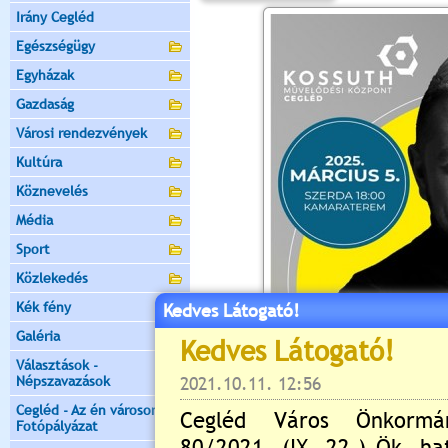
Irány Cegléd
Egészségügy
Egyházak
Gazdaság
Városi rendezvények
Kultúra
Köznevelés
Média
Sport
Közlekedés
Kék fény
Kedves Látogató!
Galéria
Választások -
Népszavazások
Cegléd - Az én városom -
Fotópályázat