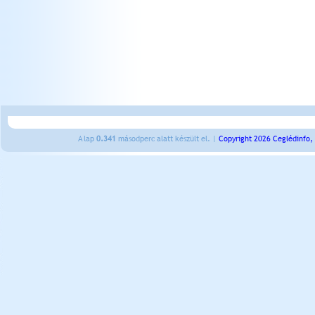
A lap
0.341
másodperc alatt készült el. |
Copyright 2026 Ceglédinfo,