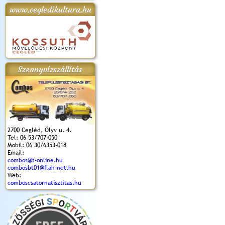
www.cegledikultura.hu
apok 2018.
Kossuth Toborzó
Szent István Ünnepe
V. Ceglédi Vágta
Laska feszt
Ünnepély
és Magyarok
(2017. 06. 18.)
2017.06.
2017.09.22-23.
Kenyere Program
(2017. 08. 20.)
Szennyvízszállítás
2700 Cegléd, Ölyv u. 4.
Tel: 06 53/707-050
Mobil: 06 30/6353-018
Email:
combos@t-online.hu
combosbt01@flah-net.hu
Web:
comboscsatornatisztitas.hu