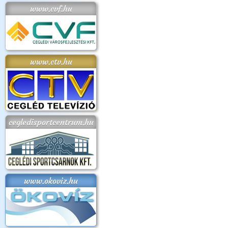
www.cvf.hu
www.ctv.hu
cegledisportcentrum.hu
www.okoviz.hu