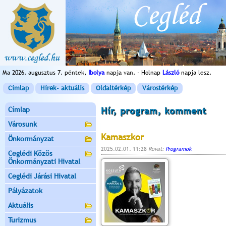
Ma 2026. augusztus 7. péntek,
Ibolya
napja van. - Holnap
László
napja lesz.
Címlap
Hírek- aktuális
Oldaltérkép
Várostérkép
Címlap
Hír, program, komment
Városunk
Kamaszkor
Önkormányzat
2025.02.01. 11:28
Rovat:
Programok
Ceglédi Közös
Önkormányzati Hivatal
Ceglédi Járási Hivatal
Pályázatok
Aktuális
Turizmus