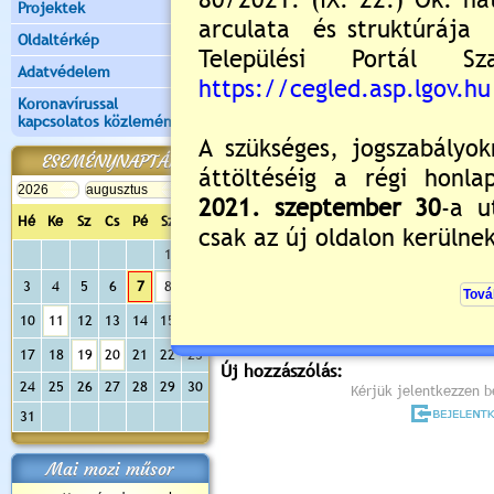
Projektek
Oldaltérkép
Adatvédelem
Koronavírussal
kapcsolatos közlemények
ESEMÉNYNAPTÁR
Hé
Ke
Sz
Cs
Pé
Sz
Va
Értékelés:
5
/1
1
2
3
4
5
6
7
8
9
Még nincsenek hozzászólások
10
11
12
13
14
15
16
17
18
19
20
21
22
23
Új hozzászólás:
24
25
26
27
28
29
30
Kérjük jelentkezzen be
31
Mai mozi műsor