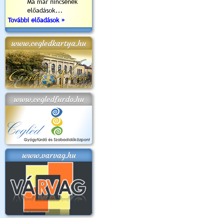
Ma már nincsenek
előadások...
További előadások »
www.cegledkartya.hu
www.cegledfurdo.hu
www.varvag.hu