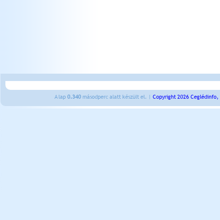
A lap
0.340
másodperc alatt készült el. |
Copyright 2026 Ceglédinfo,