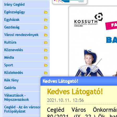
Irány Cegléd
Egészségügy
Egyházak
Gazdaság
Városi rendezvények
Kultúra
Köznevelés
Média
Sport
Közlekedés
Kék fény
Kedves Látogató!
Galéria
Választások -
Népszavazások
Cegléd - Az én városom -
Fotópályázat