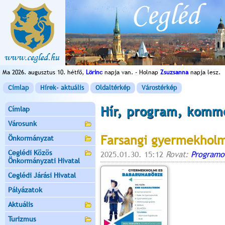
Ma 2026. augusztus 10. hétfő,
Lörinc
napja van. - Holnap
Zsuzsanna
napja lesz.
Címlap
Hírek- aktuális
Oldaltérkép
Várostérkép
Hír, program, komm
Címlap
Városunk
Farsangi gyermekholm
Önkormányzat
Ceglédi Közös
2025.01.30. 15:12
Rovat:
Programo
Önkormányzati Hivatal
Ceglédi Járási Hivatal
Pályázatok
Aktuális
Turizmus