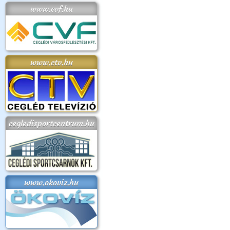
www.cvf.hu
www.ctv.hu
cegledisportcentrum.hu
www.okoviz.hu