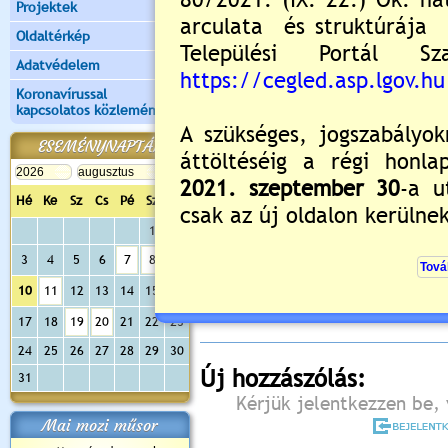
Projektek
Oldaltérkép
Adatvédelem
Koronavírussal
kapcsolatos közlemények
ESEMÉNYNAPTÁR
Hé
Ke
Sz
Cs
Pé
Sz
Va
1
2
Értékelés:
5
/1
3
4
5
6
7
8
9
Még nincsenek hozzászólások
10
11
12
13
14
15
16
17
18
19
20
21
22
23
24
25
26
27
28
29
30
Új hozzászólás:
31
Kérjük jelentkezzen be, 
Mai mozi műsor