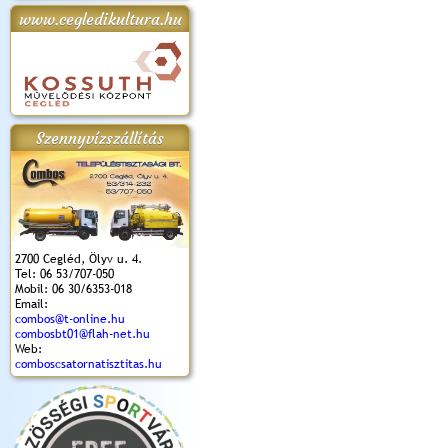
www.cegledikultura.hu
apok 2018.
Kossuth Toborzó
Szent István Ünnepe
V. Ceglédi Vágta
Laska feszt
Ünnepély
és Magyarok
(2017. 06. 18.)
2017.06.
2017.09.22-23.
Kenyere Program
(2017. 08. 20.)
Szennyvízszállítás
2700 Cegléd, Ölyv u. 4.
Tel: 06 53/707-050
Mobil: 06 30/6353-018
Email:
combos@t-online.hu
combosbt01@flah-net.hu
Web:
comboscsatornatisztitas.hu