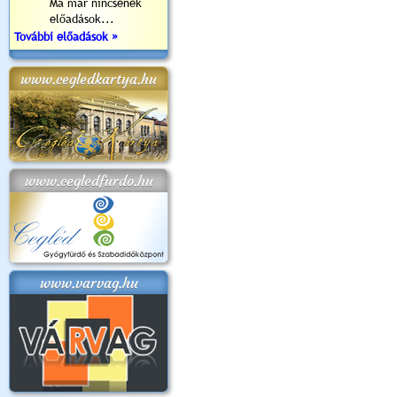
Ma már nincsenek
előadások...
További előadások »
www.cegledkartya.hu
www.cegledfurdo.hu
www.varvag.hu