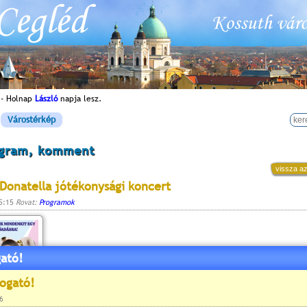
 - Holnap
László
napja lesz.
Várostérkép
ogram, komment
vissza az
Donatella jótékonysági koncert
15:15
Rovat:
Programok
ató!