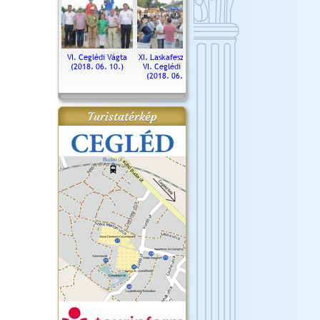
. Ceglédi Vágta
VI. Ceglédi Vágta
XI. Laskafesztivál és
Városnapok 2018.
Kossut
(2016.06.19.)
(2018. 06. 10.)
VI. Ceglédi Vágta
Ün
(2018. 06. 10.)
2017.
Turistatérkép