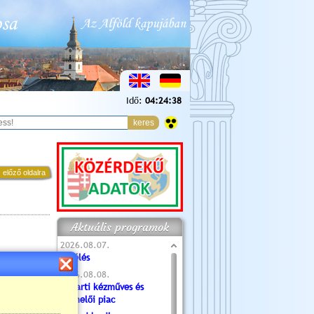
Idő:
04:24:40
 előző oldalra
Aktuális programok
2026.08.07.
Túlélés
2026.08.08.
Tóparti kézműves és
termelői piac