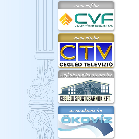
www.cvf.hu
www.ctv.hu
cegledisportcentrum.hu
www.okoviz.hu