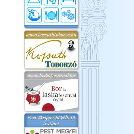
www.kossuthtoborzo.hu
www.laskafesztival.hu
Pest Megyei Békéltető
testület