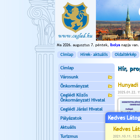
Ma 2026. augusztus 7. péntek,
Ibolya
napja van.
Címlap
Hírek- aktuális
Oldaltérkép
Címlap
Hír, pr
Városunk
Hunyadi 
Önkormányzat
2025.01.22. 
Ceglédi Közös
Önkormányzati Hivatal
Ceglédi Járási Hivatal
Kedves Látog
Pályázatok
Aktuális
Turizmus