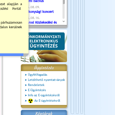
Valami bacilus
2026.08.09.
Jótékonysági koncert
2026.08.16.
Újvárosi Közlekedési és
Sportnap
2026.08.19.
Ceglédi fotóklub kiállítás
2026.08.20.
Szent István Ünnepe
Ügyintézés
Ügyfélfogadás
Letölthető nyomtatványok
Rendeletek
E-Ügyintézés
Info az E-ügyintézésről
Az E-ügyintézésről
Képtárak