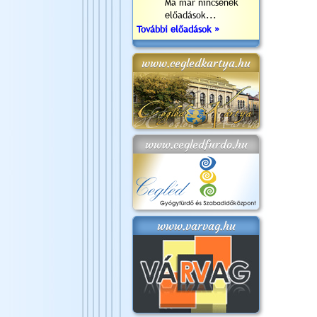
Ma már nincsenek
előadások...
További előadások »
www.cegledkartya.hu
www.cegledfurdo.hu
www.varvag.hu