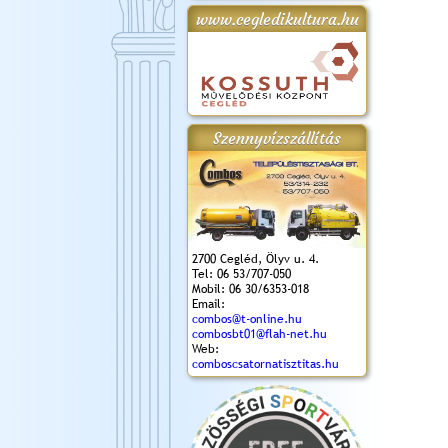
www.cegledikultura.hu
gta
XI. Laskafesztivál és
Városnapok 2018.
Kossuth Toborzó
Szent István Ünnepe
.)
VI. Ceglédi Vágta
Ünnepély
és Magyarok
(2018. 06. 10.)
2017.09.22-23.
Kenyere Program
(2017. 08. 20.)
Szennyvízszállítás
2700 Cegléd, Ölyv u. 4.
Tel: 06 53/707-050
Mobil: 06 30/6353-018
Email:
combos@t-online.hu
combosbt01@flah-net.hu
Web:
comboscsatornatisztitas.hu