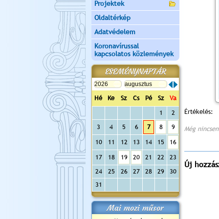
Projektek
Oldaltérkép
Adatvédelem
Koronavírussal
kapcsolatos közlemények
ESEMÉNYNAPTÁR
Hé
Ke
Sz
Cs
Pé
Sz
Va
Értékelés:
1
2
3
4
5
6
7
8
9
Még nincsen
10
11
12
13
14
15
16
17
18
19
20
21
22
23
Új hozzás
24
25
26
27
28
29
30
31
Mai mozi műsor