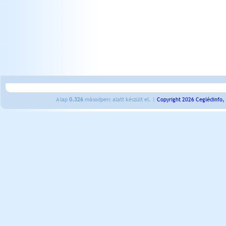
A lap
0.326
másodperc alatt készült el. |
Copyright 2026 Ceglédinfo,