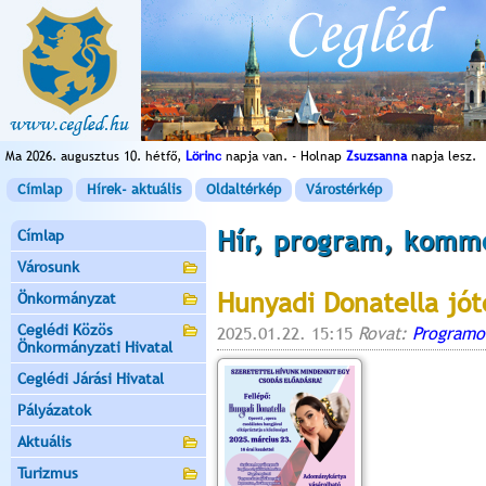
Ma 2026. augusztus 10. hétfő,
Lörinc
napja van. - Holnap
Zsuzsanna
napja lesz.
Címlap
Hírek- aktuális
Oldaltérkép
Várostérkép
Hír, program, komm
Címlap
Városunk
Hunyadi Donatella jót
Önkormányzat
Ceglédi Közös
2025.01.22. 15:15
Rovat:
Programo
Önkormányzati Hivatal
Ceglédi Járási Hivatal
Pályázatok
Aktuális
Turizmus