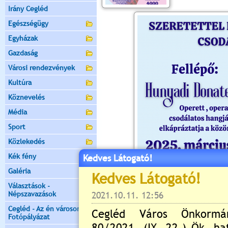
Irány Cegléd
Egészségügy
Egyházak
Gazdaság
Városi rendezvények
Kultúra
Köznevelés
Média
Sport
Közlekedés
Kék fény
Kedves Látogató!
Galéria
Választások -
Népszavazások
Cegléd - Az én városom -
Fotópályázat