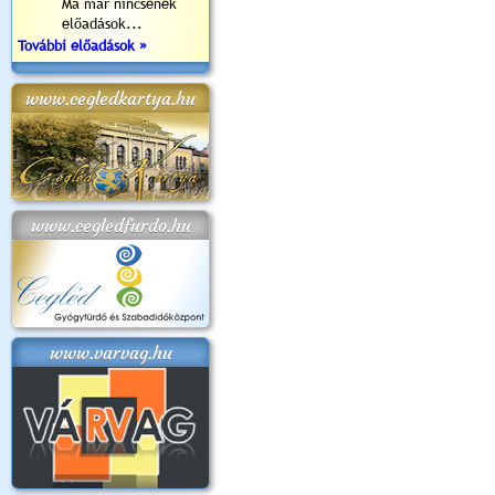
Ma már nincsenek
előadások...
További előadások »
www.cegledkartya.hu
www.cegledfurdo.hu
www.varvag.hu