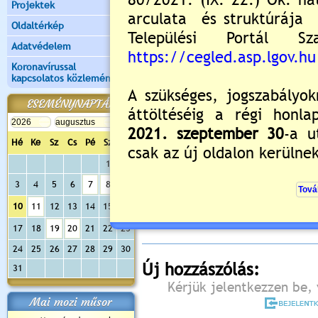
Projektek
Oldaltérkép
Adatvédelem
Koronavírussal
kapcsolatos közlemények
ESEMÉNYNAPTÁR
Hé
Ke
Sz
Cs
Pé
Sz
Va
1
2
Értékelés:
5
/1
3
4
5
6
7
8
9
Még nincsenek hozzászólások
10
11
12
13
14
15
16
17
18
19
20
21
22
23
24
25
26
27
28
29
30
Új hozzászólás:
31
Kérjük jelentkezzen be, 
Mai mozi műsor