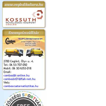
www.cegledikultura.hu
apok 2018.
Kossuth Toborzó
Szent István Ünnepe
V. Ceglédi Vágta
Laska feszt
Ünnepély
és Magyarok
(2017. 06. 18.)
2017.06.
2017.09.22-23.
Kenyere Program
(2017. 08. 20.)
Szennyvízszállítás
2700 Cegléd, Ölyv u. 4.
Tel: 06 53/707-050
Mobil: 06 30/6353-018
Email:
combos@t-online.hu
combosbt01@flah-net.hu
Web:
comboscsatornatisztitas.hu