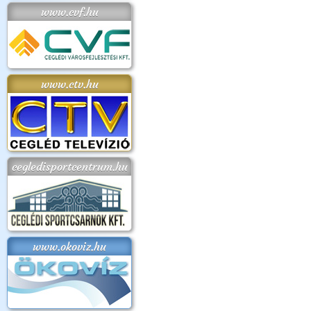
www.cvf.hu
www.ctv.hu
cegledisportcentrum.hu
www.okoviz.hu