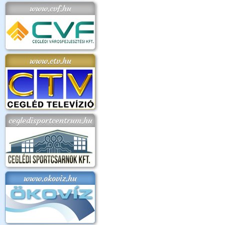
www.cvf.hu
www.ctv.hu
cegledisportcentrum.hu
www.okoviz.hu