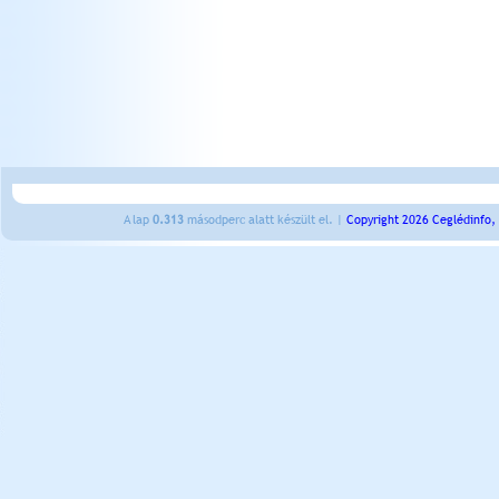
A lap
0.313
másodperc alatt készült el. |
Copyright 2026 Ceglédinfo,