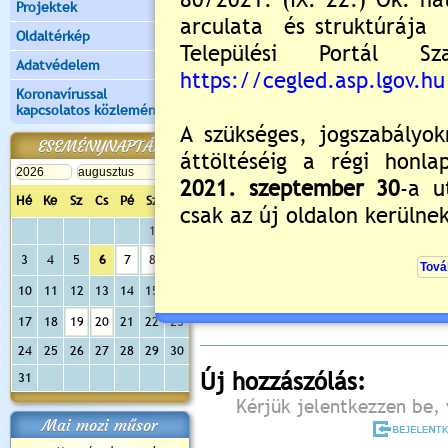
Projektek
Oldaltérkép
Adatvédelem
Koronavírussal
kapcsolatos közlemények
ESEMÉNYNAPTÁR
Hé
Ke
Sz
Cs
Pé
Sz
Va
1
2
Értékelés:
5
/1
3
4
5
6
7
8
9
Még nincsenek hozzászólások
10
11
12
13
14
15
16
17
18
19
20
21
22
23
24
25
26
27
28
29
30
Új hozzászólás:
31
Kérjük jelentkezzen be, 
Mai mozi műsor