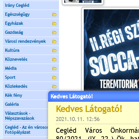
Irány Cegléd
Egészségügy
Egyházak
Gazdaság
Városi rendezvények
Kultúra
Köznevelés
Média
Sport
Közlekedés
Kék fény
Kedves Látogató!
Galéria
Választások -
Népszavazások
Cegléd - Az én városom -
Fotópályázat