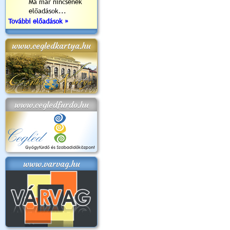
Ma már nincsenek
előadások...
További előadások »
www.cegledkartya.hu
www.cegledfurdo.hu
www.varvag.hu