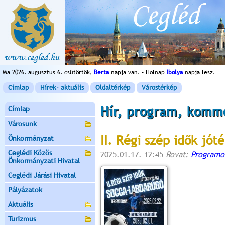
Ma 2026. augusztus 6. csütörtök,
Berta
napja van. - Holnap
Ibolya
napja lesz.
Címlap
Hírek- aktuális
Oldaltérkép
Várostérkép
Hír, program, komm
Címlap
Városunk
II. Régi szép idők jó
Önkormányzat
Ceglédi Közös
2025.01.17. 12:45
Rovat:
Programo
Önkormányzati Hivatal
Ceglédi Járási Hivatal
Pályázatok
Aktuális
Turizmus