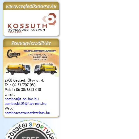
www.cegledikultura.hu
apok 2018.
Kossuth Toborzó
Szent István Ünnepe
V. Ceglédi Vágta
Laska feszt
Ünnepély
és Magyarok
(2017. 06. 18.)
2017.06.
2017.09.22-23.
Kenyere Program
(2017. 08. 20.)
Szennyvízszállítás
2700 Cegléd, Ölyv u. 4.
Tel: 06 53/707-050
Mobil: 06 30/6353-018
Email:
combos@t-online.hu
combosbt01@flah-net.hu
Web:
comboscsatornatisztitas.hu