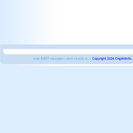
A lap
0.517
másodperc alatt készült el. |
Copyright 2026 Ceglédinfo,