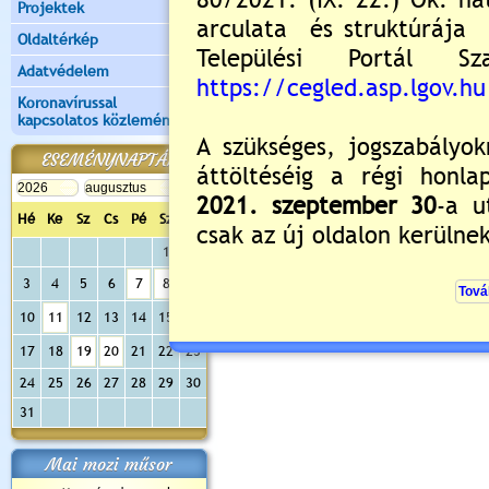
Projektek
Oldaltérkép
Adatvédelem
Koronavírussal
kapcsolatos közlemények
ESEMÉNYNAPTÁR
Hé
Ke
Sz
Cs
Pé
Sz
Va
1
2
3
4
5
6
7
8
9
10
11
12
13
14
15
16
17
18
19
20
21
22
23
24
25
26
27
28
29
30
31
Mai mozi műsor