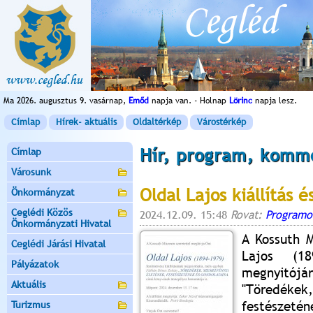
Ma 2026. augusztus 9. vasárnap,
Emőd
napja van. - Holnap
Lörinc
napja lesz.
Címlap
Hírek- aktuális
Oldaltérkép
Várostérkép
Hír, program, komm
Címlap
Városunk
Oldal Lajos kiállítás
Önkormányzat
Ceglédi Közös
2024.12.09. 15:48
Rovat:
Programo
Önkormányzati Hivatal
A Kossuth 
Ceglédi Járási Hivatal
Lajos (18
Pályázatok
megnyitójá
Aktuális
"Töredékek
festészeté
Turizmus