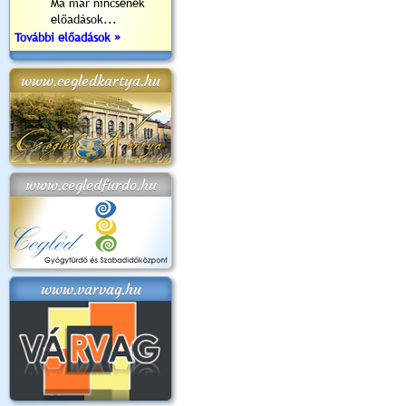
Ma már nincsenek
előadások...
További előadások »
www.cegledkartya.hu
www.cegledfurdo.hu
www.varvag.hu