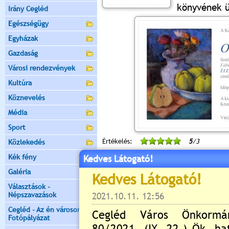
könyvének ü
Irány Cegléd
Egészségügy
Egyházak
Gazdaság
Városi rendezvények
Kultúra
Köznevelés
Média
Sport
Értékelés:
5
/3
Közlekedés
Kék fény
Kedves Látogató!
Még nincsenek hozzászólások
Galéria
Választások -
Népszavazások
Új hozzászólás:
Cegléd - Az én városom -
Fotópályázat
Kérjük jelentkezzen be, 