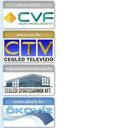
www.cvf.hu
www.ctv.hu
cegledisportcentrum.hu
www.okoviz.hu