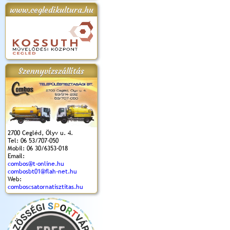
www.cegledikultura.hu
apok 2018.
Kossuth Toborzó
Szent István Ünnepe
V. Ceglédi Vágta
Laska feszt
Ünnepély
és Magyarok
(2017. 06. 18.)
2017.06.
2017.09.22-23.
Kenyere Program
(2017. 08. 20.)
Szennyvízszállítás
2700 Cegléd, Ölyv u. 4.
Tel: 06 53/707-050
Mobil: 06 30/6353-018
Email:
combos@t-online.hu
combosbt01@flah-net.hu
Web:
comboscsatornatisztitas.hu