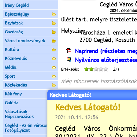
Cegléd Város
Irány Cegléd
2024. december
Egészségügy
ülést tart, melyre tisztelet
Egyházak
Helyszín:
Városháza I. emeleti 
Gazdaság
2700 Cegléd, Kossuth t
Városi rendezvények
Kultúra
Napirend (részletes meg
Köznevelés
Nyilvános előterjesztés
Média
Értékelés:
2
/1
Sport
Még nincsenek hozzászólások
Közlekedés
Kék fény
Kedves Látogató!
Galéria
Új hozzászólás:
Választások -
Népszavazások
Kérjük jelentkezzen be, 
Cegléd - Az én városom -
Fotópályázat