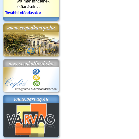
Ma már nincsenek
előadások...
További előadások »
www.cegledkartya.hu
www.cegledfurdo.hu
www.varvag.hu