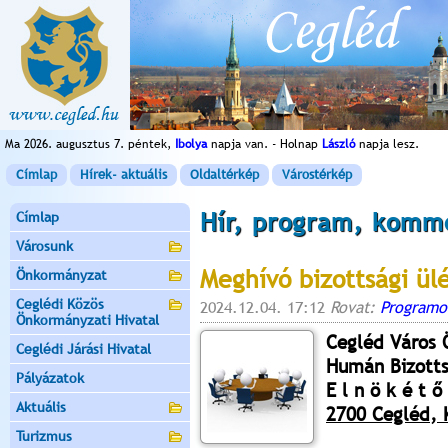
Ma 2026. augusztus 7. péntek,
Ibolya
napja van. - Holnap
László
napja lesz.
Címlap
Hírek- aktuális
Oldaltérkép
Várostérkép
Hír, program, komm
Címlap
Városunk
Meghívó bizottsági ül
Önkormányzat
Ceglédi Közös
2024.12.04. 17:12
Rovat:
Programo
Önkormányzati Hivatal
Cegléd Város
Ceglédi Járási Hivatal
Humán Bizott
Pályázatok
E l n ö k é t ő 
Aktuális
2700 Cegléd, K
Turizmus