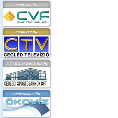
www.cvf.hu
www.ctv.hu
cegledisportcentrum.hu
www.okoviz.hu