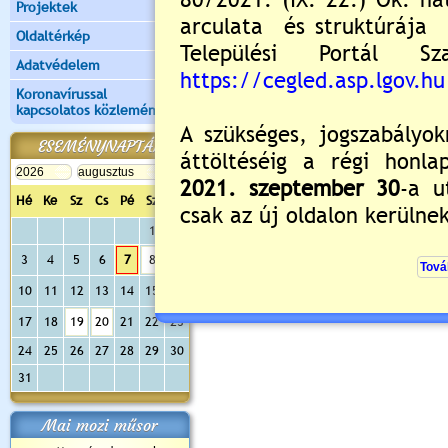
Projektek
Oldaltérkép
Adatvédelem
Koronavírussal
kapcsolatos közlemények
ESEMÉNYNAPTÁR
Hé
Ke
Sz
Cs
Pé
Sz
Va
1
2
3
4
5
6
7
8
9
10
11
12
13
14
15
16
17
18
19
20
21
22
23
24
25
26
27
28
29
30
31
Mai mozi műsor