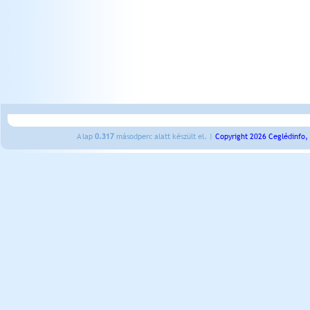
A lap
0.317
másodperc alatt készült el. |
Copyright 2026 Ceglédinfo,