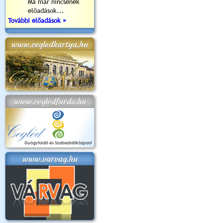
Ma már nincsenek
előadások...
További előadások »
www.cegledkartya.hu
www.cegledfurdo.hu
www.varvag.hu