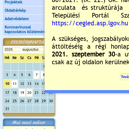
Projektek
Oldaltérkép
Adatvédelem
Koronavírussal
kapcsolatos közlemények
ESEMÉNYNAPTÁR
Hé
Ke
Sz
Cs
Pé
Sz
Va
1
2
3
4
5
6
7
8
9
10
11
12
13
14
15
16
17
18
19
20
21
22
23
24
25
26
27
28
29
30
31
Mai mozi műsor