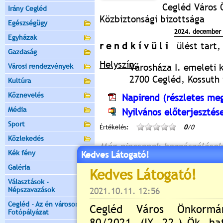
Cegléd Város 
Irány Cegléd
Közbiztonsági bizottsága
Egészségügy
2024. december 
Egyházak
r e n d k í v ü l i
ülést tart,
Gazdaság
Helyszín:
Városháza I. emeleti 
Városi rendezvények
2700 Cegléd, Kossuth t
Kultúra
Köznevelés
Napirend (részletes meg
Média
Nyilvános előterjesztés
Sport
Értékelés:
0
/0
Közlekedés
Még nincsenek hozzászólások
Kék fény
Kedves Látogató!
Galéria
Választások -
Népszavazások
Új hozzászólás:
Cegléd - Az én városom -
Kérjük jelentkezzen be, 
Fotópályázat