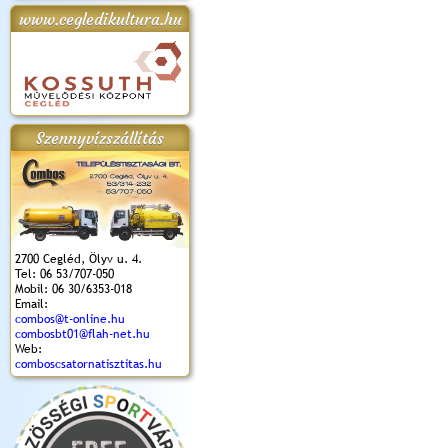
www.cegledikultura.hu
apok 2018.
Kossuth Toborzó
Szent István Ünnepe
V. Ceglédi Vágta
Laska feszt
Ünnepély
és Magyarok
(2017. 06. 18.)
2017.06.
2017.09.22-23.
Kenyere Program
(2017. 08. 20.)
Szennyvízszállítás
2700 Cegléd, Ölyv u. 4.
Tel: 06 53/707-050
Mobil: 06 30/6353-018
Email:
combos@t-online.hu
combosbt01@flah-net.hu
Web:
comboscsatornatisztitas.hu