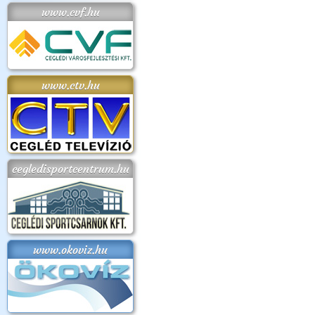
www.cvf.hu
www.ctv.hu
cegledisportcentrum.hu
www.okoviz.hu