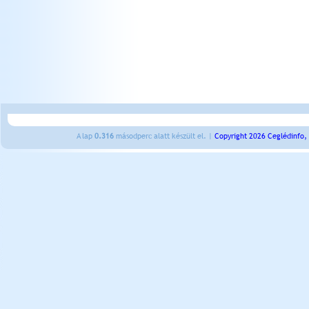
A lap
0.316
másodperc alatt készült el. |
Copyright 2026 Ceglédinfo,