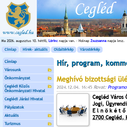
Ma 2026. augusztus 10. hétfő,
Lörinc
napja van. - Holnap
Zsuzsanna
napja lesz.
Címlap
Hírek- aktuális
Oldaltérkép
Várostérkép
Hír, program, komm
Címlap
Városunk
Meghívó bizottsági ül
Önkormányzat
Ceglédi Közös
2024.12.04. 16:45
Rovat:
Programo
Önkormányzati Hivatal
Cegléd Város
Ceglédi Járási Hivatal
Jogi, Ügyrendi
Pályázatok
E l n ö k é t ő 
Aktuális
2700 Cegléd, K
Turizmus