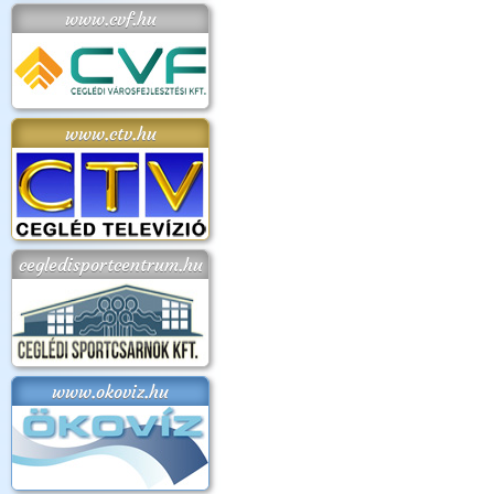
www.cvf.hu
www.ctv.hu
cegledisportcentrum.hu
www.okoviz.hu