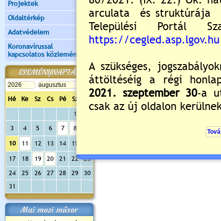
Projektek
Oldaltérkép
Adatvédelem
Koronavírussal
kapcsolatos közlemények
ESEMÉNYNAPTÁR
Hé
Ke
Sz
Cs
Pé
Sz
Va
1
2
3
4
5
6
7
8
9
10
11
12
13
14
15
16
17
18
19
20
21
22
23
24
25
26
27
28
29
30
31
Mai mozi műsor