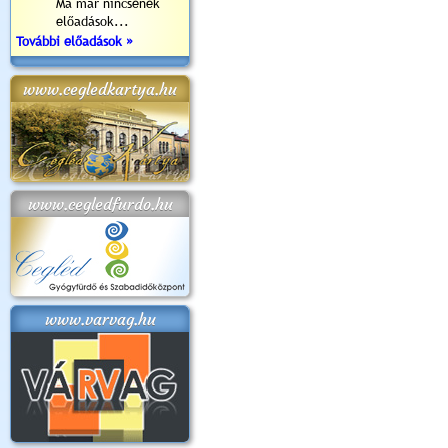
Ma már nincsenek
előadások...
További előadások »
www.cegledkartya.hu
www.cegledfurdo.hu
www.varvag.hu