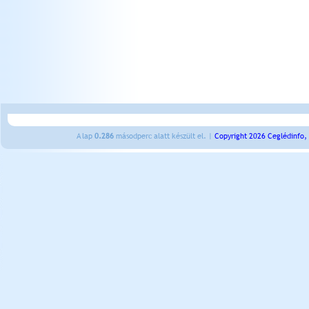
A lap
0.286
másodperc alatt készült el. |
Copyright 2026 Ceglédinfo,