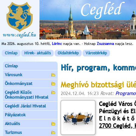
Ma 2026. augusztus 10. hétfő,
Lörinc
napja van. - Holnap
Zsuzsanna
napja lesz.
Címlap
Hírek- aktuális
Oldaltérkép
Várostérkép
Hír, program, komm
Címlap
Városunk
Meghívó bizottsági ül
Önkormányzat
Ceglédi Közös
2024.12.04. 16:23
Rovat:
Programo
Önkormányzati Hivatal
Cegléd Város
Ceglédi Járási Hivatal
Pénzügyi és El
Pályázatok
E l n ö k é t ő 
Aktuális
2700 Cegléd, K
Turizmus