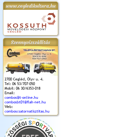
www.cegledikultura.hu
apok 2018.
Kossuth Toborzó
Szent István Ünnepe
V. Ceglédi Vágta
Laska feszt
Ünnepély
és Magyarok
(2017. 06. 18.)
2017.06.
2017.09.22-23.
Kenyere Program
(2017. 08. 20.)
Szennyvízszállítás
2700 Cegléd, Ölyv u. 4.
Tel: 06 53/707-050
Mobil: 06 30/6353-018
Email:
combos@t-online.hu
combosbt01@flah-net.hu
Web:
comboscsatornatisztitas.hu