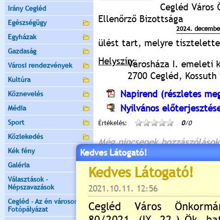
Cegléd Város 
Irány Cegléd
Ellenőrző Bizottsága
Egészségügy
2024. december
Egyházak
ülést tart, melyre tisztelet
Gazdaság
Helyszín:
Városháza I. emeleti 
Városi rendezvények
2700 Cegléd, Kossuth t
Kultúra
Napirend (részletes meg
Köznevelés
Nyilvános előterjesztés
Média
Sport
Értékelés:
0
/0
Közlekedés
Még nincsenek hozzászólások
Kék fény
Kedves Látogató!
Galéria
Választások -
Új hozzászólás:
Népszavazások
Kérjük jelentkezzen be, 
Cegléd - Az én városom -
Fotópályázat