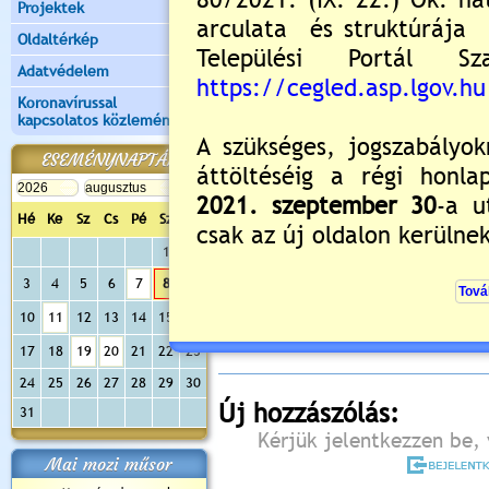
Projektek
Oldaltérkép
Adatvédelem
Koronavírussal
kapcsolatos közlemények
ESEMÉNYNAPTÁR
Hé
Ke
Sz
Cs
Pé
Sz
Va
1
2
Értékelés:
5
/2
3
4
5
6
7
8
9
Még nincsenek hozzászólások
10
11
12
13
14
15
16
17
18
19
20
21
22
23
24
25
26
27
28
29
30
Új hozzászólás:
31
Kérjük jelentkezzen be, 
Mai mozi műsor