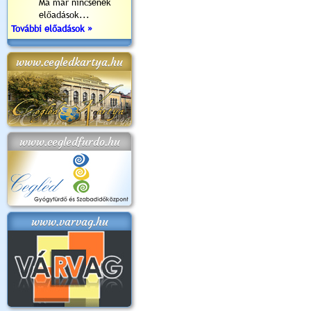
Ma már nincsenek
előadások...
További előadások »
www.cegledkartya.hu
www.cegledfurdo.hu
www.varvag.hu