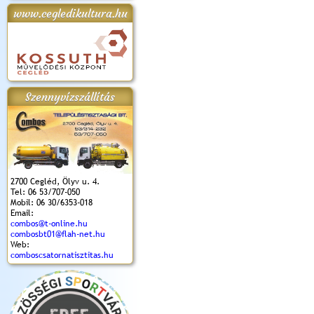
www.cegledikultura.hu
apok 2018.
Kossuth Toborzó
Szent István Ünnepe
V. Ceglédi Vágta
Laska feszt
Ünnepély
és Magyarok
(2017. 06. 18.)
2017.06.
2017.09.22-23.
Kenyere Program
(2017. 08. 20.)
Szennyvízszállítás
2700 Cegléd, Ölyv u. 4.
Tel: 06 53/707-050
Mobil: 06 30/6353-018
Email:
combos@t-online.hu
combosbt01@flah-net.hu
Web:
comboscsatornatisztitas.hu