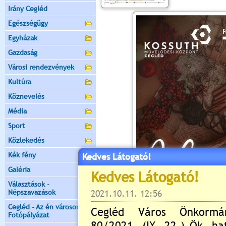
Irány Cegléd
Egészségügy
Egyházak
Gazdaság
Városi rendezvények
Kultúra
Köznevelés
Média
Sport
Közlekedés
Kék fény
Kedves Látogató!
Galéria
Választások -
Népszavazások
Cegléd - Az én városom -
Fotópályázat