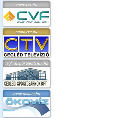
www.cvf.hu
www.ctv.hu
cegledisportcentrum.hu
www.okoviz.hu