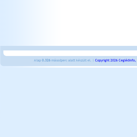
A lap
0.326
másodperc alatt készült el. |
Copyright 2026 Ceglédinfo,