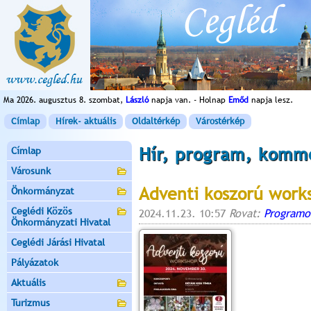
Ma 2026. augusztus 8. szombat,
László
napja van. - Holnap
Emőd
napja lesz.
Címlap
Hírek- aktuális
Oldaltérkép
Várostérkép
Hír, program, komm
Címlap
Városunk
Adventi koszorú work
Önkormányzat
Ceglédi Közös
2024.11.23. 10:57
Rovat:
Programo
Önkormányzati Hivatal
Ceglédi Járási Hivatal
Pályázatok
Aktuális
Turizmus