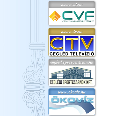
www.cvf.hu
www.ctv.hu
cegledisportcentrum.hu
www.okoviz.hu