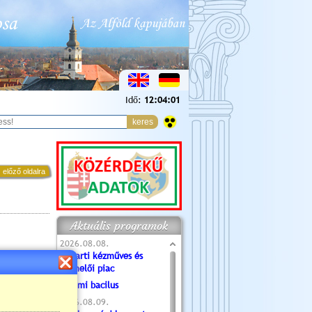
Idő:
12:04:02
 előző oldalra
Aktuális programok
2026.08.08.
Tóparti kézműves és
termelői piac
Valami bacilus
2026.08.09.