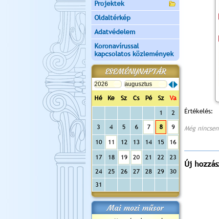
Projektek
Oldaltérkép
Adatvédelem
Koronavírussal
kapcsolatos közlemények
ESEMÉNYNAPTÁR
Hé
Ke
Sz
Cs
Pé
Sz
Va
Értékelés:
1
2
3
4
5
6
7
8
9
Még nincsen
10
11
12
13
14
15
16
17
18
19
20
21
22
23
Új hozzás
24
25
26
27
28
29
30
31
Mai mozi műsor