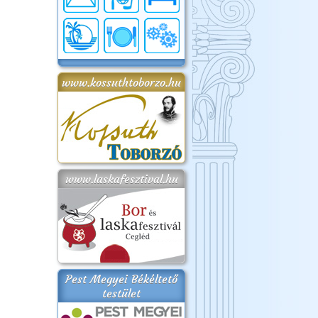
www.kossuthtoborzo.hu
www.laskafesztival.hu
Pest Megyei Békéltető
testület