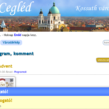
. - Holnap
Emőd
napja lesz.
Várostérkép
ogram, komment
vissza az
Advent
11:30
Rovat:
Programok
ató!