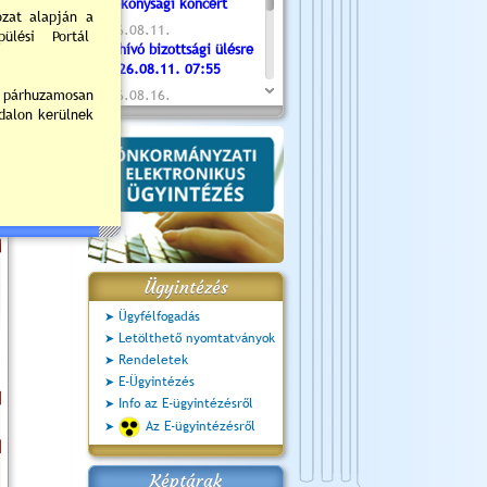
Jótékonysági koncert
2026.08.11.
Meghívó bizottsági ülésre
- 2026.08.11. 07:55
2026.08.16.
Újvárosi Közlekedési és
Sportnap
2026.08.19.
Ceglédi fotóklub kiállítás
2026.08.20.
Szent István Ünnepe
Ügyintézés
Ügyfélfogadás
Letölthető nyomtatványok
Rendeletek
E-Ügyintézés
Info az E-ügyintézésről
Az E-ügyintézésről
Képtárak