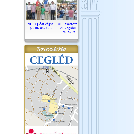
. Ceglédi Vágta
VI. Ceglédi Vágta
XI. Laskafesztivál és
Városnapok 2018.
Kossut
(2016.06.19.)
(2018. 06. 10.)
VI. Ceglédi Vágta
Ün
(2018. 06. 10.)
2017.
Turistatérkép