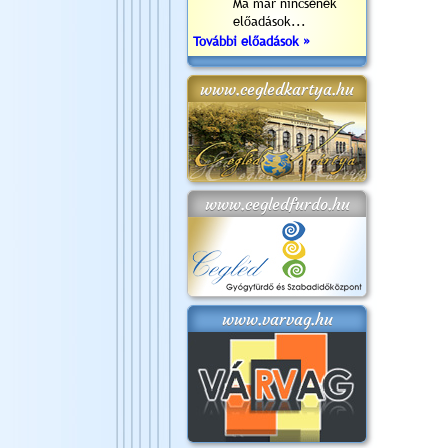
Ma már nincsenek
előadások...
További előadások »
www.cegledkartya.hu
www.cegledfurdo.hu
www.varvag.hu