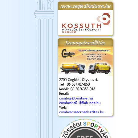
www.cegledikultura.hu
gta
XI. Laskafesztivál és
Városnapok 2018.
Kossuth Toborzó
Szent István Ünnepe
.)
VI. Ceglédi Vágta
Ünnepély
és Magyarok
(2018. 06. 10.)
2017.09.22-23.
Kenyere Program
(2017. 08. 20.)
Szennyvízszállítás
2700 Cegléd, Ölyv u. 4.
Tel: 06 53/707-050
Mobil: 06 30/6353-018
Email:
combos@t-online.hu
combosbt01@flah-net.hu
Web:
comboscsatornatisztitas.hu