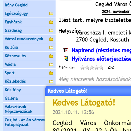
Cegléd Város 
Irány Cegléd
2024. november 
Egészségügy
ülést tart, melyre tisztelet
Egyházak
Helyszín:
Gazdaság
Városháza I. emeleti 
2700 Cegléd, Kossuth t
Városi rendezvények
Kultúra
Napirend (részletes meg
Köznevelés
Nyilvános előterjesztés
Média
Értékelés:
0
/0
Sport
Még nincsenek hozzászólások
Közlekedés
Kék fény
Kedves Látogató!
Galéria
Új hozzászólás:
Választások -
Népszavazások
Kérjük jelentkezzen be, 
Cegléd - Az én városom -
Fotópályázat