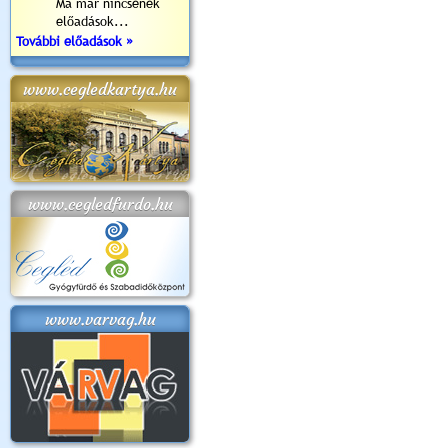
Ma már nincsenek
előadások...
További előadások »
www.cegledkartya.hu
www.cegledfurdo.hu
www.varvag.hu