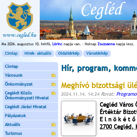
Ma 2026. augusztus 10. hétfő,
Lörinc
napja van. - Holnap
Zsuzsanna
napja lesz.
Címlap
Hírek- aktuális
Oldaltérkép
Várostérkép
Hír, program, komm
Címlap
Városunk
Meghívó bizottsági ül
Önkormányzat
Ceglédi Közös
2024.11.14. 14:24
Rovat:
Programo
Önkormányzati Hivatal
Cegléd Város
Ceglédi Járási Hivatal
Értéktár Bizot
Pályázatok
E l n ö k é t ő 
Aktuális
2700 Cegléd, K
Turizmus