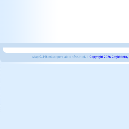
A lap
0.346
másodperc alatt készült el. |
Copyright 2026 Ceglédinfo,