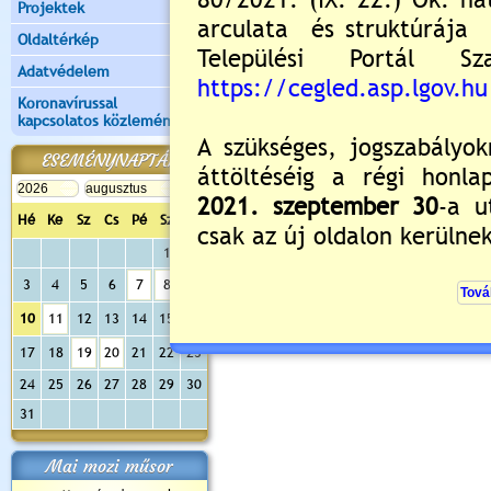
Projektek
Oldaltérkép
Adatvédelem
Koronavírussal
kapcsolatos közlemények
ESEMÉNYNAPTÁR
Hé
Ke
Sz
Cs
Pé
Sz
Va
1
2
3
4
5
6
7
8
9
10
11
12
13
14
15
16
17
18
19
20
21
22
23
24
25
26
27
28
29
30
31
Mai mozi műsor