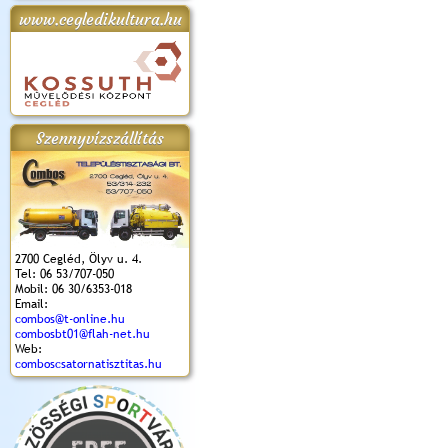
www.cegledikultura.hu
apok 2018.
Kossuth Toborzó
Szent István Ünnepe
V. Ceglédi Vágta
Laska feszt
Ünnepély
és Magyarok
(2017. 06. 18.)
2017.06.
2017.09.22-23.
Kenyere Program
(2017. 08. 20.)
Szennyvízszállítás
2700 Cegléd, Ölyv u. 4.
Tel: 06 53/707-050
Mobil: 06 30/6353-018
Email:
combos@t-online.hu
combosbt01@flah-net.hu
Web:
comboscsatornatisztitas.hu