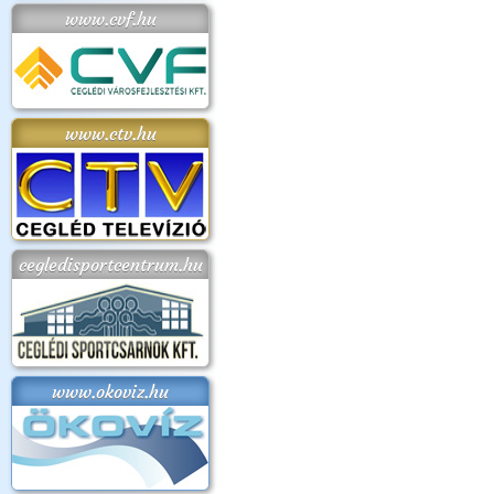
www.cvf.hu
www.ctv.hu
cegledisportcentrum.hu
www.okoviz.hu