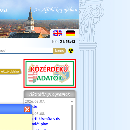
Idő:
21:58:43
 előző oldalra
Aktuális programok
2026.08.07.
Túlélés
2026.08.08.
Tóparti kézműves és
termelői piac