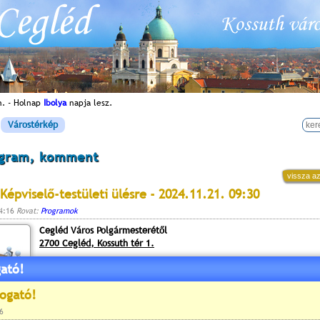
n. - Holnap
Ibolya
napja lesz.
Várostérkép
ogram, komment
vissza az
Képviselő-testületi ülésre - 2024.11.21. 09:30
14:16
Rovat:
Programok
Cegléd Város Polgármesterétől
2700 Cegléd, Kossuth tér 1.
ató!
Cegléd Város Önkormányzat Képviselő-testülete
30
2024. november 21-én (csütörtök) 9
órai kezdettel
ülést tart, melyre tisztelettel meghívom.