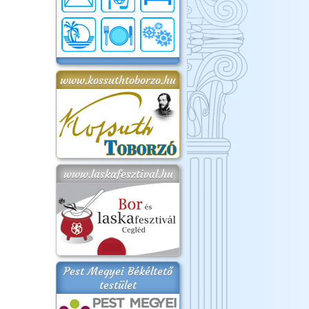
www.kossuthtoborzo.hu
www.laskafesztival.hu
Pest Megyei Békéltető
testület