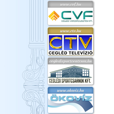
www.cvf.hu
www.ctv.hu
cegledisportcentrum.hu
www.okoviz.hu