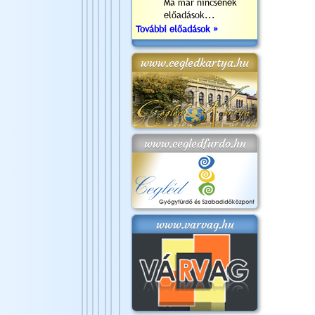
Ma már nincsenek
előadások...
További előadások »
www.cegledkartya.hu
www.cegledfurdo.hu
www.varvag.hu