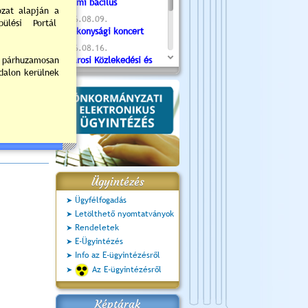
Valami bacilus
2026.08.09.
Jótékonysági koncert
ndrás
2026.08.16.
ster
Újvárosi Közlekedési és
Sportnap
2026.08.19.
Ceglédi fotóklub kiállítás
2026.08.20.
Szent István Ünnepe
Ügyintézés
Ügyfélfogadás
Letölthető nyomtatványok
Rendeletek
E-Ügyintézés
Info az E-ügyintézésről
Az E-ügyintézésről
Képtárak