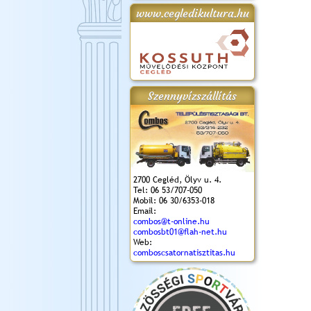
www.cegledikultura.hu
gta
XI. Laskafesztivál és
Városnapok 2018.
Kossuth Toborzó
Szent István Ünnepe
.)
VI. Ceglédi Vágta
Ünnepély
és Magyarok
(2018. 06. 10.)
2017.09.22-23.
Kenyere Program
(2017. 08. 20.)
Szennyvízszállítás
2700 Cegléd, Ölyv u. 4.
Tel: 06 53/707-050
Mobil: 06 30/6353-018
Email:
combos@t-online.hu
combosbt01@flah-net.hu
Web:
comboscsatornatisztitas.hu