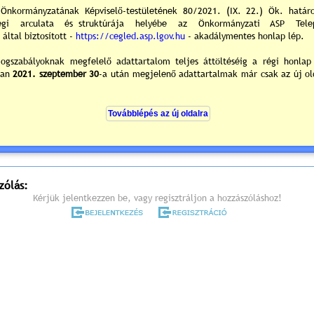
árosháza Díszterme
700 Cegléd, Kossuth tér. 1.
Dr. Csáky A
polgárme
rend (részletes meghívó) »
vános elóterjesztések és tájékoztatók »
0
/0
ek hozzászólások
zólás:
Kérjük jelentkezzen be, vagy regisztráljon a hozzászóláshoz!