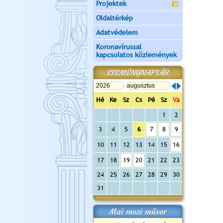
Projektek
Oldaltérkép
Adatvédelem
Koronavírussal
kapcsolatos közlemények
ESEMÉNYNAPTÁR
Hé
Ke
Sz
Cs
Pé
Sz
Va
1
2
3
4
5
6
7
8
9
10
11
12
13
14
15
16
17
18
19
20
21
22
23
24
25
26
27
28
29
30
31
Mai mozi műsor