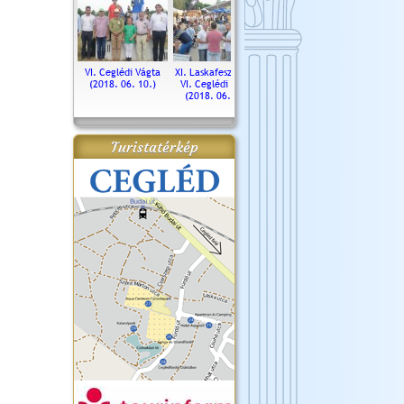
. Ceglédi Vágta
VI. Ceglédi Vágta
XI. Laskafesztivál és
Városnapok 2018.
Kossut
(2016.06.19.)
(2018. 06. 10.)
VI. Ceglédi Vágta
Ün
(2018. 06. 10.)
2017.
Turistatérkép