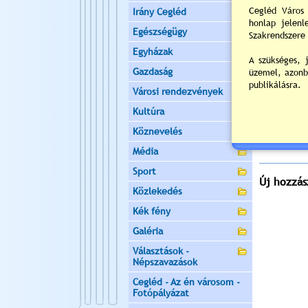
Helyszín:
V
Irány Cegléd
2
Egészségügy
Egyházak
Napi
Gazdaság
Nyil
Városi rendezvények
Értékelés:
Kultúra
Köznevelés
Még nincsen
Média
Sport
Új hozzás
Közlekedés
Kék fény
Galéria
Választások -
Népszavazások
Cegléd - Az én városom -
Fotópályázat