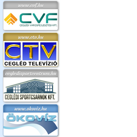
www.cvf.hu
www.ctv.hu
cegledisportcentrum.hu
www.okoviz.hu