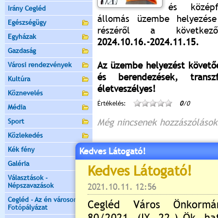
és középf
Irány Cegléd
állomás üzembe helyezés
Egészségügy
részéről a következ
Egyházak
2024.10.16.-2024.11.15.
Gazdaság
Az üzembe helyezést követőe
Városi rendezvények
és berendezések, transz
Kultúra
életveszélyes!
Köznevelés
Értékelés:
0
/0
Média
Még nincsenek hozzászólások
Sport
Közlekedés
Kék fény
Kedves Látogató!
Galéria
Új hozzászólás:
Választások -
Kérjük jelentkezzen be, 
Népszavazások
Cegléd - Az én városom -
Fotópályázat