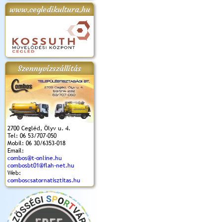
www.cegledikultura.hu
apok 2018.
Kossuth Toborzó
Szent István Ünnepe
V. Ceglédi Vágta
Laska feszt
Ünnepély
és Magyarok
(2017. 06. 18.)
2017.06.
2017.09.22-23.
Kenyere Program
(2017. 08. 20.)
Szennyvízszállítás
2700 Cegléd, Ölyv u. 4.
Tel: 06 53/707-050
Mobil: 06 30/6353-018
Email:
combos@t-online.hu
combosbt01@flah-net.hu
Web:
comboscsatornatisztitas.hu