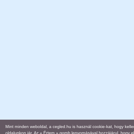
Mint minden weboldal, a cegled.hu is használ cookie-kat, hogy kel
oldalunkon jár. Az « Értem » gomb lenyomásával hozzájárul, hogy el