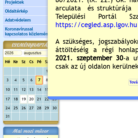
Projektek
Oldaltérkép
Adatvédelem
Koronavírussal
kapcsolatos közlemények
ESEMÉNYNAPTÁR
Hé
Ke
Sz
Cs
Pé
Sz
Va
1
2
3
4
5
6
7
8
9
10
11
12
13
14
15
16
17
18
19
20
21
22
23
24
25
26
27
28
29
30
31
Mai mozi műsor