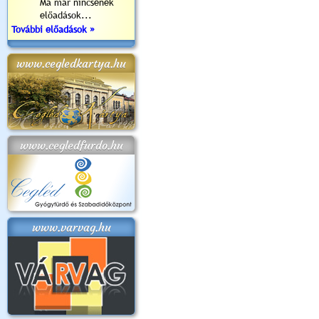
Ma már nincsenek
előadások...
További előadások »
www.cegledkartya.hu
www.cegledfurdo.hu
www.varvag.hu