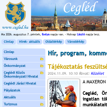
Ma 2026. augusztus 7. péntek,
Ibolya
napja van. - Holnap
László
napja lesz.
Címlap
Hírek- aktuális
Oldaltérkép
Várostérkép
Hír, program, komm
Címlap
Városunk
Tájékoztatás feszülts
Önkormányzat
Ceglédi Közös
2024.11.09. 10:10
Rovat:
Közélet
Önkormányzati Hivatal
A MAXERON K
Ceglédi Járási Hivatal
Pályázatok
Cegléd, Ör
Aktuális
ingatlan tö
munkálatai
Turizmus