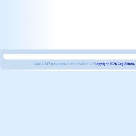
A lap
0.317
másodperc alatt készült el. |
Copyright 2026 Ceglédinfo,