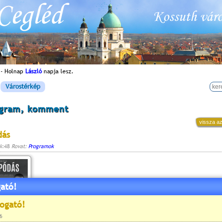
 - Holnap
László
napja lesz.
Várostérkép
ogram, komment
vissza az
dás
14:48
Rovat:
Programok
ató!