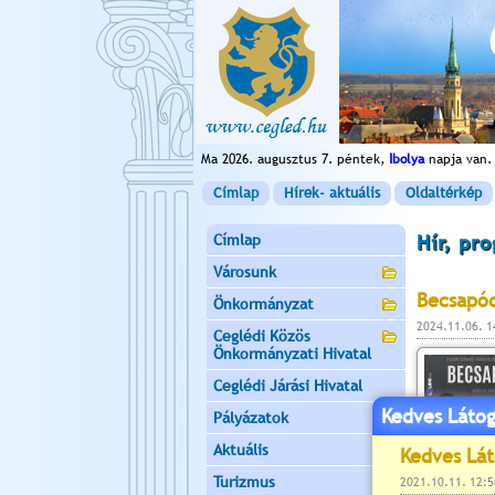
Ma 2026. augusztus 7. péntek,
Ibolya
napja van.
Címlap
Hírek- aktuális
Oldaltérkép
Címlap
Hír, pr
Városunk
Becsapó
Önkormányzat
2024.11.06. 
Ceglédi Közös
Önkormányzati Hivatal
Ceglédi Járási Hivatal
Kedves Látog
Pályázatok
Aktuális
Turizmus