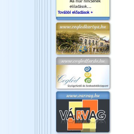
Ma már nincsenek
előadások...
További előadások »
www.cegledkartya.hu
www.cegledfurdo.hu
www.varvag.hu