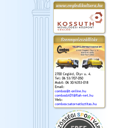
www.cegledikultura.hu
gta
XI. Laskafesztivál és
Városnapok 2018.
Kossuth Toborzó
Szent István Ünnepe
.)
VI. Ceglédi Vágta
Ünnepély
és Magyarok
(2018. 06. 10.)
2017.09.22-23.
Kenyere Program
(2017. 08. 20.)
Szennyvízszállítás
2700 Cegléd, Ölyv u. 4.
Tel: 06 53/707-050
Mobil: 06 30/6353-018
Email:
combos@t-online.hu
combosbt01@flah-net.hu
Web:
comboscsatornatisztitas.hu