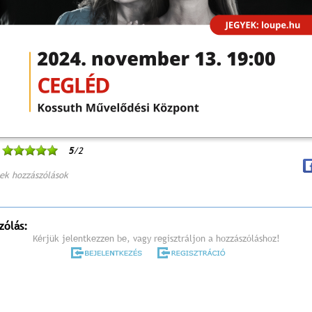
5
/2
ek hozzászólások
zólás:
Kérjük jelentkezzen be, vagy regisztráljon a hozzászóláshoz!