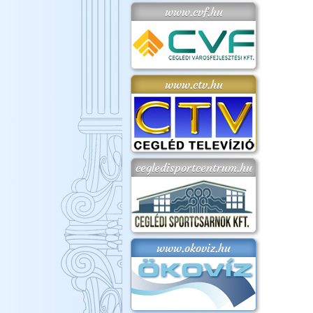
www.cvf.hu
www.ctv.hu
cegledisportcentrum.hu
www.okoviz.hu