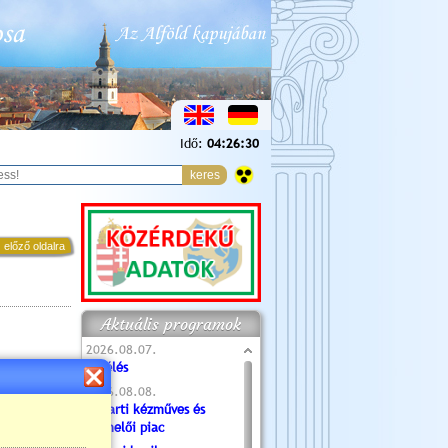
Idő:
04:26:32
 előző oldalra
Aktuális programok
2026.08.07.
Túlélés
2026.08.08.
Tóparti kézműves és
termelői piac