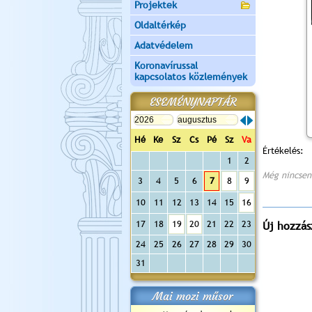
Projektek
Oldaltérkép
Adatvédelem
Koronavírussal
kapcsolatos közlemények
ESEMÉNYNAPTÁR
Hé
Ke
Sz
Cs
Pé
Sz
Va
Értékelés:
1
2
Még nincsen
3
4
5
6
7
8
9
10
11
12
13
14
15
16
17
18
19
20
21
22
23
Új hozzás
24
25
26
27
28
29
30
31
Mai mozi műsor