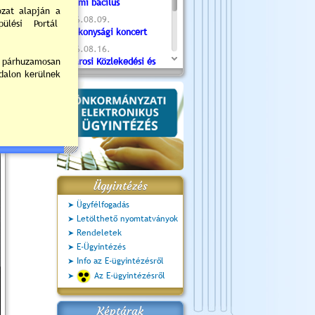
Valami bacilus
2026.08.09.
Jótékonysági koncert
2026.08.16.
Újvárosi Közlekedési és
Sportnap
2026.08.19.
Ceglédi fotóklub kiállítás
2026.08.20.
Szent István Ünnepe
Ügyintézés
Ügyfélfogadás
Letölthető nyomtatványok
Rendeletek
E-Ügyintézés
Info az E-ügyintézésről
Az E-ügyintézésről
Képtárak