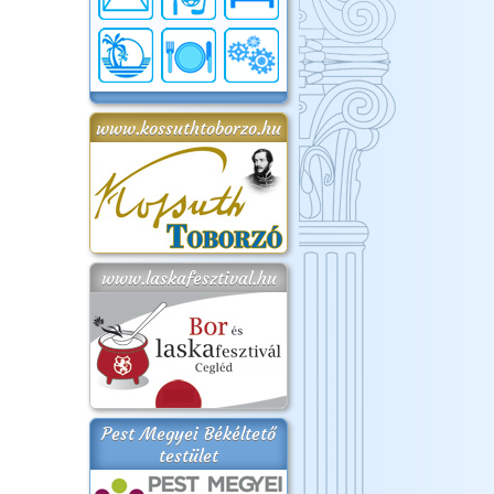
www.kossuthtoborzo.hu
www.laskafesztival.hu
Pest Megyei Békéltető
testület