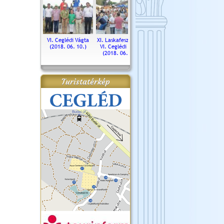
. Ceglédi Vágta
VI. Ceglédi Vágta
XI. Laskafesztivál és
Városnapok 2018.
Kossut
(2016.06.19.)
(2018. 06. 10.)
VI. Ceglédi Vágta
Ün
(2018. 06. 10.)
2017.
Turistatérkép