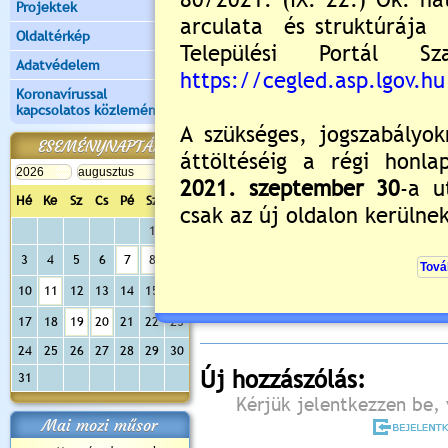
Projektek
Oldaltérkép
Adatvédelem
Koronavírussal
kapcsolatos közlemények
ESEMÉNYNAPTÁR
Hé
Ke
Sz
Cs
Pé
Sz
Va
1
2
Értékelés:
5
/2
3
4
5
6
7
8
9
Még nincsenek hozzászólások
10
11
12
13
14
15
16
17
18
19
20
21
22
23
24
25
26
27
28
29
30
Új hozzászólás:
31
Kérjük jelentkezzen be, 
Mai mozi műsor