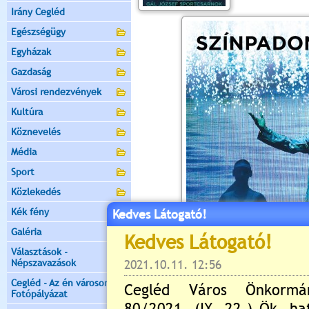
Irány Cegléd
Egészségügy
Egyházak
Gazdaság
Városi rendezvények
Kultúra
Köznevelés
Média
Sport
Közlekedés
Kék fény
Kedves Látogató!
Galéria
Választások -
Népszavazások
Cegléd - Az én városom -
Fotópályázat