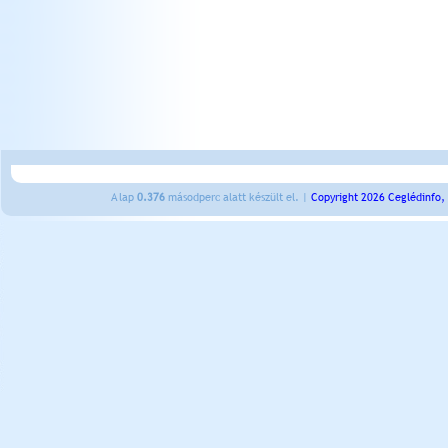
A lap
0.376
másodperc alatt készült el. |
Copyright 2026 Ceglédinfo,