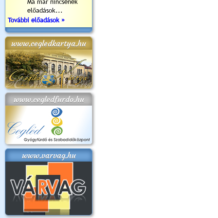
Ma már nincsenek
előadások...
További előadások »
www.cegledkartya.hu
www.cegledfurdo.hu
www.varvag.hu