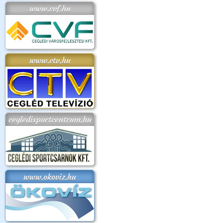
www.cvf.hu
www.ctv.hu
cegledisportcentrum.hu
www.okoviz.hu