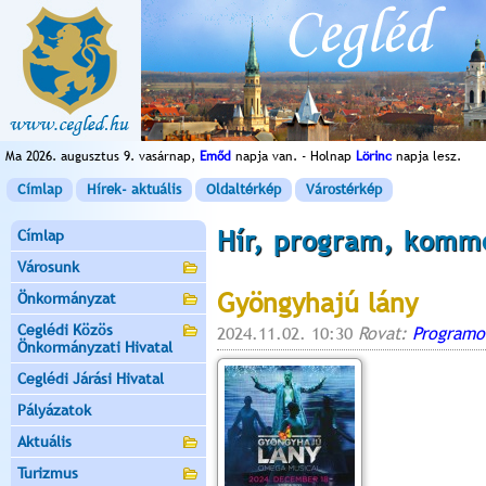
Ma 2026. augusztus 9. vasárnap,
Emőd
napja van. - Holnap
Lörinc
napja lesz.
Címlap
Hírek- aktuális
Oldaltérkép
Várostérkép
Hír, program, komm
Címlap
Városunk
Gyöngyhajú lány
Önkormányzat
Ceglédi Közös
2024.11.02. 10:30
Rovat:
Programo
Önkormányzati Hivatal
Ceglédi Járási Hivatal
Pályázatok
Aktuális
Turizmus