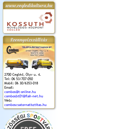
www.cegledikultura.hu
apok 2018.
Kossuth Toborzó
Szent István Ünnepe
V. Ceglédi Vágta
Laska feszt
Ünnepély
és Magyarok
(2017. 06. 18.)
2017.06.
2017.09.22-23.
Kenyere Program
(2017. 08. 20.)
Szennyvízszállítás
2700 Cegléd, Ölyv u. 4.
Tel: 06 53/707-050
Mobil: 06 30/6353-018
Email:
combos@t-online.hu
combosbt01@flah-net.hu
Web:
comboscsatornatisztitas.hu