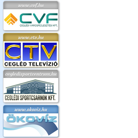
www.cvf.hu
www.ctv.hu
cegledisportcentrum.hu
www.okoviz.hu