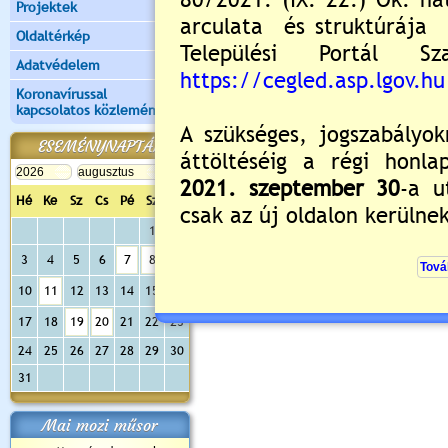
Projektek
Oldaltérkép
Adatvédelem
Koronavírussal
kapcsolatos közlemények
ESEMÉNYNAPTÁR
Hé
Ke
Sz
Cs
Pé
Sz
Va
1
2
3
4
5
6
7
8
9
10
11
12
13
14
15
16
17
18
19
20
21
22
23
24
25
26
27
28
29
30
31
Mai mozi műsor