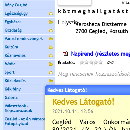
2024
Irány Cegléd
k ö z m e g h a l l g a t á s 
Egészségügy
Helyszín:
Egyházak
Városháza Díszterme
Gazdaság
2700 Cegléd, Kossuth t
Városi rendezvények
Kultúra
Napirend (részletes meg
Köznevelés
Értékelés:
0
/0
Média
Sport
Még nincsenek hozzászólások
Közlekedés
Kék fény
Kedves Látogató!
Galéria
Új hozzászólás:
Választások -
Kérjük jelentkezzen be, 
Népszavazások
Cegléd - Az én városom -
Fotópályázat