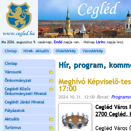
Ma 2026. augusztus 9. vasárnap,
Emőd
napja van. - Holnap
Lörinc
napja lesz.
Címlap
Hírek- aktuális
Oldaltérkép
Várostérkép
Hír, program, komm
Címlap
Városunk
Meghívó Képviselő-tes
Önkormányzat
17:00
Ceglédi Közös
Önkormányzati Hivatal
2024.10.31. 12:00
Rovat:
Programo
Ceglédi Járási Hivatal
Cegléd Város 
Pályázatok
2700 Cegléd, K
Aktuális
Cegléd Város 
Turizmus