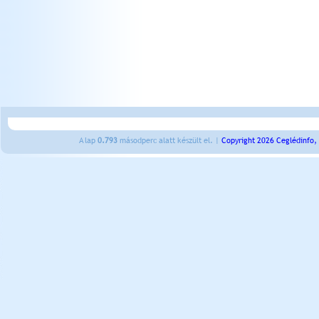
A lap
0.793
másodperc alatt készült el. |
Copyright 2026 Ceglédinfo,