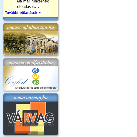
Ma már nincsenek
előadások...
További előadások »
www.cegledkartya.hu
www.cegledfurdo.hu
www.varvag.hu