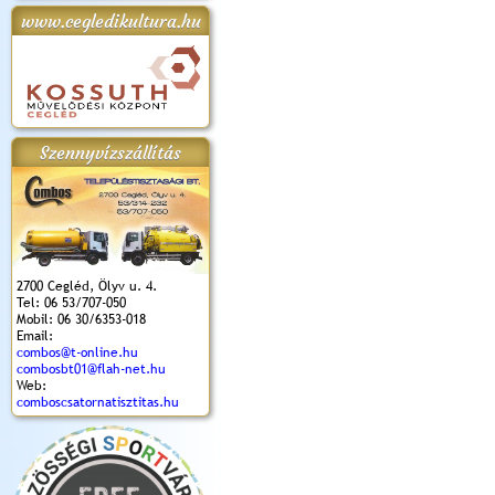
www.cegledikultura.hu
apok 2018.
Kossuth Toborzó
Szent István Ünnepe
V. Ceglédi Vágta
Laska feszt
Ünnepély
és Magyarok
(2017. 06. 18.)
2017.06.
2017.09.22-23.
Kenyere Program
(2017. 08. 20.)
Szennyvízszállítás
2700 Cegléd, Ölyv u. 4.
Tel: 06 53/707-050
Mobil: 06 30/6353-018
Email:
combos@t-online.hu
combosbt01@flah-net.hu
Web:
comboscsatornatisztitas.hu