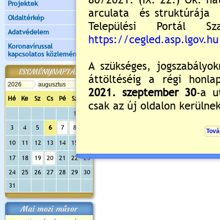
Projektek
Oldaltérkép
Adatvédelem
Koronavírussal
kapcsolatos közlemények
ESEMÉNYNAPTÁR
Hé
Ke
Sz
Cs
Pé
Sz
Va
1
2
3
4
5
6
7
8
9
10
11
12
13
14
15
16
17
18
19
20
21
22
23
24
25
26
27
28
29
30
31
Mai mozi műsor