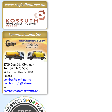
www.cegledikultura.hu
apok 2018.
Kossuth Toborzó
Szent István Ünnepe
V. Ceglédi Vágta
Laska feszt
Ünnepély
és Magyarok
(2017. 06. 18.)
2017.06.
2017.09.22-23.
Kenyere Program
(2017. 08. 20.)
Szennyvízszállítás
2700 Cegléd, Ölyv u. 4.
Tel: 06 53/707-050
Mobil: 06 30/6353-018
Email:
combos@t-online.hu
combosbt01@flah-net.hu
Web:
comboscsatornatisztitas.hu