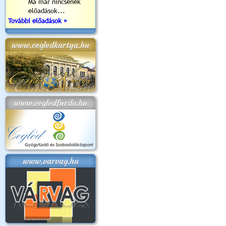
Ma már nincsenek
előadások...
További előadások »
www.cegledkartya.hu
www.cegledfurdo.hu
www.varvag.hu