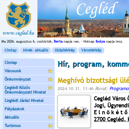
Ma 2026. augusztus 6. csütörtök,
Berta
napja van. - Holnap
Ibolya
napja lesz.
Címlap
Hírek- aktuális
Oldaltérkép
Várostérkép
Hír, program, komm
Címlap
Városunk
Meghívó bizottsági ül
Önkormányzat
Ceglédi Közös
2024.10.31. 11:46
Rovat:
Programo
Önkormányzati Hivatal
Cegléd Város
Ceglédi Járási Hivatal
Jogi, Ügyrendi
Pályázatok
E l n ö k é t ő 
Aktuális
2700 Cegléd, K
Turizmus