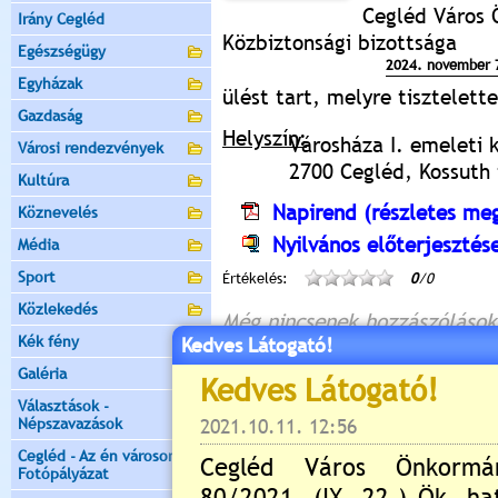
Cegléd Város 
Irány Cegléd
Közbiztonsági bizottsága
Egészségügy
2024. november 7
Egyházak
ülést tart, melyre tisztelet
Gazdaság
Helyszín:
Városháza I. emeleti 
Városi rendezvények
2700 Cegléd, Kossuth t
Kultúra
Napirend (részletes meg
Köznevelés
Nyilvános előterjesztés
Média
Sport
Értékelés:
0
/0
Közlekedés
Még nincsenek hozzászólások
Kék fény
Kedves Látogató!
Galéria
Választások -
Új hozzászólás:
Népszavazások
Kérjük jelentkezzen be, 
Cegléd - Az én városom -
Fotópályázat