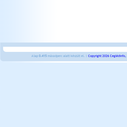
A lap
0.415
másodperc alatt készült el. |
Copyright 2026 Ceglédinfo,