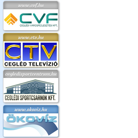
www.cvf.hu
www.ctv.hu
cegledisportcentrum.hu
www.okoviz.hu