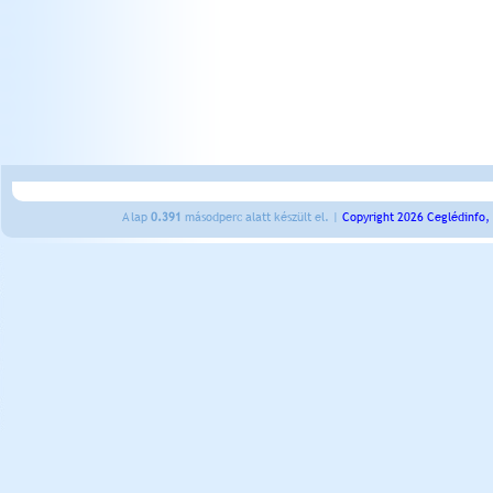
A lap
0.391
másodperc alatt készült el. |
Copyright 2026 Ceglédinfo,