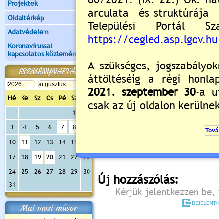
Projektek
Oldaltérkép
Adatvédelem
Koronavírussal
kapcsolatos közlemények
ESEMÉNYNAPTÁR
Hé
Ke
Sz
Cs
Pé
Sz
Va
1
2
Értékelés:
5
/3
3
4
5
6
7
8
9
Még nincsenek hozzászólások
10
11
12
13
14
15
16
17
18
19
20
21
22
23
24
25
26
27
28
29
30
Új hozzászólás:
31
Kérjük jelentkezzen be, 
Mai mozi műsor