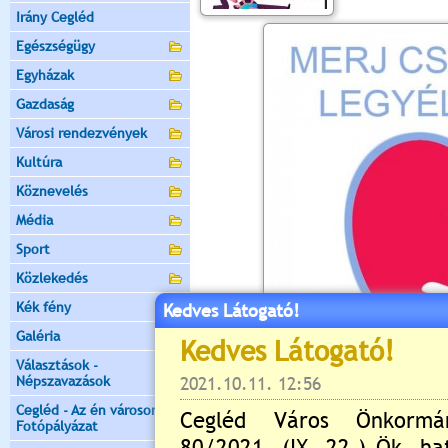
Irány Cegléd
Egészségügy
Egyházak
Gazdaság
Városi rendezvények
Kultúra
Köznevelés
Média
Sport
Közlekedés
Kék fény
Kedves Látogató!
Galéria
Választások -
Népszavazások
Cegléd - Az én városom -
Fotópályázat