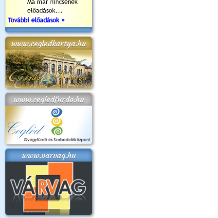
Ma már nincsenek
előadások...
További előadások »
www.cegledkartya.hu
www.cegledfurdo.hu
www.varvag.hu