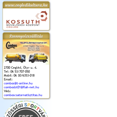
www.cegledikultura.hu
apok 2018.
Kossuth Toborzó
Szent István Ünnepe
V. Ceglédi Vágta
Laska feszt
Ünnepély
és Magyarok
(2017. 06. 18.)
2017.06.
2017.09.22-23.
Kenyere Program
(2017. 08. 20.)
Szennyvízszállítás
2700 Cegléd, Ölyv u. 4.
Tel: 06 53/707-050
Mobil: 06 30/6353-018
Email:
combos@t-online.hu
combosbt01@flah-net.hu
Web:
comboscsatornatisztitas.hu