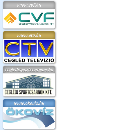
www.cvf.hu
www.ctv.hu
cegledisportcentrum.hu
www.okoviz.hu