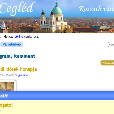
. - Holnap
Lörinc
napja lesz.
Várostérkép
ogram, komment
vissza az
lédi Idősek Hónapja
17:00
Rovat:
Programok
ató!