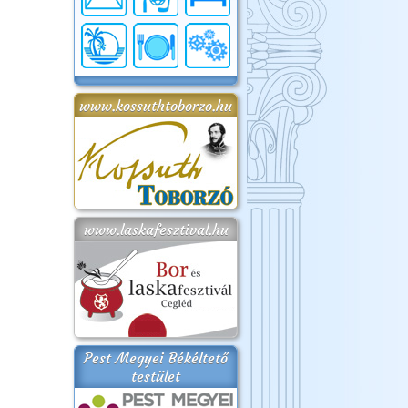
www.kossuthtoborzo.hu
www.laskafesztival.hu
Pest Megyei Békéltető
testület