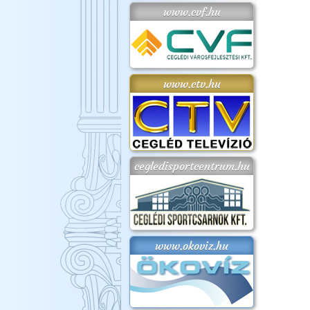
www.cvf.hu
www.ctv.hu
cegledisportcentrum.hu
www.okoviz.hu