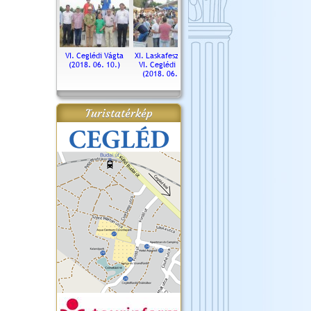
. Ceglédi Vágta
VI. Ceglédi Vágta
XI. Laskafesztivál és
Városnapok 2018.
Kossut
(2016.06.19.)
(2018. 06. 10.)
VI. Ceglédi Vágta
Ün
(2018. 06. 10.)
2017.
Turistatérkép