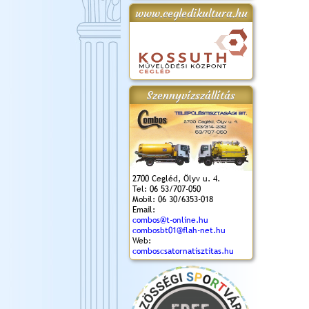
www.cegledikultura.hu
gta
XI. Laskafesztivál és
Városnapok 2018.
Kossuth Toborzó
Szent István Ünnepe
.)
VI. Ceglédi Vágta
Ünnepély
és Magyarok
(2018. 06. 10.)
2017.09.22-23.
Kenyere Program
(2017. 08. 20.)
Szennyvízszállítás
2700 Cegléd, Ölyv u. 4.
Tel: 06 53/707-050
Mobil: 06 30/6353-018
Email:
combos@t-online.hu
combosbt01@flah-net.hu
Web:
comboscsatornatisztitas.hu