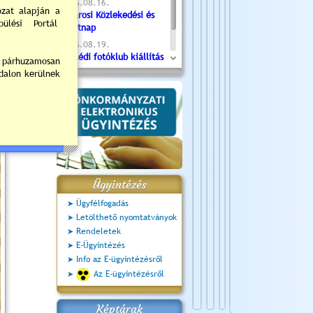
2026.08.16.
Újvárosi Közlekedési és
Sportnap
2026.08.19.
Ceglédi fotóklub kiállítás
2026.08.20.
Szent István Ünnepe
Ügyintézés
Ügyfélfogadás
Letölthető nyomtatványok
Rendeletek
E-Ügyintézés
Info az E-ügyintézésről
Az E-ügyintézésről
Képtárak