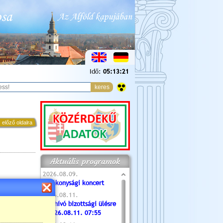
Idő:
05:13:22
 előző oldalra
Aktuális programok
2026.08.09.
Jótékonysági koncert
2026.08.11.
Meghívó bizottsági ülésre
- 2026.08.11. 07:55