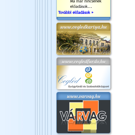
Ma már nincsenek
előadások...
További előadások »
www.cegledkartya.hu
www.cegledfurdo.hu
www.varvag.hu