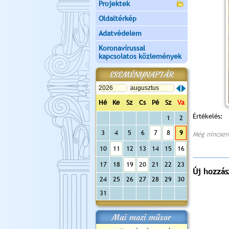
Projektek
Oldaltérkép
Adatvédelem
Koronavírussal
kapcsolatos közlemények
ESEMÉNYNAPTÁR
Hé
Ke
Sz
Cs
Pé
Sz
Va
Értékelés:
1
2
3
4
5
6
7
8
9
Még nincsen
10
11
12
13
14
15
16
17
18
19
20
21
22
23
Új hozzás
24
25
26
27
28
29
30
31
Mai mozi műsor