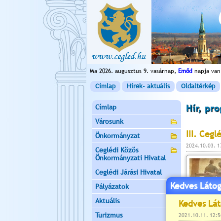
Ma 2026. augusztus 9. vasárnap,
Emőd
napja van
Címlap
Hírek- aktuális
Oldaltérkép
Címlap
Hír, pr
Városunk
III. Ceg
Önkormányzat
2024.10.03. 
Ceglédi Közös
Önkormányzati Hivatal
Ceglédi Járási Hivatal
Kedves Látog
Pályázatok
Aktuális
Turizmus