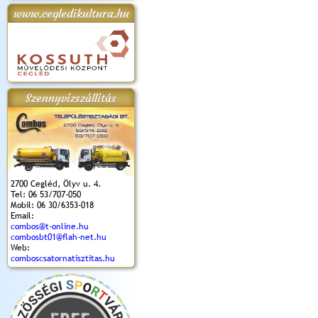
www.cegledikultura.hu
apok 2018.
Kossuth Toborzó
Szent István Ünnepe
V. Ceglédi Vágta
Laska feszt
Ünnepély
és Magyarok
(2017. 06. 18.)
2017.06.
2017.09.22-23.
Kenyere Program
(2017. 08. 20.)
Szennyvízszállítás
2700 Cegléd, Ölyv u. 4.
Tel: 06 53/707-050
Mobil: 06 30/6353-018
Email:
combos@t-online.hu
combosbt01@flah-net.hu
Web:
comboscsatornatisztitas.hu