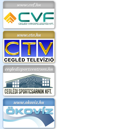
www.cvf.hu
www.ctv.hu
cegledisportcentrum.hu
www.okoviz.hu