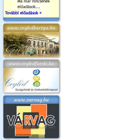
Ma már nincsenek
előadások...
További előadások »
www.cegledkartya.hu
www.cegledfurdo.hu
www.varvag.hu