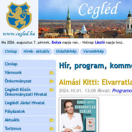
Ma 2026. augusztus 7. péntek,
Ibolya
napja van. - Holnap
László
napja lesz.
Címlap
Hírek- aktuális
Oldaltérkép
Várostérkép
Hír, program, komm
Címlap
Városunk
Almási Kitti: Elvarratl
Önkormányzat
Ceglédi Közös
2024.10.01. 13:08
Rovat:
Programo
Önkormányzati Hivatal
Ceglédi Járási Hivatal
Pályázatok
Aktuális
Turizmus