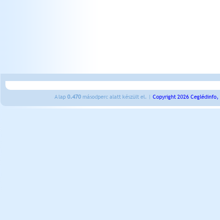
A lap
0.470
másodperc alatt készült el. |
Copyright 2026 Ceglédinfo,