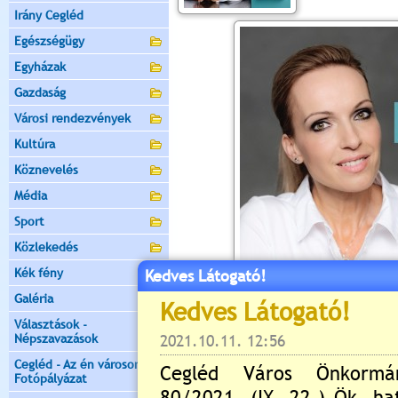
Irány Cegléd
Egészségügy
Egyházak
Gazdaság
Városi rendezvények
Kultúra
Köznevelés
Média
Sport
Közlekedés
Kék fény
Kedves Látogató!
Galéria
Választások -
Népszavazások
Cegléd - Az én városom -
Fotópályázat