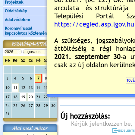
Projektek
Oldaltérkép
Adatvédelem
Koronavírussal
kapcsolatos közlemények
ESEMÉNYNAPTÁR
Hé
Ke
Sz
Cs
Pé
Sz
Va
1
2
Értékelés:
5
/3
3
4
5
6
7
8
9
Még nincsenek hozzászólások
10
11
12
13
14
15
16
17
18
19
20
21
22
23
24
25
26
27
28
29
30
31
Új hozzászólás:
Kérjük jelentkezzen be, 
Mai mozi műsor