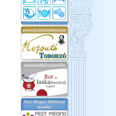
www.kossuthtoborzo.hu
www.laskafesztival.hu
Pest Megyei Békéltető
testület