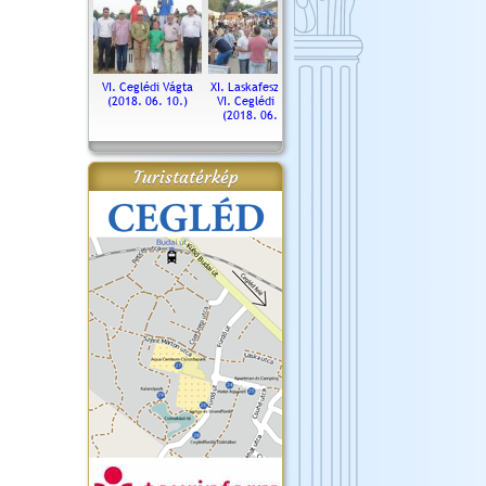
. Ceglédi Vágta
VI. Ceglédi Vágta
XI. Laskafesztivál és
Városnapok 2018.
Kossut
(2016.06.19.)
(2018. 06. 10.)
VI. Ceglédi Vágta
Ün
(2018. 06. 10.)
2017.
Turistatérkép