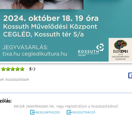
5
/3
ek hozzászólások
zólás:
Kérjük jelentkezzen be, vagy regisztráljon a hozzászóláshoz!