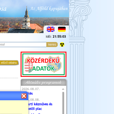
Idő:
21:55:05
 előző oldalra
Aktuális programok
2026.08.07.
Túlélés
2026.08.08.
Tóparti kézműves és
termelői piac