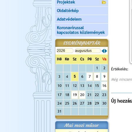
Projektek
Oldaltérkép
Adatvédelem
Koronavírussal
kapcsolatos közlemények
ESEMÉNYNAPTÁR
Hé
Ke
Sz
Cs
Pé
Sz
Va
1
2
Értékelés:
3
4
5
6
7
8
9
Még nincsen
10
11
12
13
14
15
16
17
18
19
20
21
22
23
Új hozzás
24
25
26
27
28
29
30
31
Mai mozi műsor