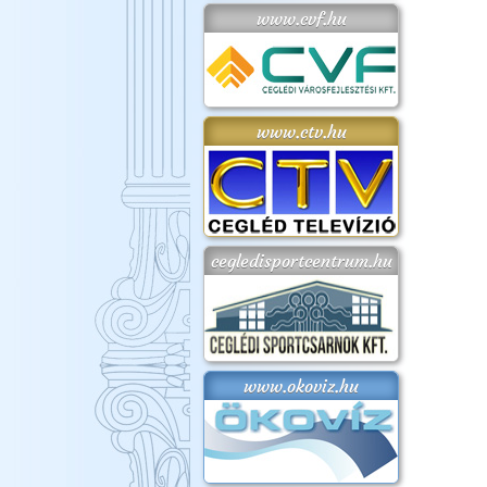
www.cvf.hu
www.ctv.hu
cegledisportcentrum.hu
www.okoviz.hu