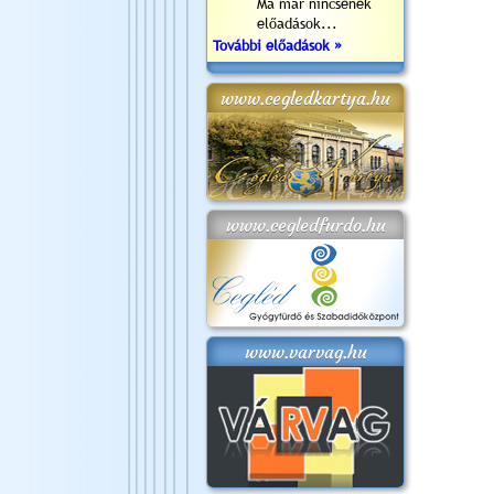
Ma már nincsenek
előadások...
További előadások »
www.cegledkartya.hu
www.cegledfurdo.hu
www.varvag.hu