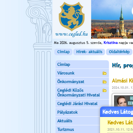
Ma 2026. augusztus 5. szerda,
Krisztina
napja va
Címlap
Hírek- aktuális
Oldaltérkép
Címlap
Hír, pr
Városunk
Almási Ki
Önkormányzat
2024.10.01. 
Ceglédi Közös
Önkormányzati Hivatal
Ceglédi Járási Hivatal
Kedves Látog
Pályázatok
Aktuális
Turizmus