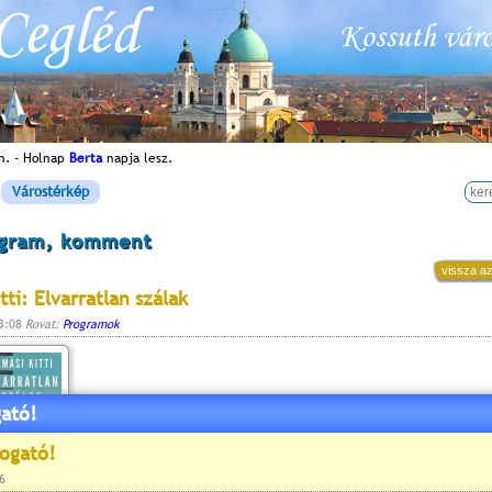
n. - Holnap
Berta
napja lesz.
Várostérkép
ogram, komment
vissza az
tti: Elvarratlan szálak
13:08
Rovat:
Programok
ató!