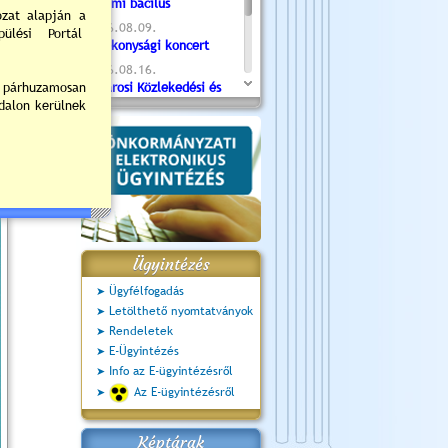
Valami bacilus
2026.08.09.
Jótékonysági koncert
2026.08.16.
Újvárosi Közlekedési és
Sportnap
2026.08.19.
Ceglédi fotóklub kiállítás
2026.08.20.
Szent István Ünnepe
Ügyintézés
Ügyfélfogadás
Letölthető nyomtatványok
Rendeletek
E-Ügyintézés
Info az E-ügyintézésről
Az E-ügyintézésről
Képtárak