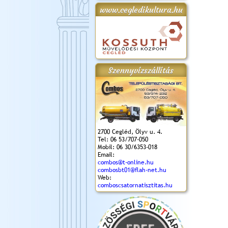
www.cegledikultura.hu
gta
XI. Laskafesztivál és
Városnapok 2018.
Kossuth Toborzó
Szent István Ünnepe
.)
VI. Ceglédi Vágta
Ünnepély
és Magyarok
(2018. 06. 10.)
2017.09.22-23.
Kenyere Program
(2017. 08. 20.)
Szennyvízszállítás
2700 Cegléd, Ölyv u. 4.
Tel: 06 53/707-050
Mobil: 06 30/6353-018
Email:
combos@t-online.hu
combosbt01@flah-net.hu
Web:
comboscsatornatisztitas.hu