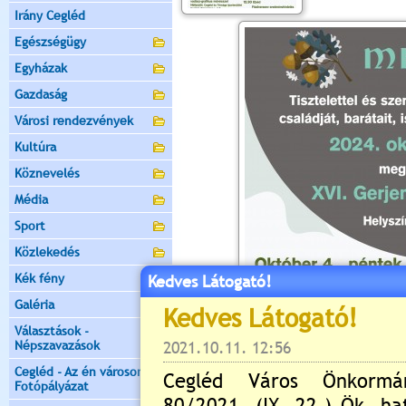
Irány Cegléd
Egészségügy
Egyházak
Gazdaság
Városi rendezvények
Kultúra
Köznevelés
Média
Sport
Közlekedés
Kék fény
Kedves Látogató!
Galéria
Választások -
Népszavazások
Cegléd - Az én városom -
Fotópályázat