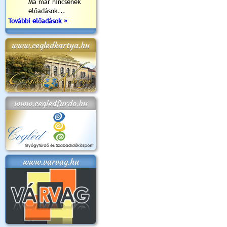
Ma már nincsenek
előadások...
További előadások »
www.cegledkartya.hu
www.cegledfurdo.hu
www.varvag.hu