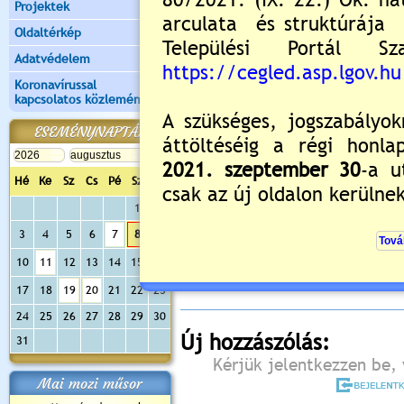
Projektek
Oldaltérkép
Adatvédelem
Koronavírussal
kapcsolatos közlemények
ESEMÉNYNAPTÁR
Hé
Ke
Sz
Cs
Pé
Sz
Va
1
2
Értékelés:
5
/1
3
4
5
6
7
8
9
Még nincsenek hozzászólások
10
11
12
13
14
15
16
17
18
19
20
21
22
23
24
25
26
27
28
29
30
Új hozzászólás:
31
Kérjük jelentkezzen be, 
Mai mozi műsor