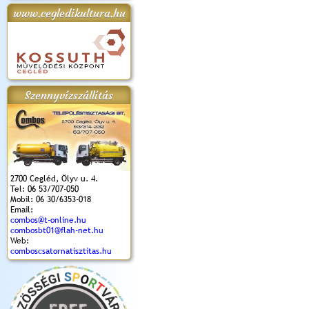
www.cegledikultura.hu
apok 2018.
Kossuth Toborzó
Szent István Ünnepe
V. Ceglédi Vágta
Laska feszt
Ünnepély
és Magyarok
(2017. 06. 18.)
2017.06.
2017.09.22-23.
Kenyere Program
(2017. 08. 20.)
Szennyvízszállítás
2700 Cegléd, Ölyv u. 4.
Tel: 06 53/707-050
Mobil: 06 30/6353-018
Email:
combos@t-online.hu
combosbt01@flah-net.hu
Web:
comboscsatornatisztitas.hu