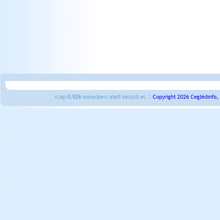
A lap
0.526
másodperc alatt készült el. |
Copyright 2026 Ceglédinfo,