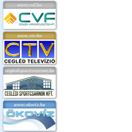
www.cvf.hu
www.ctv.hu
cegledisportcentrum.hu
www.okoviz.hu