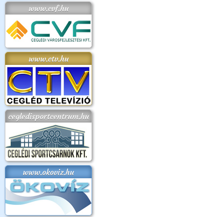
www.cvf.hu
www.ctv.hu
cegledisportcentrum.hu
www.okoviz.hu