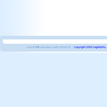
A lap
0.348
másodperc alatt készült el. |
Copyright 2026 Ceglédinfo,