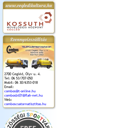
www.cegledikultura.hu
apok 2018.
Kossuth Toborzó
Szent István Ünnepe
V. Ceglédi Vágta
Laska feszt
Ünnepély
és Magyarok
(2017. 06. 18.)
2017.06.
2017.09.22-23.
Kenyere Program
(2017. 08. 20.)
Szennyvízszállítás
2700 Cegléd, Ölyv u. 4.
Tel: 06 53/707-050
Mobil: 06 30/6353-018
Email:
combos@t-online.hu
combosbt01@flah-net.hu
Web:
comboscsatornatisztitas.hu