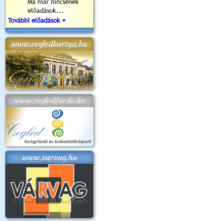
Ma már nincsenek
előadások...
További előadások »
www.cegledkartya.hu
www.cegledfurdo.hu
www.varvag.hu