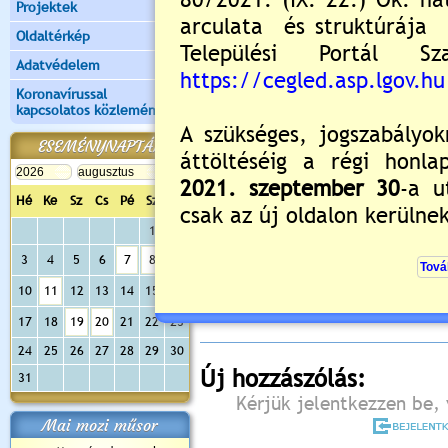
Projektek
Oldaltérkép
Adatvédelem
Koronavírussal
kapcsolatos közlemények
ESEMÉNYNAPTÁR
Hé
Ke
Sz
Cs
Pé
Sz
Va
1
2
Értékelés:
5
/4
3
4
5
6
7
8
9
Még nincsenek hozzászólások
10
11
12
13
14
15
16
17
18
19
20
21
22
23
24
25
26
27
28
29
30
Új hozzászólás:
31
Kérjük jelentkezzen be, 
Mai mozi műsor