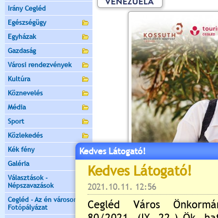
Irány Cegléd
Egészségügy
Egyházak
Gazdaság
Városi rendezvények
Kultúra
Köznevelés
Média
Sport
Közlekedés
Kék fény
Kedves Látogató!
Galéria
Választások -
Népszavazások
Cegléd - Az én városom -
Fotópályázat