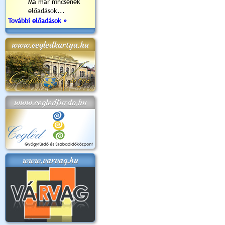
Ma már nincsenek
előadások...
További előadások »
www.cegledkartya.hu
www.cegledfurdo.hu
www.varvag.hu