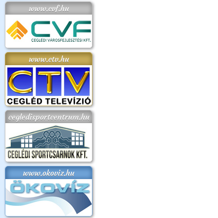
www.cvf.hu
www.ctv.hu
cegledisportcentrum.hu
www.okoviz.hu