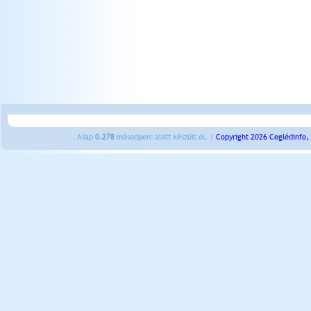
A lap
0.278
másodperc alatt készült el. |
Copyright 2026 Ceglédinfo,