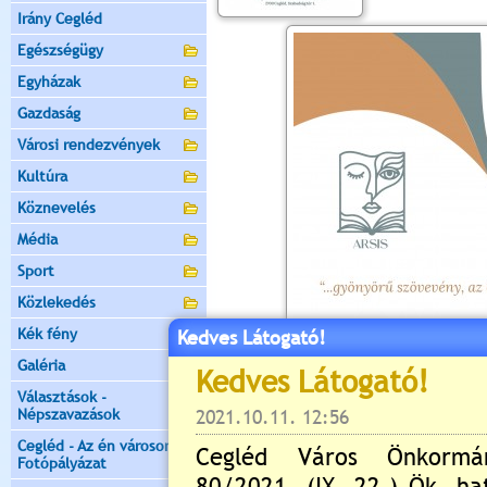
Irány Cegléd
Egészségügy
Egyházak
Gazdaság
Városi rendezvények
Kultúra
Köznevelés
Média
Sport
Közlekedés
Kék fény
Kedves Látogató!
Galéria
Választások -
Népszavazások
Cegléd - Az én városom -
Fotópályázat