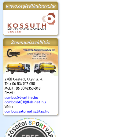
www.cegledikultura.hu
apok 2018.
Kossuth Toborzó
Szent István Ünnepe
V. Ceglédi Vágta
Laska feszt
Ünnepély
és Magyarok
(2017. 06. 18.)
2017.06.
2017.09.22-23.
Kenyere Program
(2017. 08. 20.)
Szennyvízszállítás
2700 Cegléd, Ölyv u. 4.
Tel: 06 53/707-050
Mobil: 06 30/6353-018
Email:
combos@t-online.hu
combosbt01@flah-net.hu
Web:
comboscsatornatisztitas.hu