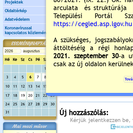
Projektek
Oldaltérkép
Adatvédelem
Koronavírussal
kapcsolatos közlemények
ESEMÉNYNAPTÁR
Hé
Ke
Sz
Cs
Pé
Sz
Va
1
2
Értékelés:
5
/4
3
4
5
6
7
8
9
Még nincsenek hozzászólások
10
11
12
13
14
15
16
17
18
19
20
21
22
23
24
25
26
27
28
29
30
Új hozzászólás:
31
Kérjük jelentkezzen be, 
Mai mozi műsor