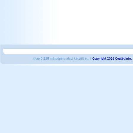
A lap
0.258
másodperc alatt készült el. |
Copyright 2026 Ceglédinfo,