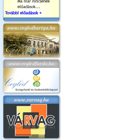
Ma már nincsenek
előadások...
További előadások »
www.cegledkartya.hu
www.cegledfurdo.hu
www.varvag.hu