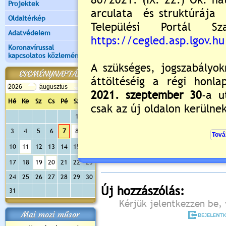
Projektek
Oldaltérkép
Adatvédelem
Koronavírussal
kapcsolatos közlemények
ESEMÉNYNAPTÁR
Hé
Ke
Sz
Cs
Pé
Sz
Va
1
2
Értékelés:
5
/4
3
4
5
6
7
8
9
Még nincsenek hozzászólások
10
11
12
13
14
15
16
17
18
19
20
21
22
23
24
25
26
27
28
29
30
Új hozzászólás:
31
Kérjük jelentkezzen be, 
Mai mozi műsor