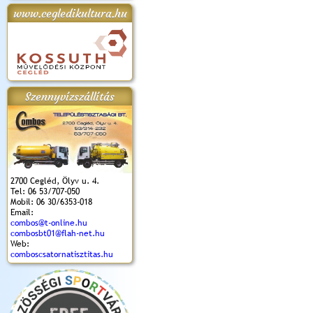
www.cegledikultura.hu
apok 2018.
Kossuth Toborzó
Szent István Ünnepe
V. Ceglédi Vágta
Laska feszt
Ünnepély
és Magyarok
(2017. 06. 18.)
2017.06.
2017.09.22-23.
Kenyere Program
(2017. 08. 20.)
Szennyvízszállítás
2700 Cegléd, Ölyv u. 4.
Tel: 06 53/707-050
Mobil: 06 30/6353-018
Email:
combos@t-online.hu
combosbt01@flah-net.hu
Web:
comboscsatornatisztitas.hu