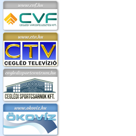
www.cvf.hu
www.ctv.hu
cegledisportcentrum.hu
www.okoviz.hu