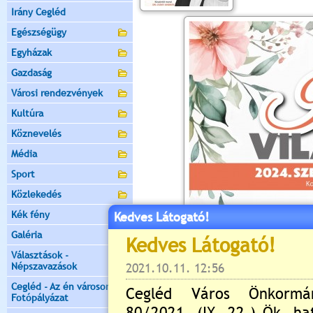
Irány Cegléd
Egészségügy
Egyházak
Gazdaság
Városi rendezvények
Kultúra
Köznevelés
Média
Sport
Közlekedés
Kék fény
Kedves Látogató!
Galéria
Választások -
Népszavazások
Cegléd - Az én városom -
Fotópályázat