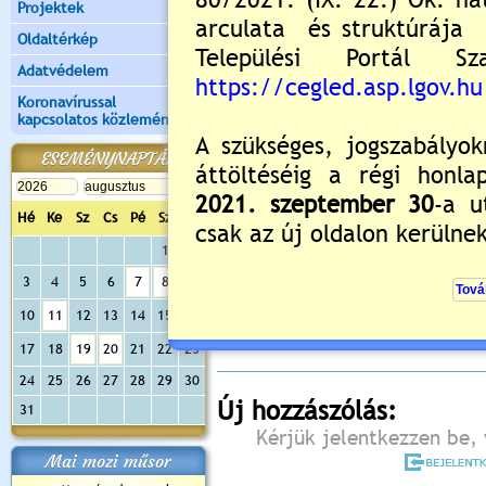
Projektek
Oldaltérkép
Adatvédelem
Koronavírussal
kapcsolatos közlemények
ESEMÉNYNAPTÁR
Hé
Ke
Sz
Cs
Pé
Sz
Va
1
2
Értékelés:
5
/4
3
4
5
6
7
8
9
Még nincsenek hozzászólások
10
11
12
13
14
15
16
17
18
19
20
21
22
23
24
25
26
27
28
29
30
Új hozzászólás:
31
Kérjük jelentkezzen be, 
Mai mozi műsor