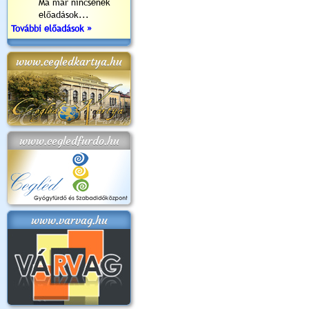
Ma már nincsenek
előadások...
További előadások »
www.cegledkartya.hu
www.cegledfurdo.hu
www.varvag.hu