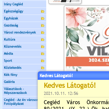
Irány Cegléd
Egészségügy
Egyházak
Gazdaság
Városi rendezvények
Kultúra
Köznevelés
Média
Sport
Közlekedés
Kék fény
Kedves Látogató!
Galéria
Választások -
Népszavazások
Cegléd - Az én városom -
Fotópályázat