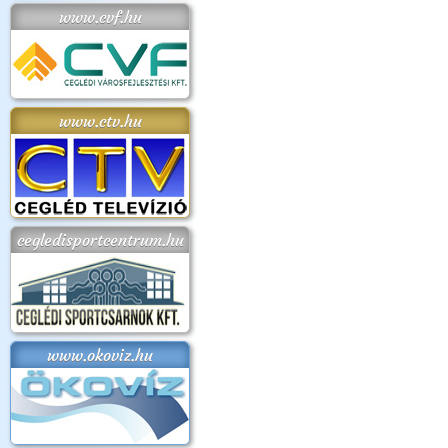
www.cvf.hu
www.ctv.hu
cegledisportcentrum.hu
www.okoviz.hu