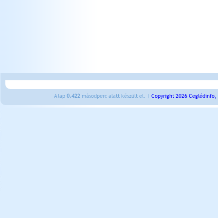
A lap
0.422
másodperc alatt készült el. |
Copyright 2026 Ceglédinfo,