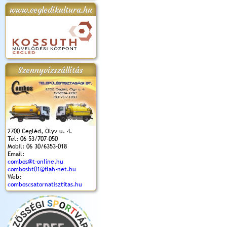
www.cegledikultura.hu
apok 2018.
Kossuth Toborzó
Szent István Ünnepe
V. Ceglédi Vágta
Laska feszt
Ünnepély
és Magyarok
(2017. 06. 18.)
2017.06.
2017.09.22-23.
Kenyere Program
(2017. 08. 20.)
Szennyvízszállítás
2700 Cegléd, Ölyv u. 4.
Tel: 06 53/707-050
Mobil: 06 30/6353-018
Email:
combos@t-online.hu
combosbt01@flah-net.hu
Web:
comboscsatornatisztitas.hu