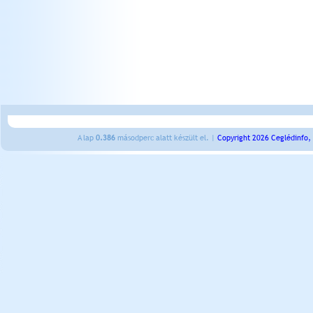
A lap
0.386
másodperc alatt készült el. |
Copyright 2026 Ceglédinfo,