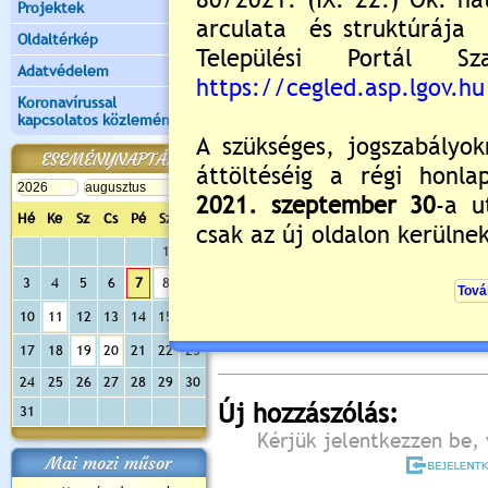
Projektek
Oldaltérkép
Adatvédelem
Koronavírussal
kapcsolatos közlemények
ESEMÉNYNAPTÁR
Hé
Ke
Sz
Cs
Pé
Sz
Va
1
2
Értékelés:
5
/1
3
4
5
6
7
8
9
Még nincsenek hozzászólások
10
11
12
13
14
15
16
17
18
19
20
21
22
23
24
25
26
27
28
29
30
Új hozzászólás:
31
Kérjük jelentkezzen be, 
Mai mozi műsor