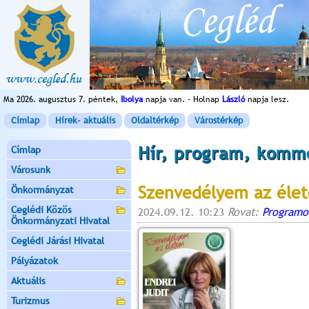
Ma 2026. augusztus 7. péntek,
Ibolya
napja van. - Holnap
László
napja lesz.
Címlap
Hírek- aktuális
Oldaltérkép
Várostérkép
Hír, program, komm
Címlap
Városunk
Szenvedélyem az éle
Önkormányzat
Ceglédi Közös
2024.09.12. 10:23
Rovat:
Programo
Önkormányzati Hivatal
Ceglédi Járási Hivatal
Pályázatok
Aktuális
Turizmus