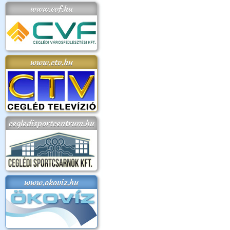
www.cvf.hu
www.ctv.hu
cegledisportcentrum.hu
www.okoviz.hu