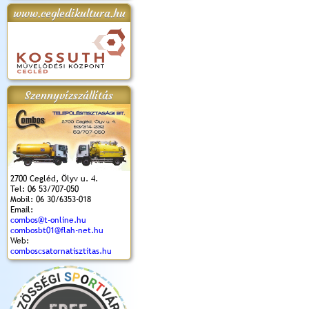
www.cegledikultura.hu
apok 2018.
Kossuth Toborzó
Szent István Ünnepe
V. Ceglédi Vágta
Laska feszt
Ünnepély
és Magyarok
(2017. 06. 18.)
2017.06.
2017.09.22-23.
Kenyere Program
(2017. 08. 20.)
Szennyvízszállítás
2700 Cegléd, Ölyv u. 4.
Tel: 06 53/707-050
Mobil: 06 30/6353-018
Email:
combos@t-online.hu
combosbt01@flah-net.hu
Web:
comboscsatornatisztitas.hu