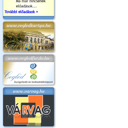
Ma már nincsenek
előadások...
További előadások »
www.cegledkartya.hu
www.cegledfurdo.hu
www.varvag.hu