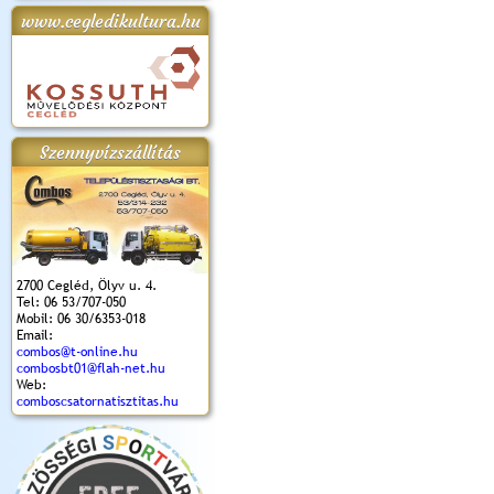
www.cegledikultura.hu
apok 2018.
Kossuth Toborzó
Szent István Ünnepe
V. Ceglédi Vágta
Laska feszt
Ünnepély
és Magyarok
(2017. 06. 18.)
2017.06.
2017.09.22-23.
Kenyere Program
(2017. 08. 20.)
Szennyvízszállítás
2700 Cegléd, Ölyv u. 4.
Tel: 06 53/707-050
Mobil: 06 30/6353-018
Email:
combos@t-online.hu
combosbt01@flah-net.hu
Web:
comboscsatornatisztitas.hu