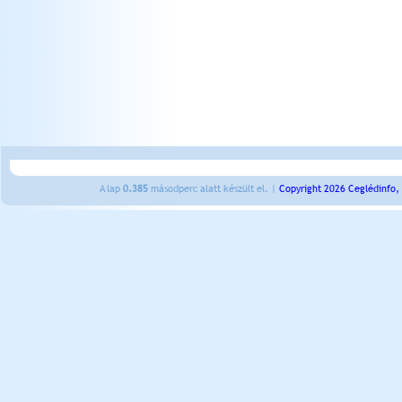
A lap
0.385
másodperc alatt készült el. |
Copyright 2026 Ceglédinfo,