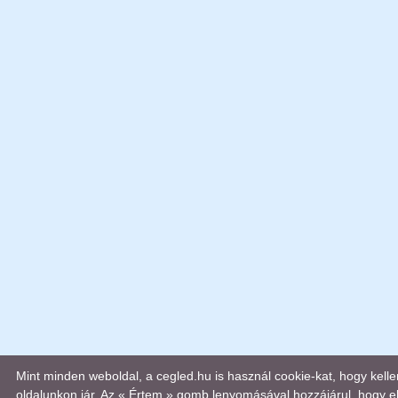
Mint minden weboldal, a cegled.hu is használ cookie-kat, hogy kel
oldalunkon jár. Az « Értem » gomb lenyomásával hozzájárul, hogy el