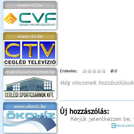
www.cvf.hu
www.ctv.hu
Értékelés:
0
/0
cegledisportcentrum.hu
Még nincsenek hozzászólások
www.okoviz.hu
Új hozzászólás:
Kérjük jelentkezzen be, 