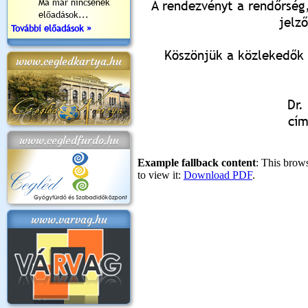
Ma már nincsenek
A rendezvényt a rendőrség,
előadások...
jelző
További előadások »
Köszönjük a közlekedők 
www.cegledkartya.hu
Dr.
cím
www.cegledfurdo.hu
www.varvag.hu