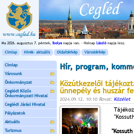
Ma 2026. augusztus 7. péntek,
Ibolya
napja van. - Holnap
László
napja lesz.
Címlap
Hírek- aktuális
Oldaltérkép
Várostérkép
Hír, program, komm
Címlap
Városunk
Közútkezelői tájékozt
Önkormányzat
ünnepély és huszár fe
Ceglédi Közös
Önkormányzati Hivatal
2024.09.12. 10:10
Rovat:
Közélet
Ceglédi Járási Hivatal
Tájékoz
Pályázatok
"Kossut
Aktuális
"Kossuth
Turizmus