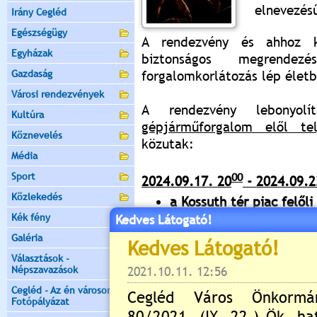
elnevezés
Irány Cegléd
Egészségügy
A rendezvény és ahhoz k
Egyházak
biztonságos megrendez
Gazdaság
forgalomkorlátozás lép életb
Városi rendezvények
A rendezvény lebonyol
Kultúra
gépjárműforgalom elől tel
Köznevelés
közutak:
Média
Sport
00
2024.09.17. 20
- 2024.09.2
Közlekedés
a Kossuth tér piac felől
a Kazinczy utca Kossuth
Kék fény
Kedves Látogató!
bal oldalán az áruház m
Galéria
00
2024.09.19. 12
- 2024.09.2
Választások -
Népszavazások
Kossuth tér két hosszant
Cegléd - Az én városom -
00
Fotópályázat
2024.09.19. 12
- 2024.09.2