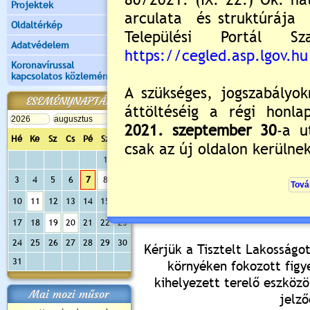
Projektek
Eötvös tér,
Oldaltérkép
A hagyományőrző felvonulás
Adatvédelem
pályás lezárással
érintett hel
Koronavírussal
kapcsolatos közlemények
45
30
2024.09.21. 09
- 11
:
ESEMÉNYNAPTÁR
Szövetség utca Kossut
szakasz,
Hé
Ke
Sz
Cs
Pé
Sz
Va
30
30
2024.09.21. 10
- 12
:
1
2
Kossuth Ferenc utca S
3
4
5
6
7
8
9
szakasz,
10
11
12
13
14
15
16
Kossuth tér Városháza el
17
18
19
20
21
22
23
24
25
26
27
28
29
30
Kérjük a Tisztelt Lakosságo
31
környéken fokozott figy
kihelyezett terelő eszközö
Mai mozi műsor
jelző