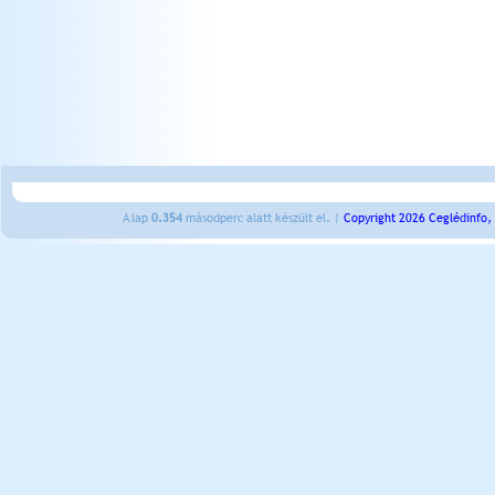
A lap
0.354
másodperc alatt készült el. |
Copyright 2026 Ceglédinfo,