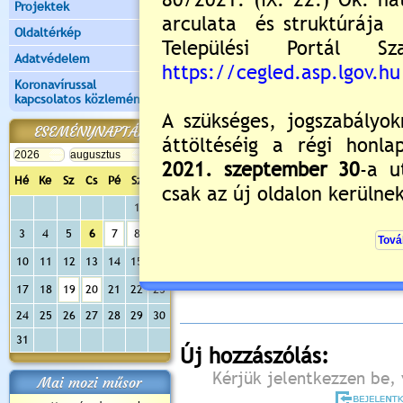
Projektek
Oldaltérkép
Adatvédelem
Koronavírussal
kapcsolatos közlemények
ESEMÉNYNAPTÁR
Hé
Ke
Sz
Cs
Pé
Sz
Va
1
2
3
4
5
6
7
8
9
Értékelés:
5
/3
10
11
12
13
14
15
16
Még nincsenek hozzászólások
17
18
19
20
21
22
23
24
25
26
27
28
29
30
31
Új hozzászólás:
Kérjük jelentkezzen be, 
Mai mozi műsor