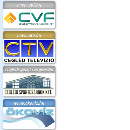
www.cvf.hu
www.ctv.hu
cegledisportcentrum.hu
www.okoviz.hu