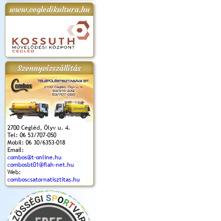
www.cegledikultura.hu
apok 2018.
Kossuth Toborzó
Szent István Ünnepe
V. Ceglédi Vágta
Laska feszt
Ünnepély
és Magyarok
(2017. 06. 18.)
2017.06.
2017.09.22-23.
Kenyere Program
(2017. 08. 20.)
Szennyvízszállítás
2700 Cegléd, Ölyv u. 4.
Tel: 06 53/707-050
Mobil: 06 30/6353-018
Email:
combos@t-online.hu
combosbt01@flah-net.hu
Web:
comboscsatornatisztitas.hu