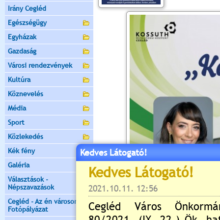
Irány Cegléd
Egészségügy
Egyházak
Gazdaság
Városi rendezvények
Kultúra
Köznevelés
Média
Sport
Közlekedés
Kék fény
Kedves Látogató!
Galéria
Választások -
Népszavazások
Cegléd - Az én városom -
Fotópályázat