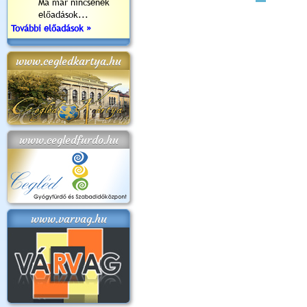
Ma már nincsenek
előadások...
További előadások »
www.cegledkartya.hu
www.cegledfurdo.hu
www.varvag.hu