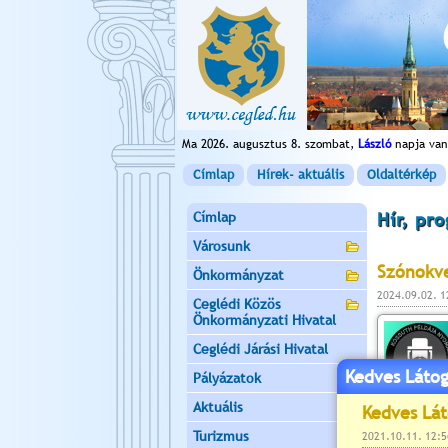
Ma 2026. augusztus 8. szombat,
László
napja van
Címlap
Hírek- aktuális
Oldaltérkép
Címlap
Hír, pr
Városunk
Szónokv
Önkormányzat
2024.09.02. 
Ceglédi Közös
Önkormányzati Hivatal
Ceglédi Járási Hivatal
Kedves Látog
Pályázatok
Aktuális
Turizmus