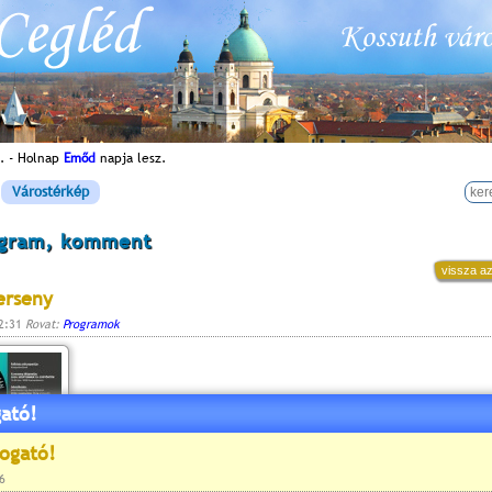
. - Holnap
Emőd
napja lesz.
Várostérkép
ogram, komment
vissza az
erseny
12:31
Rovat:
Programok
ató!