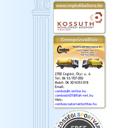
www.cegledikultura.hu
gta
XI. Laskafesztivál és
Városnapok 2018.
Kossuth Toborzó
Szent István Ünnepe
.)
VI. Ceglédi Vágta
Ünnepély
és Magyarok
(2018. 06. 10.)
2017.09.22-23.
Kenyere Program
(2017. 08. 20.)
Szennyvízszállítás
2700 Cegléd, Ölyv u. 4.
Tel: 06 53/707-050
Mobil: 06 30/6353-018
Email:
combos@t-online.hu
combosbt01@flah-net.hu
Web:
comboscsatornatisztitas.hu