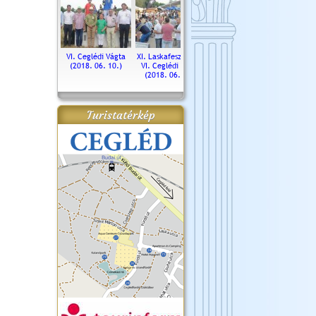
. Ceglédi Vágta
VI. Ceglédi Vágta
XI. Laskafesztivál és
Városnapok 2018.
Kossut
(2016.06.19.)
(2018. 06. 10.)
VI. Ceglédi Vágta
Ün
(2018. 06. 10.)
2017.
Turistatérkép