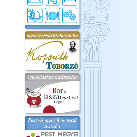
www.kossuthtoborzo.hu
www.laskafesztival.hu
Pest Megyei Békéltető
testület