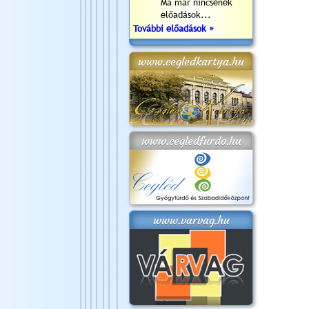
Ma már nincsenek
előadások...
További előadások »
www.cegledkartya.hu
www.cegledfurdo.hu
www.varvag.hu