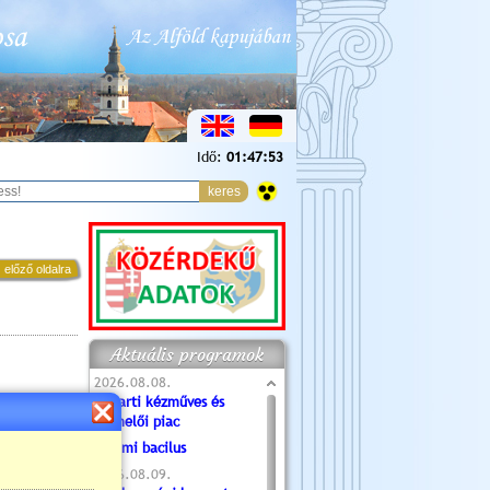
Idő:
01:47:54
 előző oldalra
Aktuális programok
2026.08.08.
Tóparti kézműves és
termelői piac
Valami bacilus
2026.08.09.