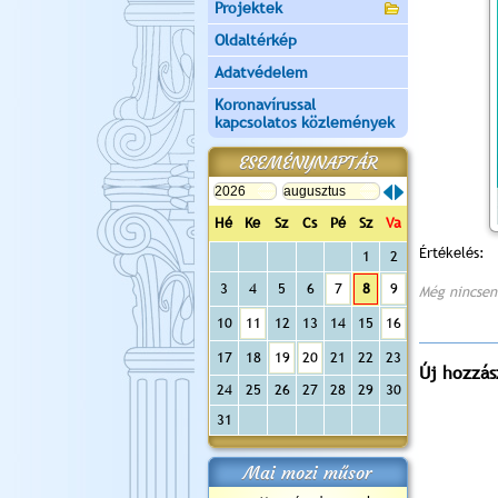
Projektek
Oldaltérkép
Adatvédelem
Koronavírussal
kapcsolatos közlemények
ESEMÉNYNAPTÁR
Hé
Ke
Sz
Cs
Pé
Sz
Va
Értékelés:
1
2
3
4
5
6
7
8
9
Még nincsen
10
11
12
13
14
15
16
17
18
19
20
21
22
23
Új hozzás
24
25
26
27
28
29
30
31
Mai mozi műsor