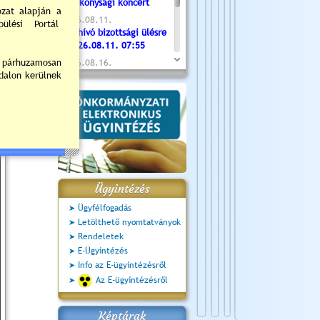
Jótékonysági koncert
2026.08.11.
Meghívó bizottsági ülésre
- 2026.08.11. 07:55
2026.08.16.
Újvárosi Közlekedési és
Sportnap
2026.08.19.
Ceglédi fotóklub kiállítás
2026.08.20.
Szent István Ünnepe
Ügyintézés
Ügyfélfogadás
Letölthető nyomtatványok
Rendeletek
E-Ügyintézés
Info az E-ügyintézésről
Az E-ügyintézésről
Képtárak