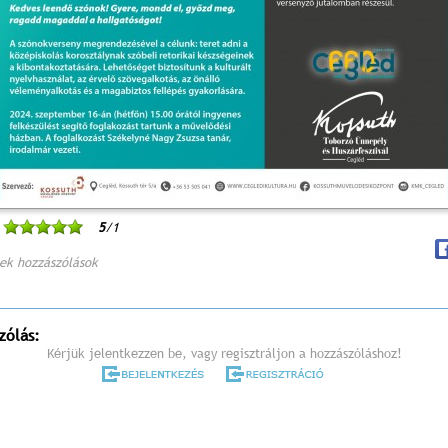
5
/1
ek hozzászólások
zólás:
Kérjük jelentkezzen be, vagy regisztráljon a hozzászóláshoz!