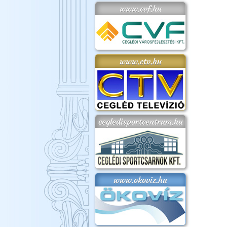
www.cvf.hu
www.ctv.hu
cegledisportcentrum.hu
www.okoviz.hu