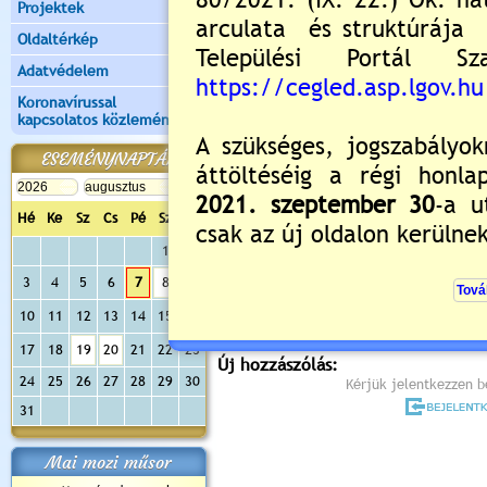
Projektek
Oldaltérkép
Adatvédelem
Koronavírussal
kapcsolatos közlemények
ESEMÉNYNAPTÁR
Hé
Ke
Sz
Cs
Pé
Sz
Va
Értékelés:
3
/2
1
2
3
4
5
6
7
8
9
Még nincsenek hozzászólások
10
11
12
13
14
15
16
17
18
19
20
21
22
23
Új hozzászólás:
24
25
26
27
28
29
30
Kérjük jelentkezzen be
31
Mai mozi műsor