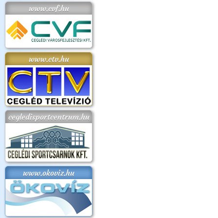
www.cvf.hu
www.ctv.hu
cegledisportcentrum.hu
www.okoviz.hu