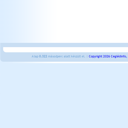
A lap
0.322
másodperc alatt készült el. |
Copyright 2026 Ceglédinfo,