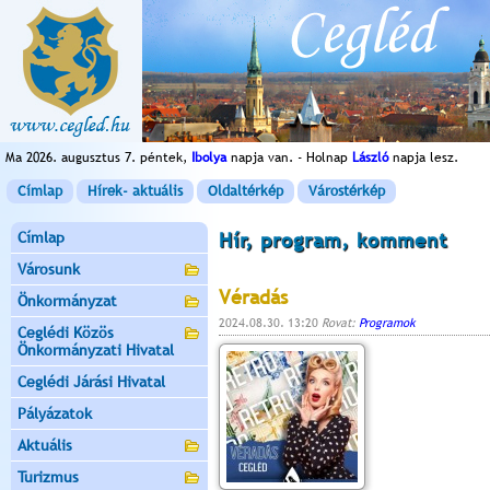
Ma 2026. augusztus 7. péntek,
Ibolya
napja van. - Holnap
László
napja lesz.
Címlap
Hírek- aktuális
Oldaltérkép
Várostérkép
Címlap
Hír, program, komment
Városunk
Véradás
Önkormányzat
2024.08.30. 13:20
Rovat:
Programok
Ceglédi Közös
Önkormányzati Hivatal
Ceglédi Járási Hivatal
Pályázatok
Aktuális
Turizmus