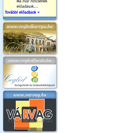
Ma már nincsenek
előadások...
További előadások »
www.cegledkartya.hu
www.cegledfurdo.hu
www.varvag.hu