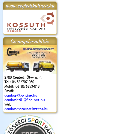
www.cegledikultura.hu
apok 2018.
Kossuth Toborzó
Szent István Ünnepe
V. Ceglédi Vágta
Laska feszt
Ünnepély
és Magyarok
(2017. 06. 18.)
2017.06.
2017.09.22-23.
Kenyere Program
(2017. 08. 20.)
Szennyvízszállítás
2700 Cegléd, Ölyv u. 4.
Tel: 06 53/707-050
Mobil: 06 30/6353-018
Email:
combos@t-online.hu
combosbt01@flah-net.hu
Web:
comboscsatornatisztitas.hu