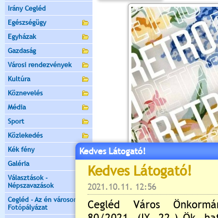
Irány Cegléd
Egészségügy
Egyházak
Gazdaság
Városi rendezvények
Kultúra
Köznevelés
Média
Sport
Közlekedés
Kék fény
Kedves Látogató!
Galéria
Választások -
Népszavazások
Cegléd - Az én városom -
Fotópályázat