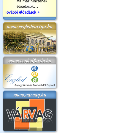
Ma már nincsenek
előadások...
További előadások »
www.cegledkartya.hu
www.cegledfurdo.hu
www.varvag.hu