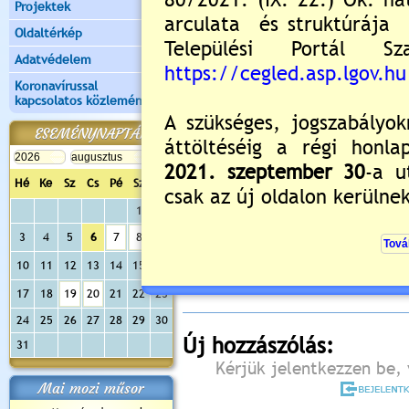
Projektek
Oldaltérkép
Adatvédelem
Koronavírussal
kapcsolatos közlemények
ESEMÉNYNAPTÁR
Hé
Ke
Sz
Cs
Pé
Sz
Va
1
2
Értékelés:
5
/1
3
4
5
6
7
8
9
Még nincsenek hozzászólások
10
11
12
13
14
15
16
17
18
19
20
21
22
23
24
25
26
27
28
29
30
Új hozzászólás:
31
Kérjük jelentkezzen be, 
Mai mozi műsor