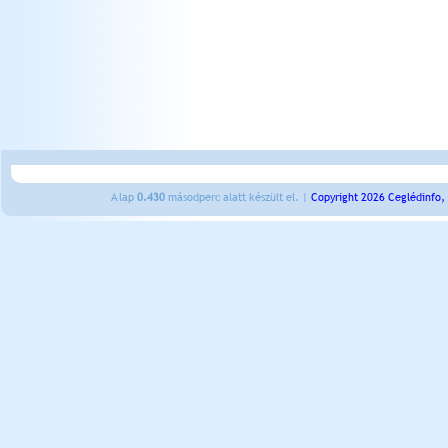
A lap
0.430
másodperc alatt készült el. |
Copyright 2026 Ceglédinfo,