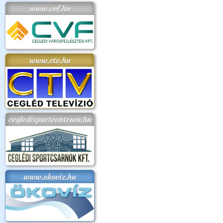
www.cvf.hu
www.ctv.hu
cegledisportcentrum.hu
www.okoviz.hu