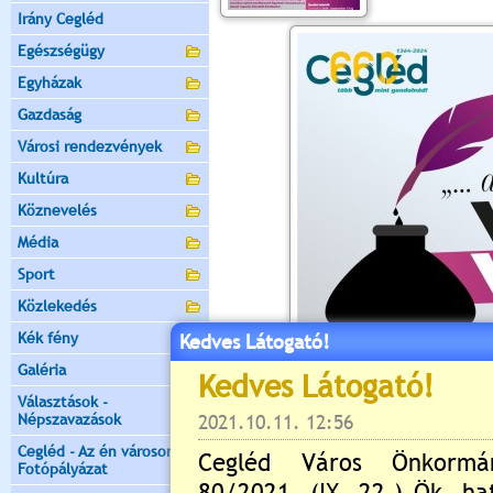
Irány Cegléd
Egészségügy
Egyházak
Gazdaság
Városi rendezvények
Kultúra
Köznevelés
Média
Sport
Közlekedés
Kék fény
Kedves Látogató!
Galéria
Választások -
Népszavazások
Cegléd - Az én városom -
Fotópályázat