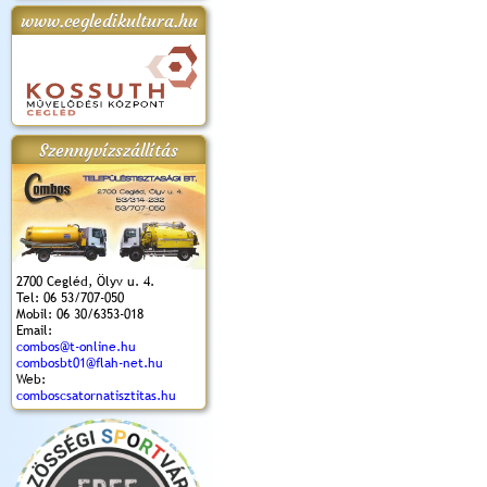
www.cegledikultura.hu
apok 2018.
Kossuth Toborzó
Szent István Ünnepe
V. Ceglédi Vágta
Laska feszt
Ünnepély
és Magyarok
(2017. 06. 18.)
2017.06.
2017.09.22-23.
Kenyere Program
(2017. 08. 20.)
Szennyvízszállítás
2700 Cegléd, Ölyv u. 4.
Tel: 06 53/707-050
Mobil: 06 30/6353-018
Email:
combos@t-online.hu
combosbt01@flah-net.hu
Web:
comboscsatornatisztitas.hu