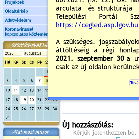
Projektek
Oldaltérkép
Adatvédelem
Koronavírussal
kapcsolatos közlemények
ESEMÉNYNAPTÁR
Hé
Ke
Sz
Cs
Pé
Sz
Va
1
2
3
4
5
6
7
8
9
Értékelés:
5
/3
10
11
12
13
14
15
16
Még nincsenek hozzászólások
17
18
19
20
21
22
23
24
25
26
27
28
29
30
31
Új hozzászólás:
Mai mozi műsor
Kérjük jelentkezzen be, 