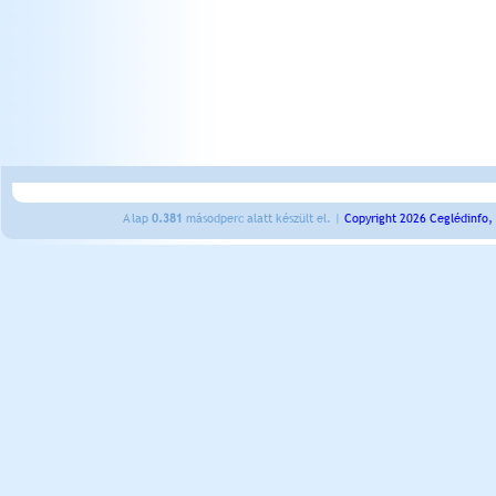
A lap
0.381
másodperc alatt készült el. |
Copyright 2026 Ceglédinfo,