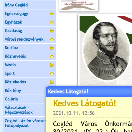
Irány Cegléd
Egészségügy
Egyházak
Gazdaság
Városi rendezvények
Kultúra
Köznevelés
Média
Sport
Közlekedés
Kék fény
Kedves Látogató!
Galéria
Választások -
Népszavazások
Cegléd - Az én városom -
Fotópályázat