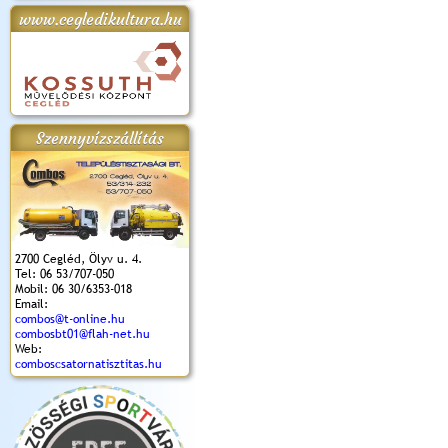
www.cegledikultura.hu
apok 2018.
Kossuth Toborzó
Szent István Ünnepe
V. Ceglédi Vágta
Laska feszt
Ünnepély
és Magyarok
(2017. 06. 18.)
2017.06.
2017.09.22-23.
Kenyere Program
(2017. 08. 20.)
Szennyvízszállítás
2700 Cegléd, Ölyv u. 4.
Tel: 06 53/707-050
Mobil: 06 30/6353-018
Email:
combos@t-online.hu
combosbt01@flah-net.hu
Web:
comboscsatornatisztitas.hu