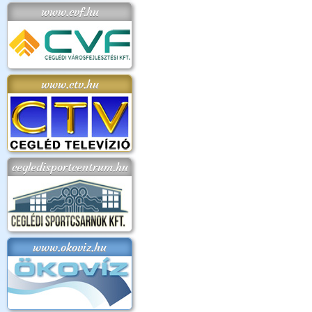
www.cvf.hu
www.ctv.hu
cegledisportcentrum.hu
www.okoviz.hu