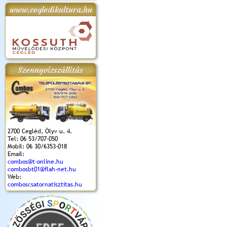
www.cegledikultura.hu
apok 2018.
Kossuth Toborzó
Szent István Ünnepe
V. Ceglédi Vágta
Laska feszt
Ünnepély
és Magyarok
(2017. 06. 18.)
2017.06.
2017.09.22-23.
Kenyere Program
(2017. 08. 20.)
Szennyvízszállítás
2700 Cegléd, Ölyv u. 4.
Tel: 06 53/707-050
Mobil: 06 30/6353-018
Email:
combos@t-online.hu
combosbt01@flah-net.hu
Web:
comboscsatornatisztitas.hu