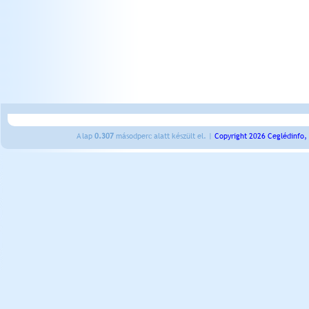
A lap
0.307
másodperc alatt készült el. |
Copyright 2026 Ceglédinfo,