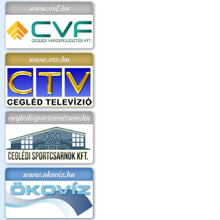
www.cvf.hu
www.ctv.hu
cegledisportcentrum.hu
www.okoviz.hu