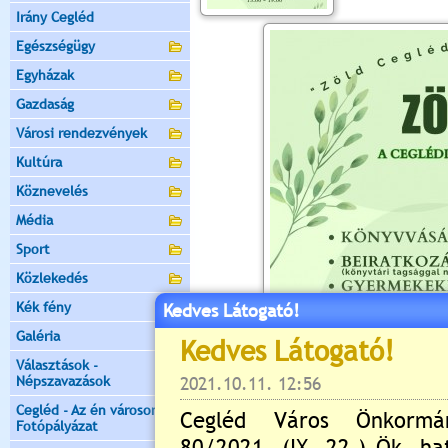
Irány Cegléd
Egészségügy
Egyházak
Gazdaság
Városi rendezvények
Kultúra
Köznevelés
Média
Sport
Közlekedés
Kék fény
Kedves Látogató!
Galéria
Választások -
Népszavazások
Cegléd - Az én városom -
Fotópályázat