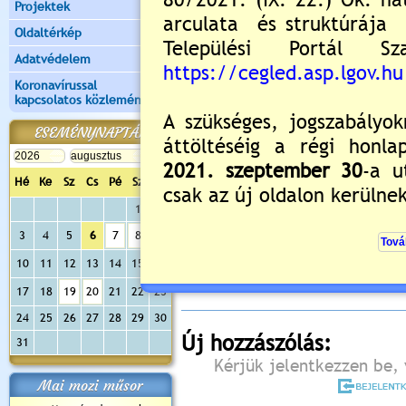
Projektek
Oldaltérkép
Adatvédelem
Koronavírussal
kapcsolatos közlemények
ESEMÉNYNAPTÁR
Hé
Ke
Sz
Cs
Pé
Sz
Va
1
2
Értékelés:
5
/1
3
4
5
6
7
8
9
Még nincsenek hozzászólások
10
11
12
13
14
15
16
17
18
19
20
21
22
23
24
25
26
27
28
29
30
Új hozzászólás:
31
Kérjük jelentkezzen be, 
Mai mozi műsor