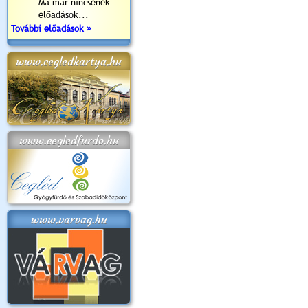
Ma már nincsenek
előadások...
További előadások »
www.cegledkartya.hu
www.cegledfurdo.hu
www.varvag.hu