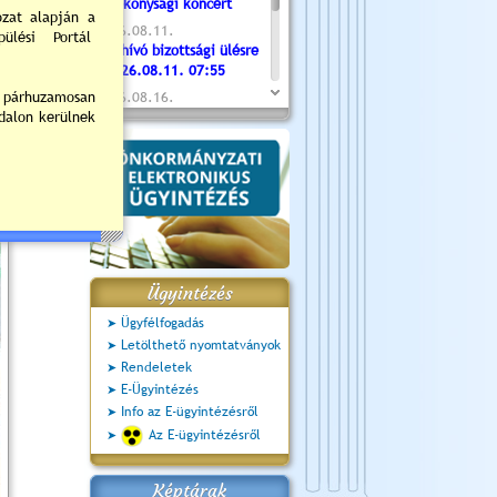
Jótékonysági koncert
2026.08.11.
Meghívó bizottsági ülésre
- 2026.08.11. 07:55
2026.08.16.
Újvárosi Közlekedési és
Sportnap
2026.08.19.
Ceglédi fotóklub kiállítás
2026.08.20.
Szent István Ünnepe
Ügyintézés
Ügyfélfogadás
Letölthető nyomtatványok
Rendeletek
E-Ügyintézés
Info az E-ügyintézésről
Az E-ügyintézésről
Képtárak