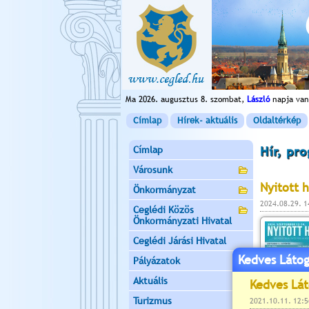
Ma 2026. augusztus 8. szombat,
László
napja van
Címlap
Hírek- aktuális
Oldaltérkép
Címlap
Hír, pr
Városunk
Nyitott 
Önkormányzat
2024.08.29. 
Ceglédi Közös
Önkormányzati Hivatal
Ceglédi Járási Hivatal
Kedves Látog
Pályázatok
Aktuális
Turizmus