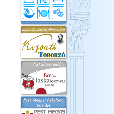
www.kossuthtoborzo.hu
www.laskafesztival.hu
Pest Megyei Békéltető
testület