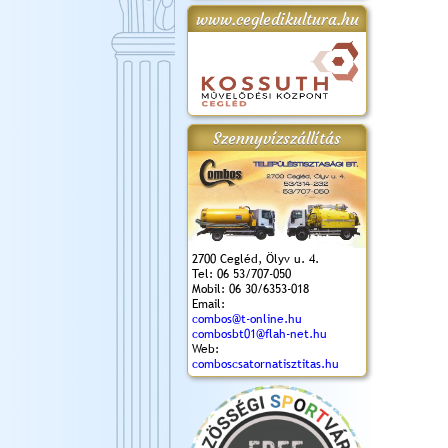
www.cegledikultura.hu
gta
XI. Laskafesztivál és
Városnapok 2018.
Kossuth Toborzó
Szent István Ünnepe
.)
VI. Ceglédi Vágta
Ünnepély
és Magyarok
(2018. 06. 10.)
2017.09.22-23.
Kenyere Program
(2017. 08. 20.)
Szennyvízszállítás
2700 Cegléd, Ölyv u. 4.
Tel: 06 53/707-050
Mobil: 06 30/6353-018
Email:
combos@t-online.hu
combosbt01@flah-net.hu
Web:
comboscsatornatisztitas.hu