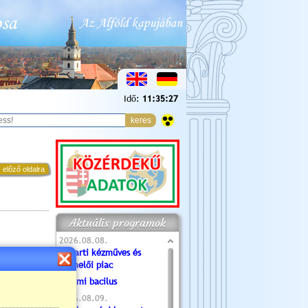
Idő:
11:35:28
 előző oldalra
Aktuális programok
2026.08.08.
Tóparti kézműves és
termelői piac
Valami bacilus
2026.08.09.