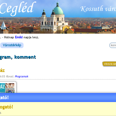
. - Holnap
Emőd
napja lesz.
Várostérkép
ogram, komment
vissza az
ház
14:03
Rovat:
Programok
ató!