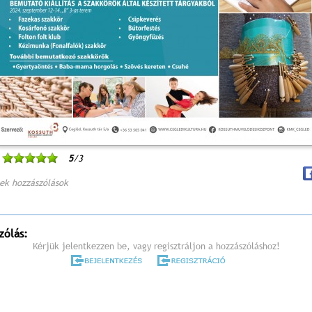
5
/3
ek hozzászólások
zólás:
Kérjük jelentkezzen be, vagy regisztráljon a hozzászóláshoz!