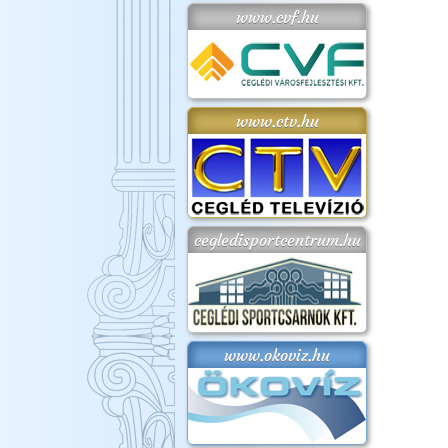
www.cvf.hu
www.ctv.hu
cegledisportcentrum.hu
www.okoviz.hu