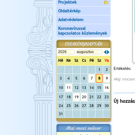
Projektek
Oldaltérkép
Adatvédelem
Koronavírussal
kapcsolatos közlemények
ESEMÉNYNAPTÁR
Hé
Ke
Sz
Cs
Pé
Sz
Va
Értékelés:
1
2
3
4
5
6
7
8
9
Még nincsen
10
11
12
13
14
15
16
17
18
19
20
21
22
23
Új hozzás
24
25
26
27
28
29
30
31
Mai mozi műsor