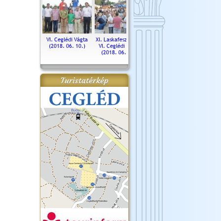
. Ceglédi Vágta
VI. Ceglédi Vágta
XI. Laskafesztivál és
Városnapok 2018.
Kossut
(2016.06.19.)
(2018. 06. 10.)
VI. Ceglédi Vágta
Ün
(2018. 06. 10.)
2017.
Turistatérkép