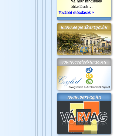
Ma már nincsenek
előadások...
További előadások »
www.cegledkartya.hu
www.cegledfurdo.hu
www.varvag.hu