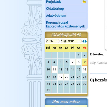
Projektek
Oldaltérkép
Adatvédelem
Koronavírussal
kapcsolatos közlemények
ESEMÉNYNAPTÁR
Hé
Ke
Sz
Cs
Pé
Sz
Va
Értékelés:
1
2
3
4
5
6
7
8
9
Még nincsen
10
11
12
13
14
15
16
17
18
19
20
21
22
23
Új hozzás
24
25
26
27
28
29
30
31
Mai mozi műsor