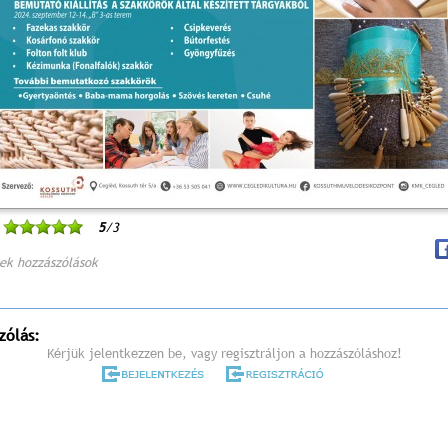
5
/3
ek hozzászólások
zólás:
Kérjük jelentkezzen be, vagy regisztráljon a hozzászóláshoz!