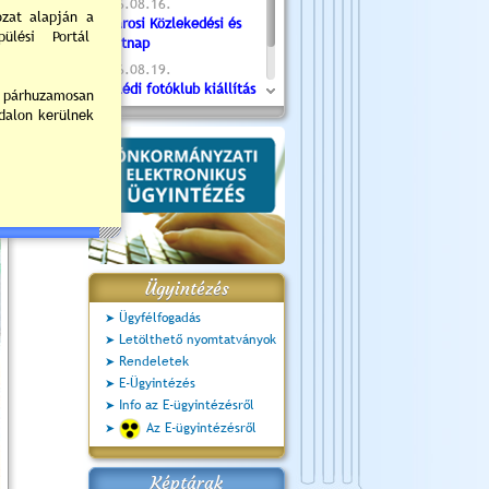
2026.08.16.
Újvárosi Közlekedési és
Sportnap
2026.08.19.
Ceglédi fotóklub kiállítás
2026.08.20.
Szent István Ünnepe
Ügyintézés
Ügyfélfogadás
Letölthető nyomtatványok
Rendeletek
E-Ügyintézés
Info az E-ügyintézésről
Az E-ügyintézésről
Képtárak