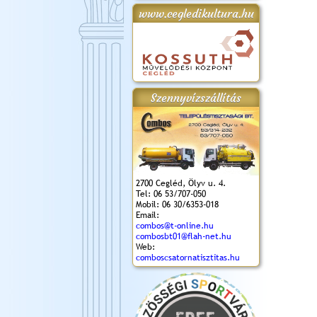
www.cegledikultura.hu
gta
XI. Laskafesztivál és
Városnapok 2018.
Kossuth Toborzó
Szent István Ünnepe
.)
VI. Ceglédi Vágta
Ünnepély
és Magyarok
(2018. 06. 10.)
2017.09.22-23.
Kenyere Program
(2017. 08. 20.)
Szennyvízszállítás
2700 Cegléd, Ölyv u. 4.
Tel: 06 53/707-050
Mobil: 06 30/6353-018
Email:
combos@t-online.hu
combosbt01@flah-net.hu
Web:
comboscsatornatisztitas.hu