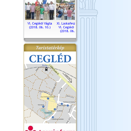
. Ceglédi Vágta
VI. Ceglédi Vágta
XI. Laskafesztivál és
Városnapok 2018.
Kossut
(2016.06.19.)
(2018. 06. 10.)
VI. Ceglédi Vágta
Ün
(2018. 06. 10.)
2017.
Turistatérkép