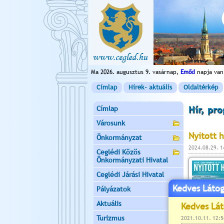
Ma 2026. augusztus 9. vasárnap,
Emőd
napja van
Címlap
Hírek- aktuális
Oldaltérkép
Címlap
Hír, pr
Városunk
Nyitott 
Önkormányzat
2024.08.29. 
Ceglédi Közös
Önkormányzati Hivatal
Ceglédi Járási Hivatal
Kedves Látog
Pályázatok
Aktuális
Turizmus