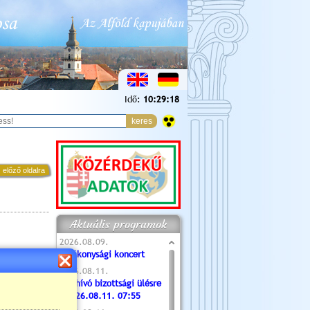
Idő:
10:29:19
 előző oldalra
Aktuális programok
2026.08.09.
Jótékonysági koncert
2026.08.11.
Meghívó bizottsági ülésre
- 2026.08.11. 07:55