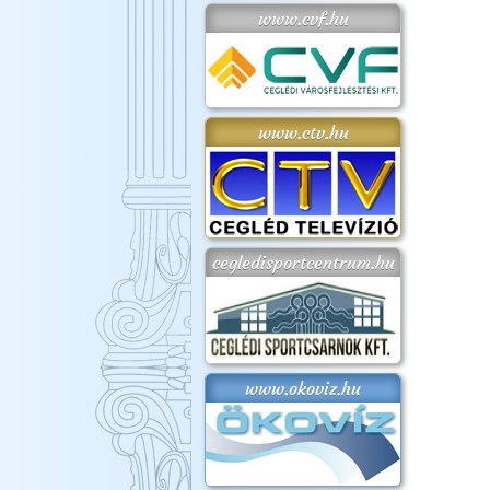
www.cvf.hu
www.ctv.hu
cegledisportcentrum.hu
www.okoviz.hu