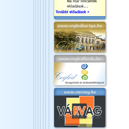
Ma már nincsenek
előadások...
További előadások »
www.cegledkartya.hu
www.cegledfurdo.hu
www.varvag.hu