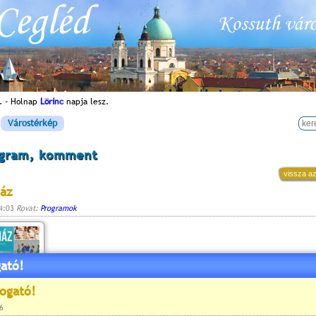
. - Holnap
Lörinc
napja lesz.
Várostérkép
ogram, komment
vissza az
ház
14:03
Rovat:
Programok
ató!