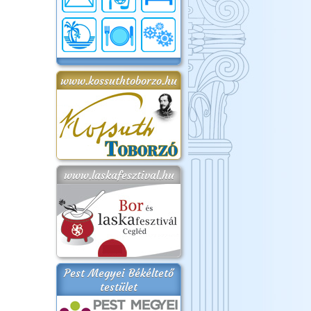
www.kossuthtoborzo.hu
www.laskafesztival.hu
Pest Megyei Békéltető
testület