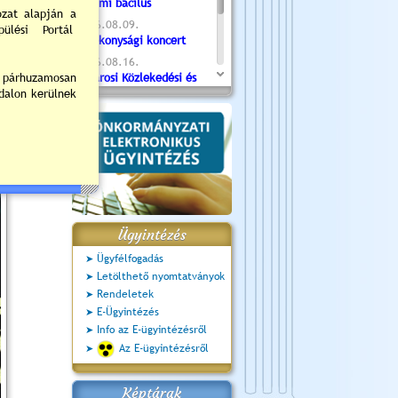
Valami bacilus
2026.08.09.
Jótékonysági koncert
2026.08.16.
Újvárosi Közlekedési és
Sportnap
2026.08.19.
Ceglédi fotóklub kiállítás
2026.08.20.
Szent István Ünnepe
Ügyintézés
Ügyfélfogadás
Letölthető nyomtatványok
Rendeletek
E-Ügyintézés
Info az E-ügyintézésről
Az E-ügyintézésről
Képtárak