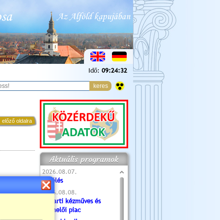
Idő:
09:24:33
 előző oldalra
Aktuális programok
2026.08.07.
Túlélés
2026.08.08.
Tóparti kézműves és
termelői piac