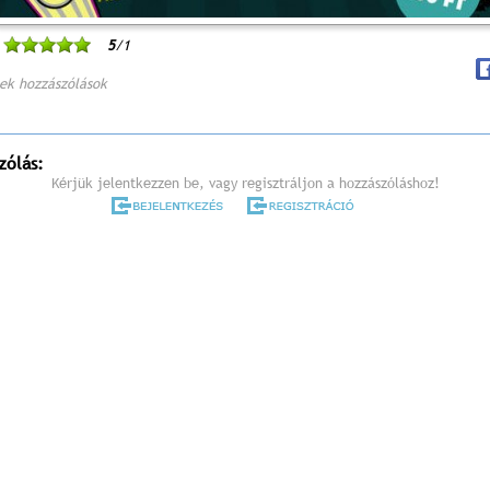
5
/1
ek hozzászólások
zólás:
Kérjük jelentkezzen be, vagy regisztráljon a hozzászóláshoz!