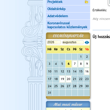
Projektek
Oldaltérkép
Értékelés:
Adatvédelem
Még nincsen
Koronavírussal
kapcsolatos közlemények
ESEMÉNYNAPTÁR
Új hozzás
Hé
Ke
Sz
Cs
Pé
Sz
Va
1
2
3
4
5
6
7
8
9
10
11
12
13
14
15
16
17
18
19
20
21
22
23
24
25
26
27
28
29
30
31
Mai mozi műsor