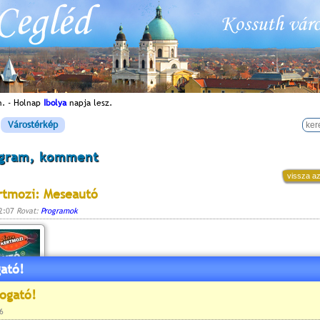
n. - Holnap
Ibolya
napja lesz.
Várostérkép
ogram, komment
vissza az
rtmozi: Meseautó
12:07
Rovat:
Programok
ató!