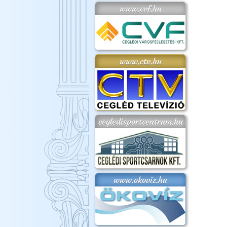
www.cvf.hu
www.ctv.hu
cegledisportcentrum.hu
www.okoviz.hu