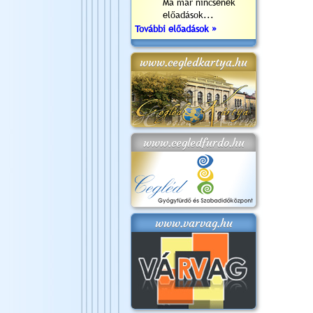
Ma már nincsenek
előadások...
További előadások »
www.cegledkartya.hu
www.cegledfurdo.hu
www.varvag.hu