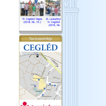
. Ceglédi Vágta
VI. Ceglédi Vágta
XI. Laskafesztivál és
Városnapok 2018.
Kossut
(2016.06.19.)
(2018. 06. 10.)
VI. Ceglédi Vágta
Ün
(2018. 06. 10.)
2017.
Turistatérkép