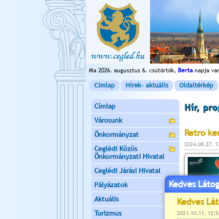
Ma 2026. augusztus 6. csütörtök,
Berta
napja va
Címlap
Hírek- aktuális
Oldaltérkép
Címlap
Hír, pr
Városunk
Retro ke
Önkormányzat
2024.08.27. 
Ceglédi Közös
Önkormányzati Hivatal
Ceglédi Járási Hivatal
Kedves Látog
Pályázatok
Aktuális
Turizmus