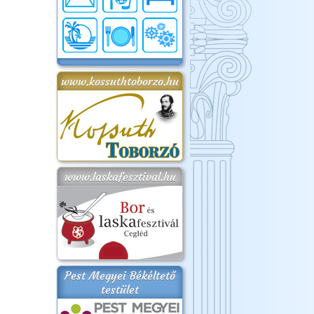
www.kossuthtoborzo.hu
www.laskafesztival.hu
Pest Megyei Békéltető
testület