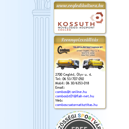
www.cegledikultura.hu
gta
XI. Laskafesztivál és
Városnapok 2018.
Kossuth Toborzó
Szent István Ünnepe
.)
VI. Ceglédi Vágta
Ünnepély
és Magyarok
(2018. 06. 10.)
2017.09.22-23.
Kenyere Program
(2017. 08. 20.)
Szennyvízszállítás
2700 Cegléd, Ölyv u. 4.
Tel: 06 53/707-050
Mobil: 06 30/6353-018
Email:
combos@t-online.hu
combosbt01@flah-net.hu
Web:
comboscsatornatisztitas.hu