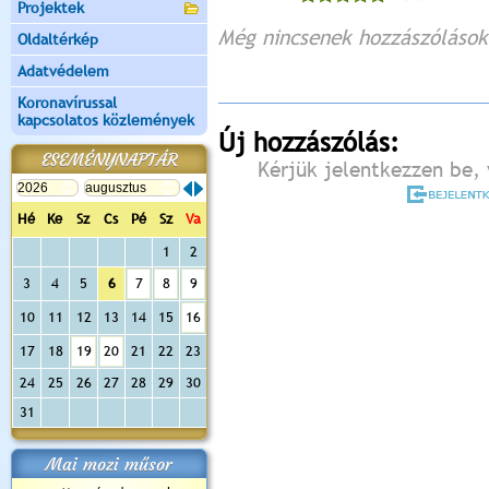
Projektek
Még nincsenek hozzászólások
Oldaltérkép
Adatvédelem
Koronavírussal
kapcsolatos közlemények
Új hozzászólás:
ESEMÉNYNAPTÁR
Kérjük jelentkezzen be, 
Hé
Ke
Sz
Cs
Pé
Sz
Va
1
2
3
4
5
6
7
8
9
10
11
12
13
14
15
16
17
18
19
20
21
22
23
24
25
26
27
28
29
30
31
Mai mozi műsor