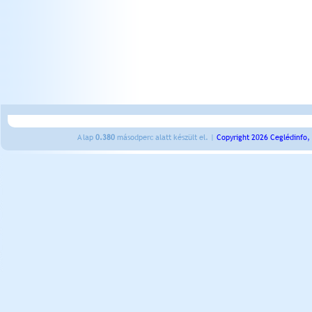
A lap
0.380
másodperc alatt készült el. |
Copyright 2026 Ceglédinfo,