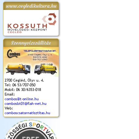
www.cegledikultura.hu
apok 2018.
Kossuth Toborzó
Szent István Ünnepe
V. Ceglédi Vágta
Laska feszt
Ünnepély
és Magyarok
(2017. 06. 18.)
2017.06.
2017.09.22-23.
Kenyere Program
(2017. 08. 20.)
Szennyvízszállítás
2700 Cegléd, Ölyv u. 4.
Tel: 06 53/707-050
Mobil: 06 30/6353-018
Email:
combos@t-online.hu
combosbt01@flah-net.hu
Web:
comboscsatornatisztitas.hu