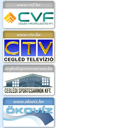
www.cvf.hu
www.ctv.hu
cegledisportcentrum.hu
www.okoviz.hu