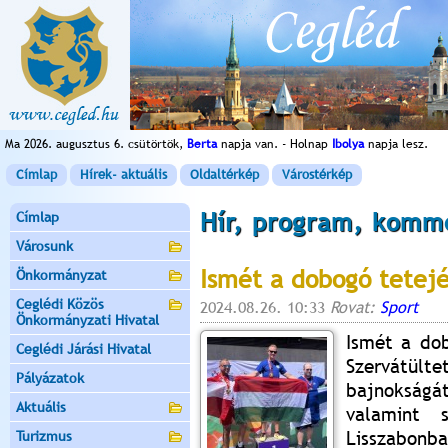
Ma 2026. augusztus 6. csütörtök,
Berta
napja van. - Holnap
Ibolya
napja lesz.
Címlap
Hírek- aktuális
Oldaltérkép
Várostérkép
Hír, program, komm
Címlap
Városunk
Ismét a dobogó tetej
Önkormányzat
Ceglédi Közös
2024.08.26. 10:33
Rovat:
Sport
Önkormányzati Hivatal
Ismét a dob
Ceglédi Járási Hivatal
Szervátül
Pályázatok
bajnokság
Aktuális
valamint 
Lisszab
Turizmus