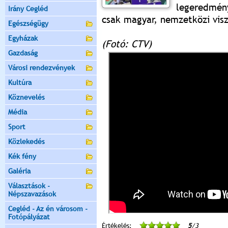
legeredmé
Irány Cegléd
csak magyar, nemzetközi visz
Egészségügy
Egyházak
(Fotó: CTV)
Gazdaság
Városi rendezvények
Kultúra
Köznevelés
Média
Sport
Közlekedés
Kék fény
Galéria
Választások -
Népszavazások
Cegléd - Az én városom -
Fotópályázat
Értékelés:
5
/3