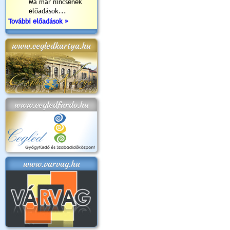
Ma már nincsenek
előadások...
További előadások »
www.cegledkartya.hu
www.cegledfurdo.hu
www.varvag.hu