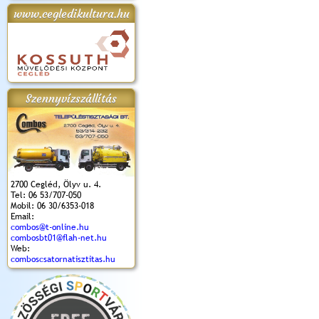
www.cegledikultura.hu
apok 2018.
Kossuth Toborzó
Szent István Ünnepe
V. Ceglédi Vágta
Laska feszt
Ünnepély
és Magyarok
(2017. 06. 18.)
2017.06.
2017.09.22-23.
Kenyere Program
(2017. 08. 20.)
Szennyvízszállítás
2700 Cegléd, Ölyv u. 4.
Tel: 06 53/707-050
Mobil: 06 30/6353-018
Email:
combos@t-online.hu
combosbt01@flah-net.hu
Web:
comboscsatornatisztitas.hu