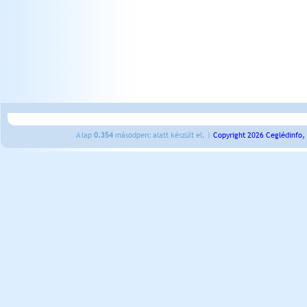
A lap
0.354
másodperc alatt készült el. |
Copyright 2026 Ceglédinfo,