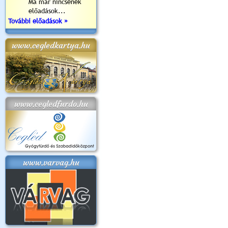
Ma már nincsenek
előadások...
További előadások »
www.cegledkartya.hu
www.cegledfurdo.hu
www.varvag.hu