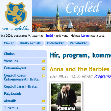
Ma 2026. augusztus 9. vasárnap,
Emőd
napja van. - Holnap
Lörinc
napja lesz.
Címlap
Hírek- aktuális
Oldaltérkép
Várostérkép
Hír, program, komm
Címlap
Városunk
Anna and the Barbies
Önkormányzat
Ceglédi Közös
2024.08.23. 12:05
Rovat:
Programo
Önkormányzati Hivatal
Ceglédi Járási Hivatal
Pályázatok
Aktuális
Turizmus