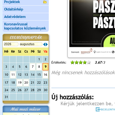
Projektek
Oldaltérkép
Adatvédelem
Koronavírussal
kapcsolatos közlemények
ESEMÉNYNAPTÁR
Hé
Ke
Sz
Cs
Pé
Sz
Va
1
2
Értékelés:
3.67
/3
3
4
5
6
7
8
9
Még nincsenek hozzászólások
10
11
12
13
14
15
16
17
18
19
20
21
22
23
24
25
26
27
28
29
30
Új hozzászólás:
31
Kérjük jelentkezzen be, 
Mai mozi műsor