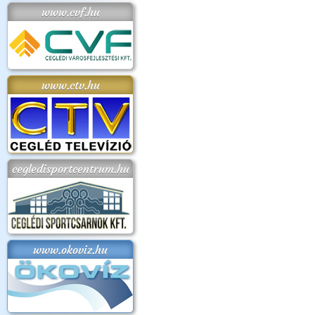
www.cvf.hu
www.ctv.hu
cegledisportcentrum.hu
www.okoviz.hu