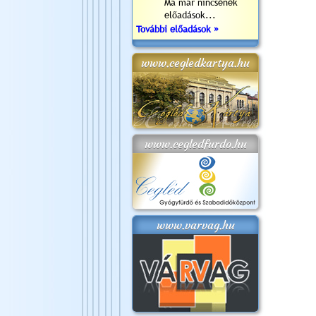
Ma már nincsenek
előadások...
További előadások »
www.cegledkartya.hu
www.cegledfurdo.hu
www.varvag.hu