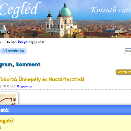
n. - Holnap
Ibolya
napja lesz.
Várostérkép
ogram, komment
vissza az
Toborzó Ünnepély és Huszárfesztivál
12:10
Rovat:
Programok
ató!