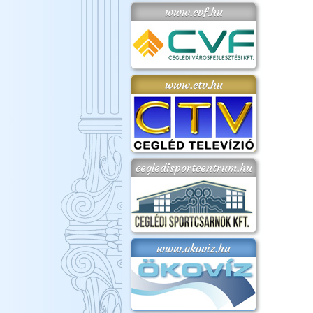
www.cvf.hu
www.ctv.hu
cegledisportcentrum.hu
www.okoviz.hu