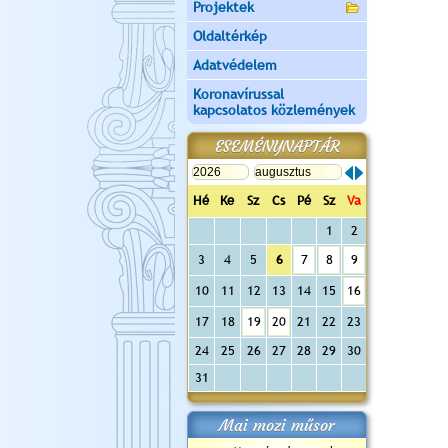
Projektek
Oldaltérkép
Adatvédelem
Koronavírussal
kapcsolatos közlemények
ESEMÉNYNAPTÁR
Hé
Ke
Sz
Cs
Pé
Sz
Va
1
2
3
4
5
6
7
8
9
10
11
12
13
14
15
16
17
18
19
20
21
22
23
24
25
26
27
28
29
30
31
Mai mozi műsor