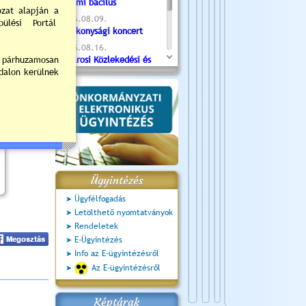
Valami bacilus
2026.08.09.
Jótékonysági koncert
2026.08.16.
Újvárosi Közlekedési és
Sportnap
2026.08.19.
Ceglédi fotóklub kiállítás
2026.08.20.
Szent István Ünnepe
Ügyintézés
Ügyfélfogadás
Letölthető nyomtatványok
Rendeletek
E-Ügyintézés
Info az E-ügyintézésről
Az E-ügyintézésről
Képtárak