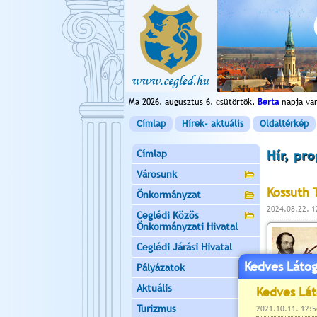
Ma 2026. augusztus 6. csütörtök,
Berta
napja va
Címlap
Hírek- aktuális
Oldaltérkép
Címlap
Hír, pr
Városunk
Kossuth 
Önkormányzat
2024.08.22. 
Ceglédi Közös
Önkormányzati Hivatal
Ceglédi Járási Hivatal
Kedves Látog
Pályázatok
Aktuális
Turizmus