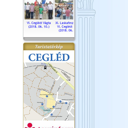
. Ceglédi Vágta
VI. Ceglédi Vágta
XI. Laskafesztivál és
Városnapok 2018.
Kossut
(2016.06.19.)
(2018. 06. 10.)
VI. Ceglédi Vágta
Ün
(2018. 06. 10.)
2017.
Turistatérkép