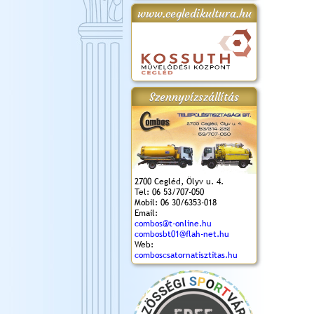
www.cegledikultura.hu
gta
XI. Laskafesztivál és
Városnapok 2018.
Kossuth Toborzó
Szent István Ünnepe
.)
VI. Ceglédi Vágta
Ünnepély
és Magyarok
(2018. 06. 10.)
2017.09.22-23.
Kenyere Program
(2017. 08. 20.)
Szennyvízszállítás
2700 Cegléd, Ölyv u. 4.
Tel: 06 53/707-050
Mobil: 06 30/6353-018
Email:
combos@t-online.hu
combosbt01@flah-net.hu
Web:
comboscsatornatisztitas.hu