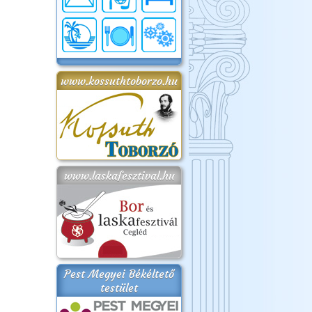
www.kossuthtoborzo.hu
www.laskafesztival.hu
Pest Megyei Békéltető
testület