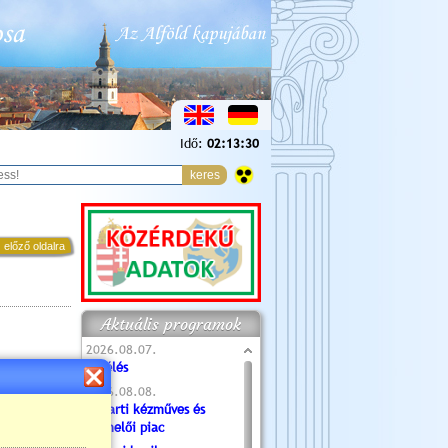
Idő:
02:13:31
 előző oldalra
Aktuális programok
2026.08.07.
Túlélés
2026.08.08.
Tóparti kézműves és
termelői piac