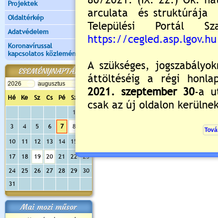
Projektek
Új hozzászólás:
Oldaltérkép
Kérjük jelentkezzen be, 
Adatvédelem
Koronavírussal
kapcsolatos közlemények
ESEMÉNYNAPTÁR
Hé
Ke
Sz
Cs
Pé
Sz
Va
1
2
3
4
5
6
7
8
9
10
11
12
13
14
15
16
17
18
19
20
21
22
23
24
25
26
27
28
29
30
31
Mai mozi műsor