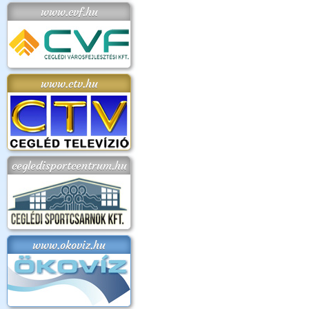
www.cvf.hu
www.ctv.hu
cegledisportcentrum.hu
www.okoviz.hu