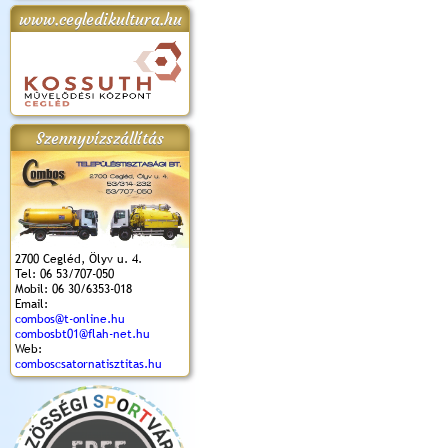
www.cegledikultura.hu
apok 2018.
Kossuth Toborzó
Szent István Ünnepe
V. Ceglédi Vágta
Laska feszt
Ünnepély
és Magyarok
(2017. 06. 18.)
2017.06.
2017.09.22-23.
Kenyere Program
(2017. 08. 20.)
Szennyvízszállítás
2700 Cegléd, Ölyv u. 4.
Tel: 06 53/707-050
Mobil: 06 30/6353-018
Email:
combos@t-online.hu
combosbt01@flah-net.hu
Web:
comboscsatornatisztitas.hu