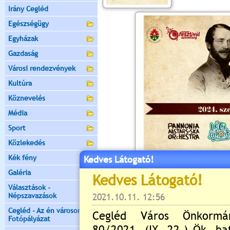
Irány Cegléd
Egészségügy
Egyházak
Gazdaság
Városi rendezvények
Kultúra
Köznevelés
Média
Sport
Közlekedés
Kék fény
Kedves Látogató!
BŐVEBB
Galéria
Értékelés:
5
/1
Választások -
Népszavazások
Még nincsenek hozzászólások
Cegléd - Az én városom -
Fotópályázat