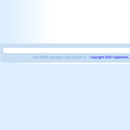
A lap
0.410
másodperc alatt készült el. |
Copyright 2026 Ceglédinfo,