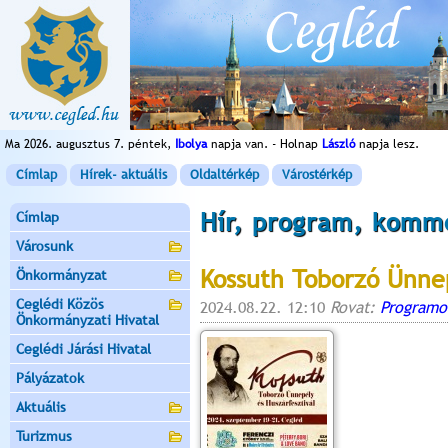
Ma 2026. augusztus 7. péntek,
Ibolya
napja van. - Holnap
László
napja lesz.
Címlap
Hírek- aktuális
Oldaltérkép
Várostérkép
Hír, program, komm
Címlap
Városunk
Kossuth Toborzó Ünnep
Önkormányzat
Ceglédi Közös
2024.08.22. 12:10
Rovat:
Programo
Önkormányzati Hivatal
Ceglédi Járási Hivatal
Pályázatok
Aktuális
Turizmus