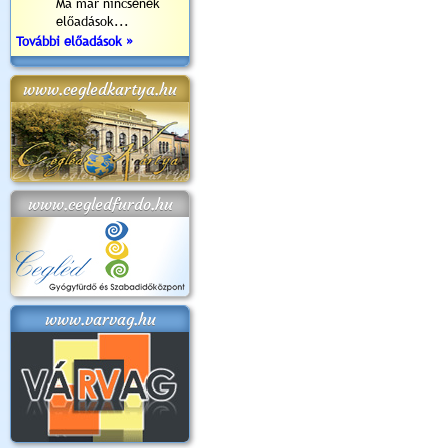
Ma már nincsenek
előadások...
További előadások »
www.cegledkartya.hu
www.cegledfurdo.hu
www.varvag.hu