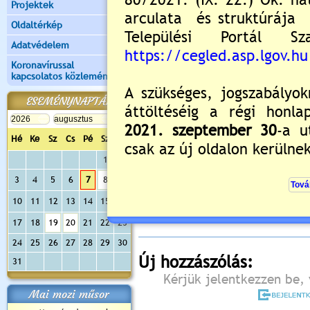
Projektek
Oldaltérkép
Adatvédelem
Koronavírussal
kapcsolatos közlemények
ESEMÉNYNAPTÁR
Hé
Ke
Sz
Cs
Pé
Sz
Va
1
2
Értékelés:
5
/1
3
4
5
6
7
8
9
Még nincsenek hozzászólások
10
11
12
13
14
15
16
17
18
19
20
21
22
23
24
25
26
27
28
29
30
Új hozzászólás:
31
Kérjük jelentkezzen be, 
Mai mozi műsor