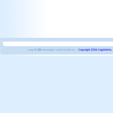
A lap
0.386
másodperc alatt készült el. |
Copyright 2026 Ceglédinfo,