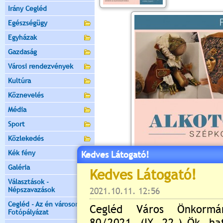
Irány Cegléd
Egészségügy
Egyházak
Gazdaság
Városi rendezvények
Kultúra
Köznevelés
Média
Sport
Közlekedés
Kék fény
Kedves Látogató!
Galéria
Választások -
Népszavazások
Cegléd - Az én városom -
Fotópályázat