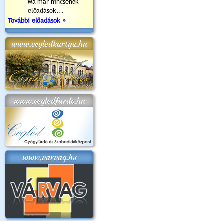
Ma már nincsenek
előadások...
További előadások »
www.cegledkartya.hu
www.cegledfurdo.hu
www.varvag.hu