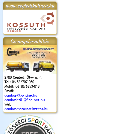
www.cegledikultura.hu
apok 2018.
Kossuth Toborzó
Szent István Ünnepe
V. Ceglédi Vágta
Laska feszt
Ünnepély
és Magyarok
(2017. 06. 18.)
2017.06.
2017.09.22-23.
Kenyere Program
(2017. 08. 20.)
Szennyvízszállítás
2700 Cegléd, Ölyv u. 4.
Tel: 06 53/707-050
Mobil: 06 30/6353-018
Email:
combos@t-online.hu
combosbt01@flah-net.hu
Web:
comboscsatornatisztitas.hu