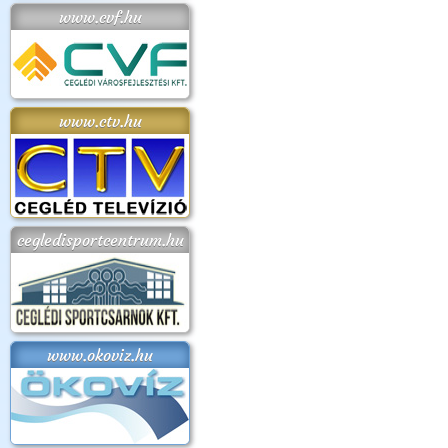
www.cvf.hu
www.ctv.hu
cegledisportcentrum.hu
www.okoviz.hu