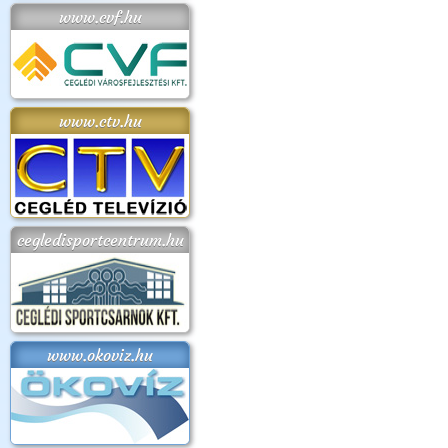
www.cvf.hu
www.ctv.hu
cegledisportcentrum.hu
www.okoviz.hu