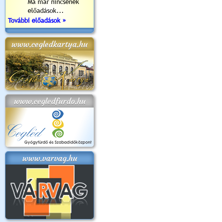
Ma már nincsenek
előadások...
További előadások »
www.cegledkartya.hu
www.cegledfurdo.hu
www.varvag.hu