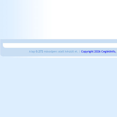
A lap
0.272
másodperc alatt készült el. |
Copyright 2026 Ceglédinfo,