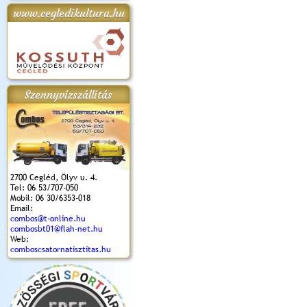
www.cegledikultura.hu
apok 2018.
Kossuth Toborzó
Szent István Ünnepe
V. Ceglédi Vágta
Laska feszt
Ünnepély
és Magyarok
(2017. 06. 18.)
2017.06.
2017.09.22-23.
Kenyere Program
(2017. 08. 20.)
Szennyvízszállítás
2700 Cegléd, Ölyv u. 4.
Tel: 06 53/707-050
Mobil: 06 30/6353-018
Email:
combos@t-online.hu
combosbt01@flah-net.hu
Web:
comboscsatornatisztitas.hu