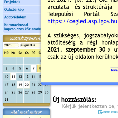
Projektek
Oldaltérkép
Adatvédelem
Koronavírussal
kapcsolatos közlemények
ESEMÉNYNAPTÁR
Hé
Ke
Sz
Cs
Pé
Sz
Va
1
2
Értékelés:
5
/1
3
4
5
6
7
8
9
Még nincsenek hozzászólások
10
11
12
13
14
15
16
17
18
19
20
21
22
23
24
25
26
27
28
29
30
Új hozzászólás:
31
Kérjük jelentkezzen be, 
Mai mozi műsor