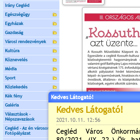
Irány Cegléd
Egészségügy
Egyházak
Gazdaság
Városi rendezvények
Kultúra
Köznevelés
Média
Sport
Közlekedés
Kék fény
Kedves Látogató!
Galéria
Választások -
Népszavazások
Cegléd - Az én városom -
Fotópályázat