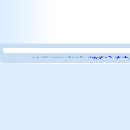
A lap
0.405
másodperc alatt készült el. |
Copyright 2026 Ceglédinfo,