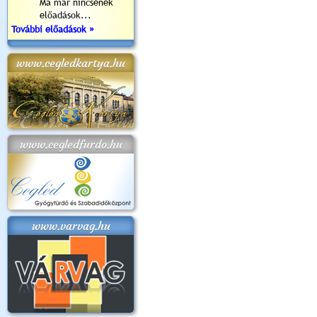
Ma már nincsenek
előadások...
További előadások »
www.cegledkartya.hu
www.cegledfurdo.hu
www.varvag.hu