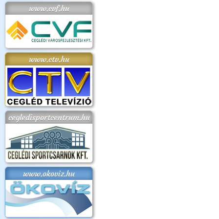
www.cvf.hu
www.ctv.hu
cegledisportcentrum.hu
www.okoviz.hu