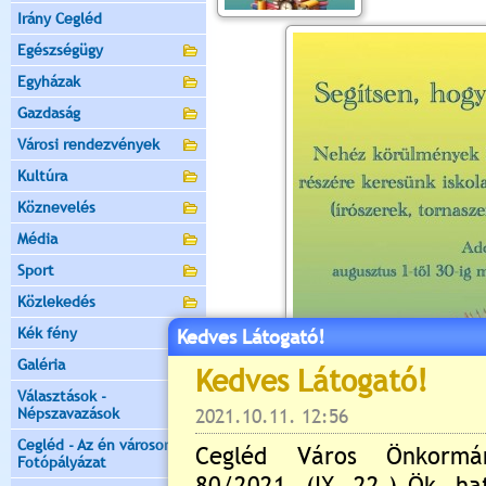
Irány Cegléd
Egészségügy
Egyházak
Gazdaság
Városi rendezvények
Kultúra
Köznevelés
Média
Sport
Közlekedés
Kék fény
Kedves Látogató!
Galéria
Választások -
Népszavazások
Cegléd - Az én városom -
Fotópályázat