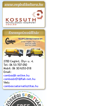
www.cegledikultura.hu
apok 2018.
Kossuth Toborzó
Szent István Ünnepe
V. Ceglédi Vágta
Laska feszt
Ünnepély
és Magyarok
(2017. 06. 18.)
2017.06.
2017.09.22-23.
Kenyere Program
(2017. 08. 20.)
Szennyvízszállítás
2700 Cegléd, Ölyv u. 4.
Tel: 06 53/707-050
Mobil: 06 30/6353-018
Email:
combos@t-online.hu
combosbt01@flah-net.hu
Web:
comboscsatornatisztitas.hu