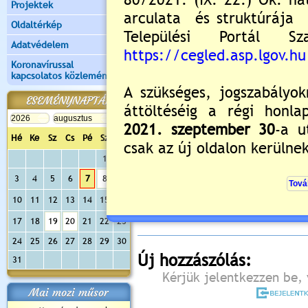
Projektek
Oldaltérkép
Adatvédelem
Koronavírussal
kapcsolatos közlemények
ESEMÉNYNAPTÁR
Hé
Ke
Sz
Cs
Pé
Sz
Va
1
2
Értékelés:
5
/3
3
4
5
6
7
8
9
Még nincsenek hozzászólások
10
11
12
13
14
15
16
17
18
19
20
21
22
23
24
25
26
27
28
29
30
Új hozzászólás:
31
Kérjük jelentkezzen be, 
Mai mozi műsor