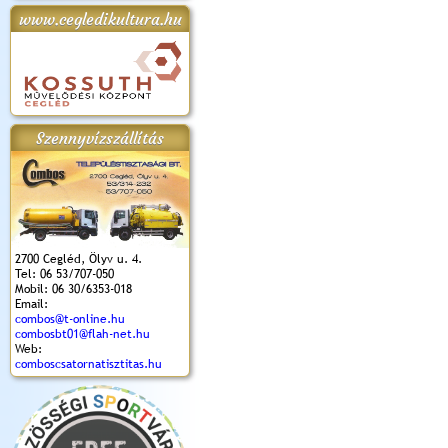
www.cegledikultura.hu
apok 2018.
Kossuth Toborzó
Szent István Ünnepe
V. Ceglédi Vágta
Laska feszt
Ünnepély
és Magyarok
(2017. 06. 18.)
2017.06.
2017.09.22-23.
Kenyere Program
(2017. 08. 20.)
Szennyvízszállítás
2700 Cegléd, Ölyv u. 4.
Tel: 06 53/707-050
Mobil: 06 30/6353-018
Email:
combos@t-online.hu
combosbt01@flah-net.hu
Web:
comboscsatornatisztitas.hu