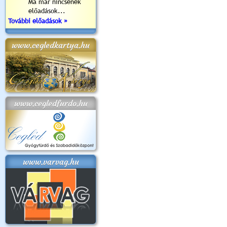
Ma már nincsenek
előadások...
További előadások »
www.cegledkartya.hu
www.cegledfurdo.hu
www.varvag.hu