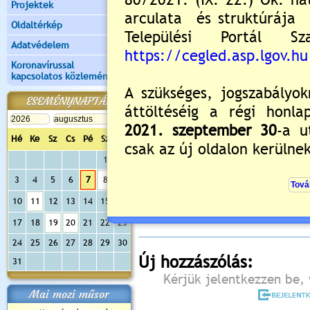
Projektek
Oldaltérkép
Adatvédelem
Koronavírussal
kapcsolatos közlemények
ESEMÉNYNAPTÁR
Hé
Ke
Sz
Cs
Pé
Sz
Va
1
2
Értékelés:
5
/3
3
4
5
6
7
8
9
Még nincsenek hozzászólások
10
11
12
13
14
15
16
17
18
19
20
21
22
23
24
25
26
27
28
29
30
Új hozzászólás:
31
Kérjük jelentkezzen be, 
Mai mozi műsor