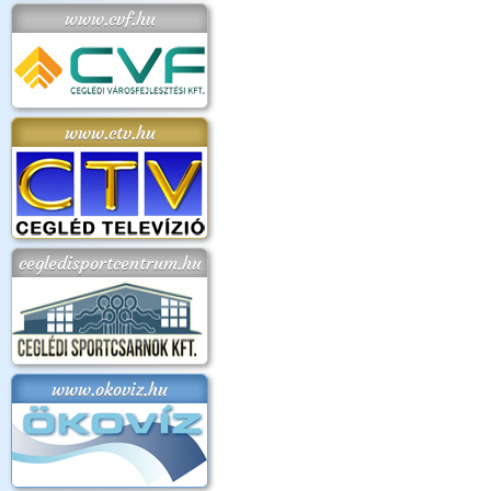
www.cvf.hu
www.ctv.hu
cegledisportcentrum.hu
www.okoviz.hu