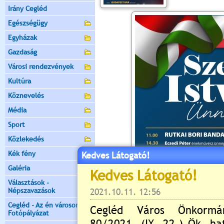
Irány Cegléd
Egészségügy
Egyházak
Gazdaság
Városi rendezvények
Kultúra
Köznevelés
Média
Sport
Közlekedés
Kék fény
Kedves Látogató!
Galéria
Választások -
Népszavazások
Cegléd - Az én városom -
Fotópályázat