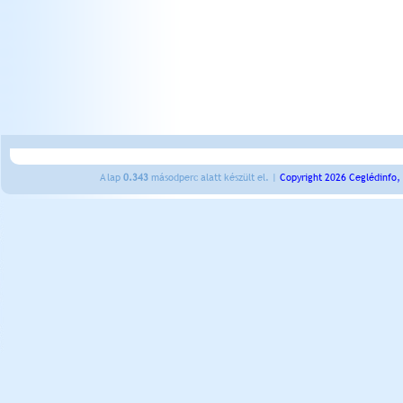
A lap
0.343
másodperc alatt készült el. |
Copyright 2026 Ceglédinfo,