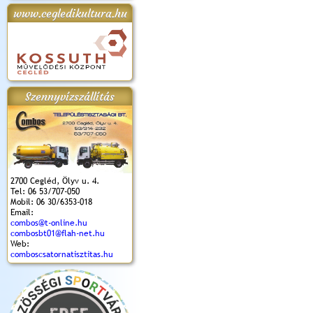
www.cegledikultura.hu
apok 2018.
Kossuth Toborzó
Szent István Ünnepe
V. Ceglédi Vágta
Laska feszt
Ünnepély
és Magyarok
(2017. 06. 18.)
2017.06.
2017.09.22-23.
Kenyere Program
(2017. 08. 20.)
Szennyvízszállítás
2700 Cegléd, Ölyv u. 4.
Tel: 06 53/707-050
Mobil: 06 30/6353-018
Email:
combos@t-online.hu
combosbt01@flah-net.hu
Web:
comboscsatornatisztitas.hu