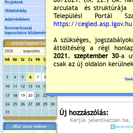
Projektek
Oldaltérkép
Adatvédelem
Koronavírussal
kapcsolatos közlemények
ESEMÉNYNAPTÁR
Hé
Ke
Sz
Cs
Pé
Sz
Va
1
2
Értékelés:
4.5
/8
3
4
5
6
7
8
9
Még nincsenek hozzászólások
10
11
12
13
14
15
16
17
18
19
20
21
22
23
24
25
26
27
28
29
30
Új hozzászólás:
31
Kérjük jelentkezzen be, 
Mai mozi műsor