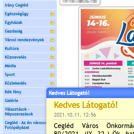
Irány Cegléd
Egészségügy
Egyházak
Gazdaság
Városi rendezvények
Kultúra
Köznevelés
Média
Sport
Közlekedés
Kék fény
Kedves Látogató!
Galéria
Választások -
Népszavazások
Cegléd - Az én városom -
Fotópályázat