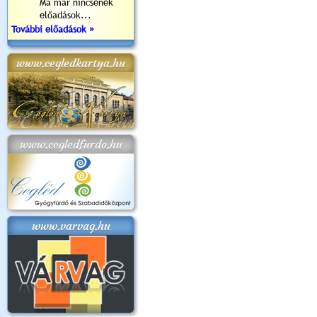
Ma már nincsenek
előadások...
További előadások »
www.cegledkartya.hu
www.cegledfurdo.hu
www.varvag.hu