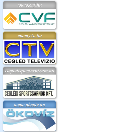
www.cvf.hu
www.ctv.hu
cegledisportcentrum.hu
www.okoviz.hu