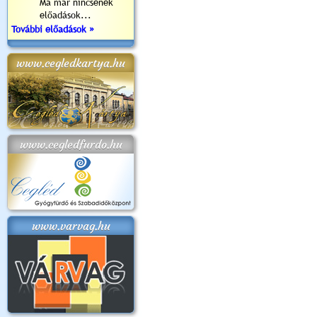
Ma már nincsenek
előadások...
További előadások »
www.cegledkartya.hu
www.cegledfurdo.hu
www.varvag.hu