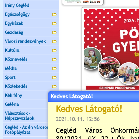
Irány Cegléd
Egészségügy
Egyházak
Gazdaság
Városi rendezvények
Kultúra
Köznevelés
Média
Sport
Közlekedés
Kék fény
Kedves Látogató!
Galéria
Választások -
Népszavazások
Cegléd - Az én városom -
Fotópályázat