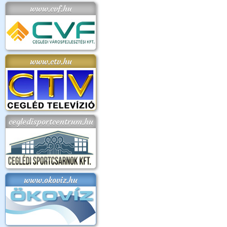
www.cvf.hu
www.ctv.hu
cegledisportcentrum.hu
www.okoviz.hu