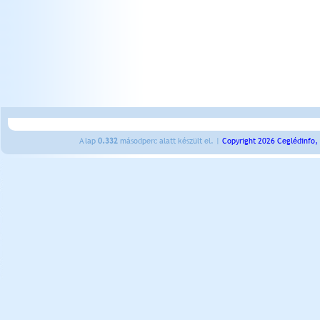
A lap
0.332
másodperc alatt készült el. |
Copyright 2026 Ceglédinfo,