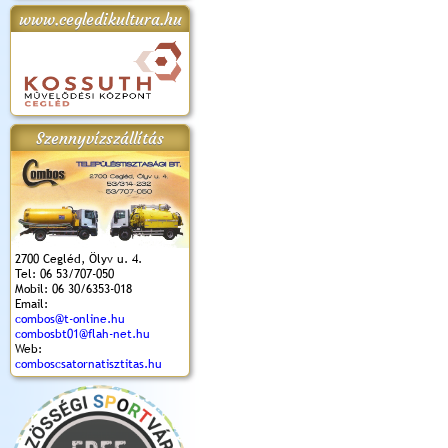
www.cegledikultura.hu
apok 2018.
Kossuth Toborzó
Szent István Ünnepe
V. Ceglédi Vágta
Laska feszt
Ünnepély
és Magyarok
(2017. 06. 18.)
2017.06.
2017.09.22-23.
Kenyere Program
(2017. 08. 20.)
Szennyvízszállítás
2700 Cegléd, Ölyv u. 4.
Tel: 06 53/707-050
Mobil: 06 30/6353-018
Email:
combos@t-online.hu
combosbt01@flah-net.hu
Web:
comboscsatornatisztitas.hu