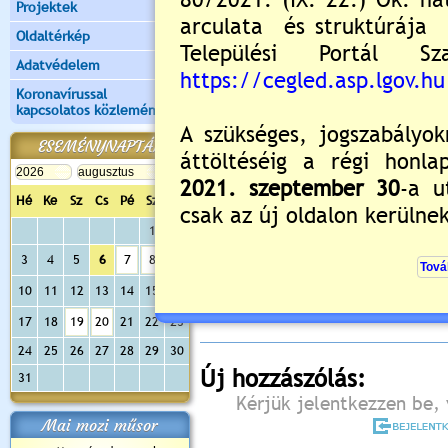
Projektek
Oldaltérkép
Adatvédelem
Koronavírussal
kapcsolatos közlemények
ESEMÉNYNAPTÁR
Hé
Ke
Sz
Cs
Pé
Sz
Va
1
2
Értékelés:
5
/2
3
4
5
6
7
8
9
Még nincsenek hozzászólások
10
11
12
13
14
15
16
17
18
19
20
21
22
23
24
25
26
27
28
29
30
Új hozzászólás:
31
Kérjük jelentkezzen be, 
Mai mozi műsor