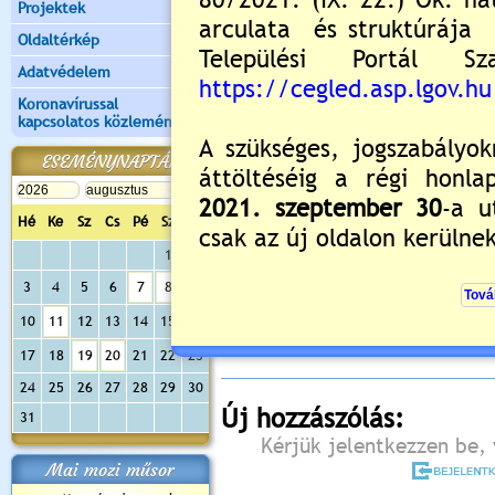
Projektek
Oldaltérkép
Adatvédelem
Koronavírussal
kapcsolatos közlemények
ESEMÉNYNAPTÁR
Hé
Ke
Sz
Cs
Pé
Sz
Va
1
2
Értékelés:
5
/2
3
4
5
6
7
8
9
Még nincsenek hozzászólások
10
11
12
13
14
15
16
17
18
19
20
21
22
23
24
25
26
27
28
29
30
Új hozzászólás:
31
Kérjük jelentkezzen be, 
Mai mozi műsor