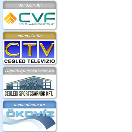
www.cvf.hu
www.ctv.hu
cegledisportcentrum.hu
www.okoviz.hu