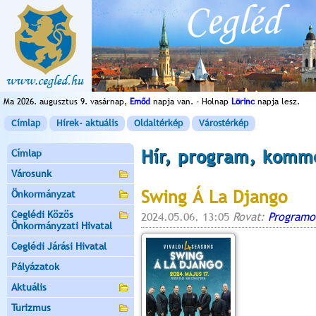
Ma 2026. augusztus 9. vasárnap,
Emőd
napja van. - Holnap
Lörinc
napja lesz.
Címlap
Hírek- aktuális
Oldaltérkép
Várostérkép
Hír, program, komm
Címlap
Városunk
Swing Á La Django
Önkormányzat
Ceglédi Közös
2024.05.06. 13:05
Rovat:
Programo
Önkormányzati Hivatal
Ceglédi Járási Hivatal
Pályázatok
Aktuális
Turizmus