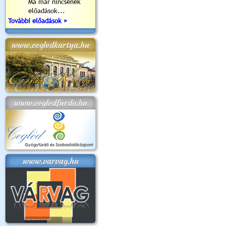
Ma már nincsenek
előadások...
További előadások »
www.cegledkartya.hu
www.cegledfurdo.hu
www.varvag.hu