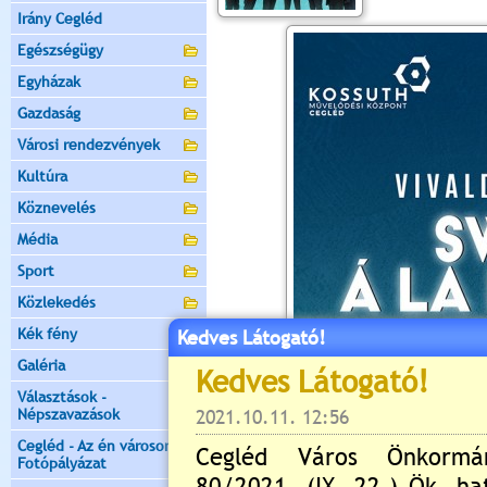
Irány Cegléd
Egészségügy
Egyházak
Gazdaság
Városi rendezvények
Kultúra
Köznevelés
Média
Sport
Közlekedés
Kék fény
Kedves Látogató!
Galéria
Választások -
Népszavazások
Cegléd - Az én városom -
Fotópályázat