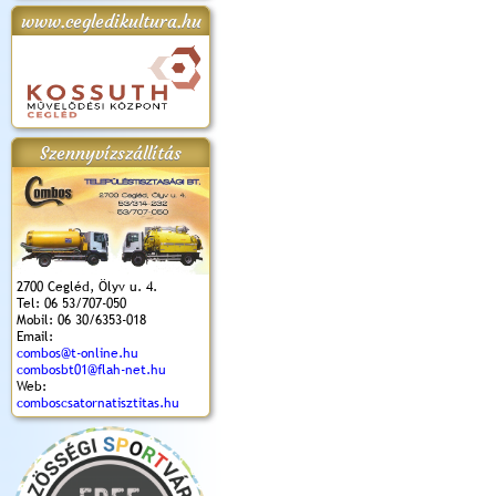
www.cegledikultura.hu
apok 2018.
Kossuth Toborzó
Szent István Ünnepe
V. Ceglédi Vágta
Laska feszt
Ünnepély
és Magyarok
(2017. 06. 18.)
2017.06.
2017.09.22-23.
Kenyere Program
(2017. 08. 20.)
Szennyvízszállítás
2700 Cegléd, Ölyv u. 4.
Tel: 06 53/707-050
Mobil: 06 30/6353-018
Email:
combos@t-online.hu
combosbt01@flah-net.hu
Web:
comboscsatornatisztitas.hu