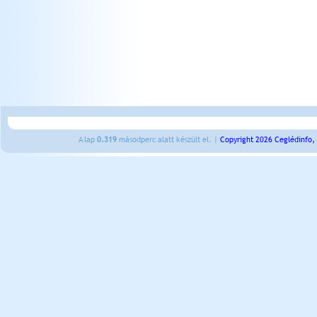
A lap
0.319
másodperc alatt készült el. |
Copyright 2026 Ceglédinfo,