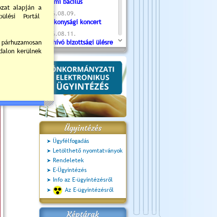
Valami bacilus
2026.08.09.
Jótékonysági koncert
2026.08.11.
Meghívó bizottsági ülésre
- 2026.08.11. 07:55
2026.08.16.
Újvárosi Közlekedési és
Sportnap
2026.08.19.
Ceglédi fotóklub kiállítás
2026.08.20.
Szent István Ünnepe
Ügyintézés
Ügyfélfogadás
Letölthető nyomtatványok
Rendeletek
E-Ügyintézés
Info az E-ügyintézésről
Az E-ügyintézésről
Képtárak