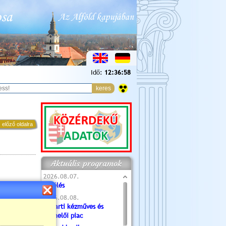
Idő:
12:36:59
 előző oldalra
Aktuális programok
2026.08.07.
Túlélés
2026.08.08.
Tóparti kézműves és
termelői piac