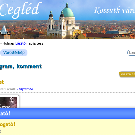
 - Holnap
László
napja lesz.
Várostérkép
ogram, komment
vissza az
st
15:01
Rovat:
Programok
ató!