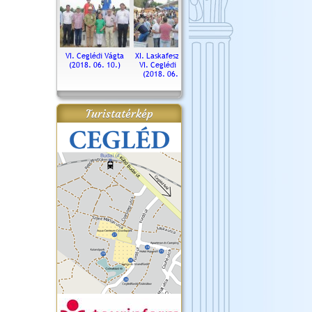
. Ceglédi Vágta
VI. Ceglédi Vágta
XI. Laskafesztivál és
Városnapok 2018.
Kossut
(2016.06.19.)
(2018. 06. 10.)
VI. Ceglédi Vágta
Ün
(2018. 06. 10.)
2017.
Turistatérkép