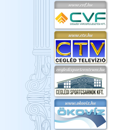
www.cvf.hu
www.ctv.hu
cegledisportcentrum.hu
www.okoviz.hu