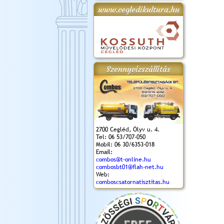
www.cegledikultura.hu
gta
XI. Laskafesztivál és
Városnapok 2018.
Kossuth Toborzó
Szent István Ünnepe
.)
VI. Ceglédi Vágta
Ünnepély
és Magyarok
(2018. 06. 10.)
2017.09.22-23.
Kenyere Program
(2017. 08. 20.)
Szennyvízszállítás
2700 Cegléd, Ölyv u. 4.
Tel: 06 53/707-050
Mobil: 06 30/6353-018
Email:
combos@t-online.hu
combosbt01@flah-net.hu
Web:
comboscsatornatisztitas.hu