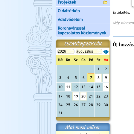
Projektek
Oldaltérkép
Értékelés:
Adatvédelem
Még nincsen
Koronavírussal
kapcsolatos közlemények
ESEMÉNYNAPTÁR
Új hozzás
Hé
Ke
Sz
Cs
Pé
Sz
Va
1
2
3
4
5
6
7
8
9
10
11
12
13
14
15
16
17
18
19
20
21
22
23
24
25
26
27
28
29
30
31
Mai mozi műsor