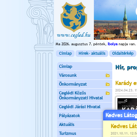
Ma 2026. augusztus 7. péntek,
Ibolya
napja van.
Címlap
Hírek- aktuális
Oldaltérkép
Címlap
Hír, pr
Városunk
Karády e
Önkormányzat
2024.04.23. 
Ceglédi Közös
Önkormányzati Hivatal
Ceglédi Járási Hivatal
Kedves Látog
Pályázatok
Aktuális
Turizmus