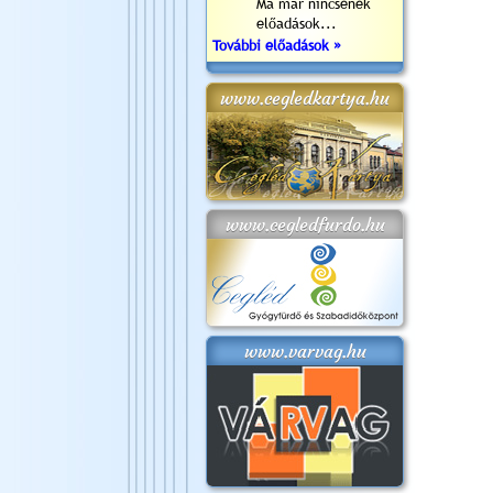
Ma már nincsenek
előadások...
További előadások »
www.cegledkartya.hu
www.cegledfurdo.hu
www.varvag.hu