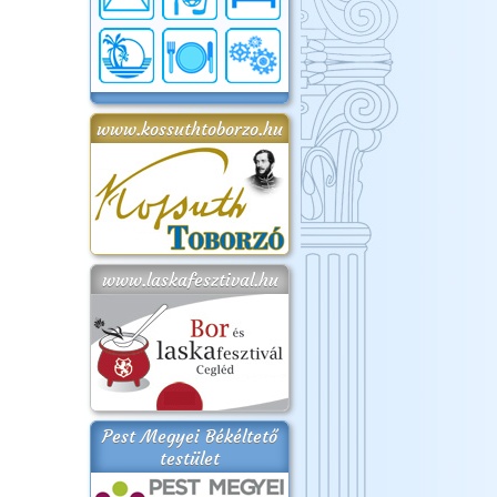
www.kossuthtoborzo.hu
www.laskafesztival.hu
Pest Megyei Békéltető
testület